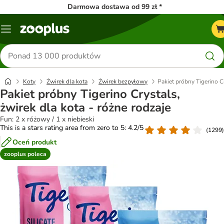
Darmowa dostawa od 99 zł *
Menu
Szukaj
produktów
Koty
Żwirek dla kota
Żwirek bezpyłowy
Pakiet próbny Tigerino Cr
Pakiet próbny Tigerino Crystals,
żwirek dla kota - różne rodzaje
Fun: 2 x różowy / 1 x niebieski
This is a stars rating area from zero to 5: 4.2/5
(
1299
)
Oceń produkt
zooplus poleca