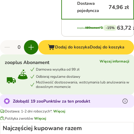
Dostawa
74,96 zł
pojedyncza
63,72 
-15%
Dodaj do koszyka
Dodaj do koszyka
Więcej informacji
zooplus Abonament
Darmowa wysyłka od 99 zł
Odbieraj regularne dostawy
Możliwość dostosowania, wstrzymania lub anulowania w
dowolnym momencie
Zdobądź 19 zooPunktów za ten produkt
Dostawa: 1-2 dni roboczych*.
Więcej
Polityka zwrotów
Więcej
Najczęściej kupowane razem