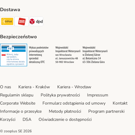
Dostawa
Paczkomat® Shipping Method
ORLEN Paczka Shipping Method
DPD Shipping Method
Bezpieczeństwo
Security
Security
Security
Security
O nas
Kariera - Kraków
Kariera - Wrocław
Regulamin sklepu
Polityka prywatności
Impressum
Corporate Website
Formularz odstąpienia od umowy
Kontakt
Informacje o przesyłce
Metody płatności
Program partnerski
Korzyści
DSA
Oświadczenie o dostępności
© zooplus SE
2026