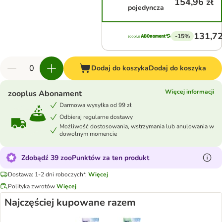
154,96 zł
pojedyncza
131,72
-15%
Dodaj do koszyka
Dodaj do koszyka
Więcej informacji
zooplus Abonament
Darmowa wysyłka od 99 zł
Odbieraj regularne dostawy
Możliwość dostosowania, wstrzymania lub anulowania w
dowolnym momencie
Zdobądź 39 zooPunktów za ten produkt
Dostawa: 1-2 dni roboczych*.
Więcej
Polityka zwrotów
Więcej
Najczęściej kupowane razem