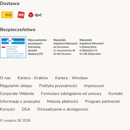
Dostawa
Paczkomat® Shipping Method
ORLEN Paczka Shipping Method
DPD Shipping Method
Bezpieczeństwo
Security
Security
Security
Security
O nas
Kariera - Kraków
Kariera - Wrocław
Regulamin sklepu
Polityka prywatności
Impressum
Corporate Website
Formularz odstąpienia od umowy
Kontakt
Informacje o przesyłce
Metody płatności
Program partnerski
Korzyści
DSA
Oświadczenie o dostępności
© zooplus SE
2026