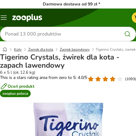
Darmowa dostawa od 99 zł *
Menu
Szukaj
produktów
Koty
Żwirek dla kota
Żwirek bezpyłowy
Tigerino Crystals, żwire
Tigerino Crystals, żwirek dla kota -
zapach lawendowy
6 x 5 l (ok 12.6 kg)
This is a stars rating area from zero to 5: 4.0/5
(
1093
)
Oceń produkt
zooplus poleca