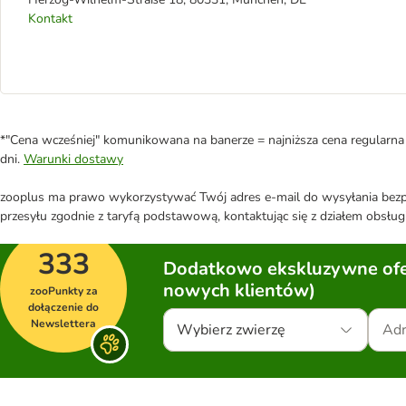
Kontakt
*"Cena wcześniej" komunikowana na banerze = najniższa cena regularna 
dni.
Warunki dostawy
zooplus ma prawo wykorzystywać Twój adres e-mail do wysyłania bezpo
przesyłu zgodnie z taryfą podstawową, kontaktując się z działem obsługi
333
Dodatkowo ekskluzywne ofer
nowych klientów)
zooPunkty za
dołączenie do
Newslettera
Wybierz zwierzę