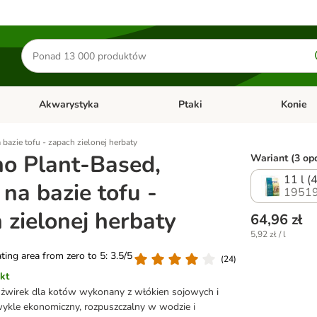
Szukaj
produktów
Akwarystyka
Ptaki
Konie
y
Otwórz menu kategorii: Małe zwierzęta
Otwórz menu kategorii: Akwaryst
Otwórz men
 bazie tofu - zapach zielonej herbaty
no Plant-Based,
Wariant (3 opc
11 l (
 na bazie tofu -
19519
 zielonej herbaty
64,96 zł
5,92 zł / l
ating area from zero to 5: 3.5/5
(
24
)
kt
wirek dla kotów wykonany z włókien sojowych i
zwykle ekonomiczny, rozpuszczalny w wodzie i