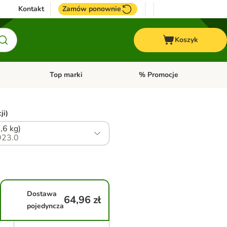
Kontakt
Zamów ponownie
Koszyk
Top marki
% Promocje
yka
u kategorii: Ptaki
Otwórz menu kategorii: Konie
Otwórz menu kategorii: Top m
ji)
4,6 kg)
23.0
Dostawa
64,96 zł
pojedyncza