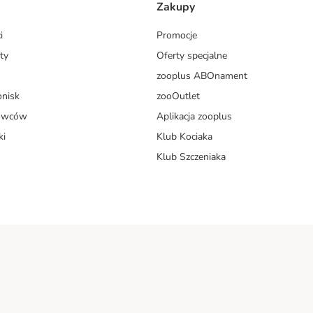
Zakupy
i
Promocje
ty
Oferty specjalne
zooplus ABOnament
onisk
zooOutlet
dowców
Aplikacja zooplus
ki
Klub Kociaka
Klub Szczeniaka