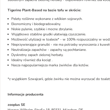
Tigerino Plant-Based na bazie tofu w skrócie:
Pelety roślinne wykonane z włókien sojowych.
Ekonomiczny i biodegradowalny.
Niskie pylenie, szybkie i mocne zbrylanie.
Wyjątkowo stabilne grudki ułatwiają czyszczenie.
Możliwość utylizacji w toalecie* - w 100% rozpuszczalny w wodz
Nieprzywierające granulki - nie ma potrzeby wynoszenia z kuwet
Neutralizacja zapachów - zapachy są pochłaniane.
Dyskretny zapach zielonej herbaty.
Idealny również dla kociąt .
Nasza najpopularniejsza marka żwirków dla kotów.
*z wyjątkiem Szwajcarii, gdzie żwirku nie można wyrzucać do toalet
Informacje producenta
zooplus SE
Herzog-Wilhelm-Straße 18, 80331, München, DE