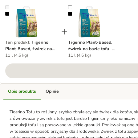
Tigerino Plant-Based, żwirek na bazie tofu - zapach zielonej herbaty
Tigerino Plant-Based, żwirek na ba
Ten produkt
:
Tigerino
Tigerino Plant-Based,
Plant-Based, żwirek na
żwirek na bazie tofu -
bazie tofu - zapach zielonej
11 l (4,6 kg)
zapach mleka
11 l (4,6 kg)
herbaty
Opis produktu
Opinie
Tigerino Tofu to roślinny, szybko zbrylający się żwirek dla kotów, s
zrównoważony żwirek z tofu jest bardzo higieniczny, ekonomiczn
produkcji tofu i są prasowane w lekkie granulki. Ponieważ są one
w toalecie w sposób przyjazny dla środowiska. Żwirek z tofu zapew
subtelnym zapachu zielonej herbaty - odpowiedni również dla kocią