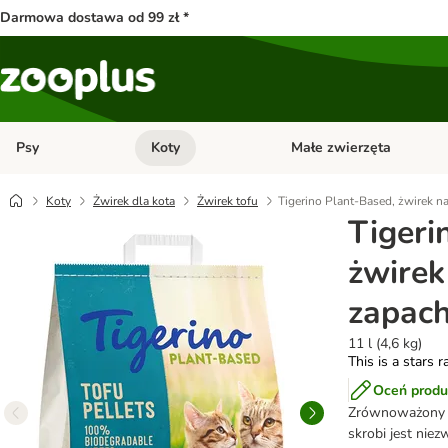
Darmowa dostawa od 99 zł *
Psy
Koty
Małe zwierzęta
Otwórz menu kategorii: Psy
Otwórz menu kategorii: Kot
Koty
Żwirek dla kota
Żwirek tofu
Tigerino Plant-Based, żwirek na
Tigeri
żwirek
zapach
11 l (4,6 kg)
This is a stars r
Oceń produ
Zrównoważony ż
skrobi jest nie