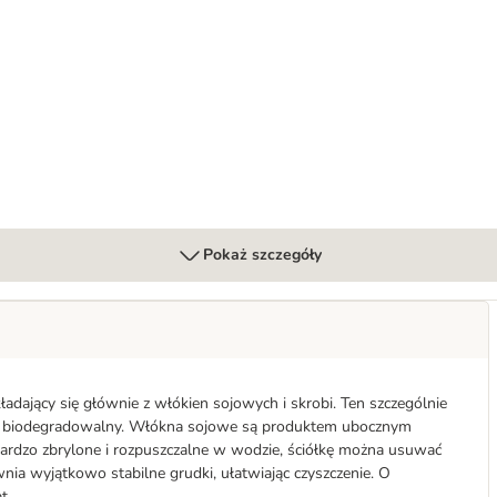
zie tofu - zapach mleka
Pokaż szczegóły
kładający się głównie z włókien sojowych i skrobi. Ten szczególnie
y i biodegradowalny. Włókna sojowe są produktem ubocznym
 bardzo zbrylone i rozpuszczalne w wodzie, ściółkę można usuwać
nia wyjątkowo stabilne grudki, ułatwiając czyszczenie. O
t.