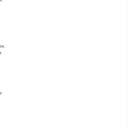
ie.
y.
y.