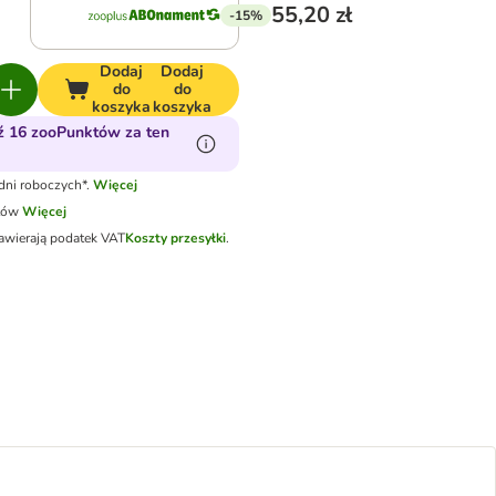
55,20 zł
-15%
Dodaj
Dodaj
do
do
koszyka
koszyka
 16 zooPunktów za ten
dni roboczych*.
Więcej
tów
Więcej
awierają podatek VAT
Koszty przesyłki
.