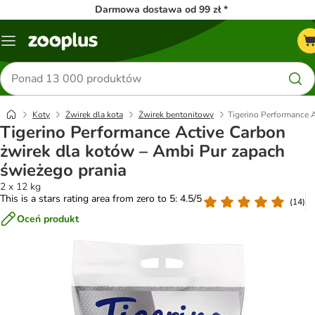
Darmowa dostawa od 99 zł *
Menu
Szukaj
produktów
Koty
Żwirek dla kota
Żwirek bentonitowy
Tigerino Performance 
Tigerino Performance Active Carbon
żwirek dla kotów – Ambi Pur zapach
świeżego prania
2 x 12 kg
This is a stars rating area from zero to 5: 4.5/5
(
14
)
Oceń produkt