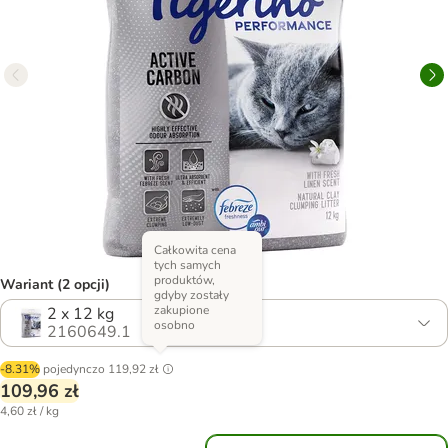
Całkowita cena
tych samych
produktów,
Wariant (2 opcji)
gdyby zostały
zakupione
2 x 12 kg
osobno
2160649.1
-8.31%
pojedynczo
119,92 zł
109,96 zł
4,60 zł / kg