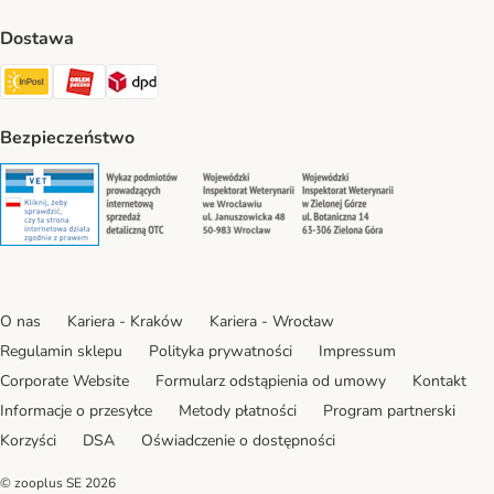
Dostawa
Paczkomat® Shipping Method
ORLEN Paczka Shipping Method
DPD Shipping Method
Bezpieczeństwo
Security
Security
Security
Security
O nas
Kariera - Kraków
Kariera - Wrocław
Regulamin sklepu
Polityka prywatności
Impressum
Corporate Website
Formularz odstąpienia od umowy
Kontakt
Informacje o przesyłce
Metody płatności
Program partnerski
Korzyści
DSA
Oświadczenie o dostępności
© zooplus SE
2026