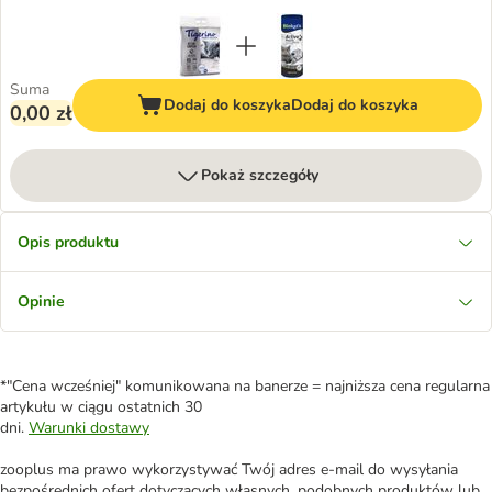
Suma
Dodaj do koszyka
Dodaj do koszyka
0,00 zł
Pokaż szczegóły
Opis produktu
Opinie
*"Cena wcześniej" komunikowana na banerze = najniższa cena regularna
artykułu w ciągu ostatnich 30
dni.
Warunki dostawy
zooplus ma prawo wykorzystywać Twój adres e-mail do wysyłania
bezpośrednich ofert dotyczących własnych, podobnych produktów lub