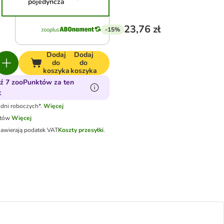
pojedyncza
23,76 zł
-15%
Dodaj
Dodaj
do
do
koszyka
koszyka
ź 7 zooPunktów za ten
t
dni roboczych*.
Więcej
otów
Więcej
zawierają podatek VAT
Koszty przesyłki
.