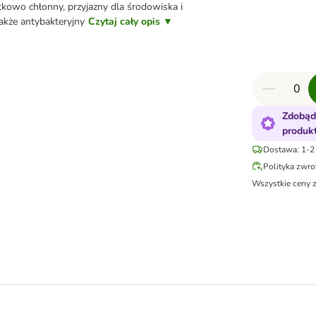
tkowo chłonny, przyjazny dla środowiska i
akże antybakteryjny
Czytaj cały opis ▼
Zdobąd
produk
Dostawa: 1-2 
Polityka zwr
Wszystkie ceny 