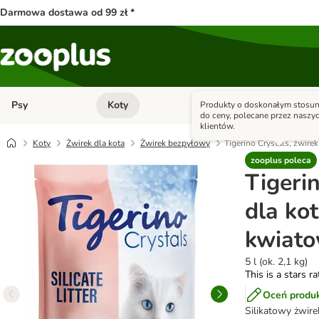
Darmowa dostawa od 99 zł *
Psy
Koty
Małe zwierzęta
Produkty o doskonałym stosun
Otwórz menu kategorii: Psy
Otwórz menu kategorii: Kot
do ceny, polecane przez naszy
klientów.
Koty
Żwirek dla kota
Żwirek bezpyłowy
Tigerino Crystals, żwire
zooplus poleca
Tigerin
dla ko
kwiat
5 l (ok. 2,1 kg)
This is a stars r
Oceń produ
Silikatowy żwire