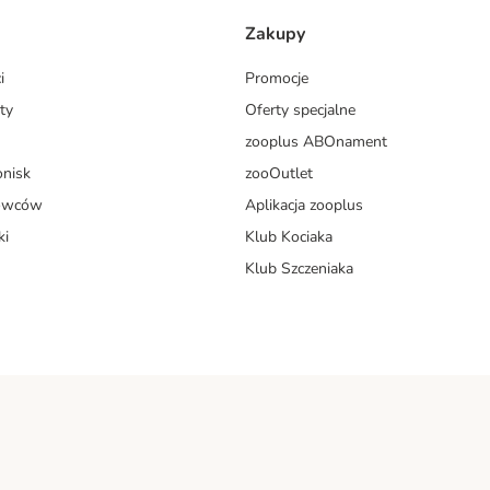
Zakupy
i
Promocje
ty
Oferty specjalne
zooplus ABOnament
onisk
zooOutlet
dowców
Aplikacja zooplus
ki
Klub Kociaka
Klub Szczeniaka