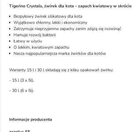
Tigerino Crystals, żwirek dla kota - zapach kwiatowy w skrócie
Bezpyłowy żwirek silikatowy dla kota
Wyjątkowo chłonny, lekki i ekonomiczny
Zatrzymuje nieprzyjemne zapachy zanim zdążą się rozwinąć
Hamuje rozwój bakterii
Łatwy w użyciu
O lekkim, kwiatowym zapachu
Nasza najpopularniejsza marka żwirków dla kotów
Warianty 15 l i 30 l składają się z kilku opakowań żwirku:
- 15 l (3 x 5l).
- 30 l (6 x 5l).
Informacje producenta
zooplus SE