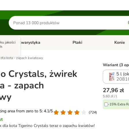
Szukaj
produktów
Akwarystyka
Ptaki
Konie
ku jakości
y
Otwórz menu kategorii: Małe zwierzęta
Otwórz menu kategorii: Akwaryst
Otwórz men
ch
k dla kota - zapach kwiatowy
Wariant (3 opc
o Crystals, żwirek
5 l (o
2081
ta - zapach
27,96 zł
owy
5,60 zł / l
-15% Extra R
ating area from zero to 5: 4.1/5
(
724
)
kt
k dla kota Tigerino Crystals teraz o zapachu kwiatów!