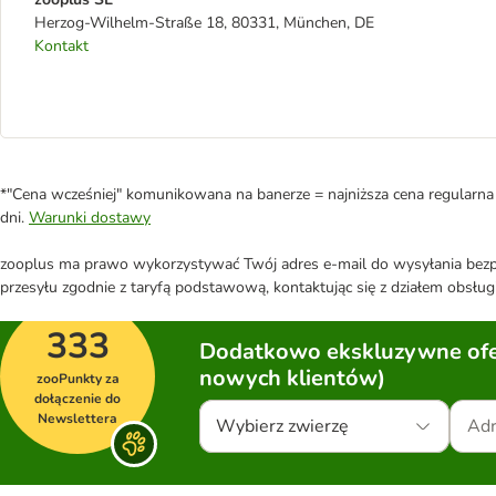
Herzog-Wilhelm-Straße 18, 80331, München, DE
Kontakt
*"Cena wcześniej" komunikowana na banerze = najniższa cena regularna 
dni.
Warunki dostawy
zooplus ma prawo wykorzystywać Twój adres e-mail do wysyłania bezpo
przesyłu zgodnie z taryfą podstawową, kontaktując się z działem obsługi
333
Dodatkowo ekskluzywne ofer
nowych klientów)
zooPunkty za
dołączenie do
Newslettera
Wybierz zwierzę