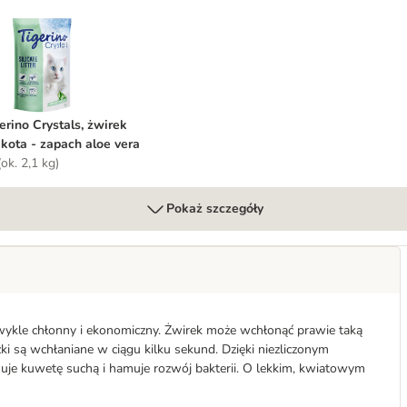
a - zapach lawendowy
igerino Crystals, żwirek dla kota - zapach aloe vera
erino Crystals, żwirek
 kota - zapach aloe vera
(ok. 2,1 kg)
Pokaż szczegóły
ezwykle chłonny i ekonomiczny. Żwirek może wchłonąć prawie taką
zki są wchłaniane w ciągu kilku sekund. Dzięki niezliczonym
uje kuwetę suchą i hamuje rozwój bakterii. O lekkim, kwiatowym