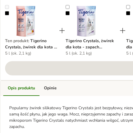
Tigerino Crystals, żwirek dla kota - zapach kwiatowy
Tigerino Crystals, żwirek dla kot
T
Ten produkt
:
Tigerino
Tigerino Crystals, żwirek
Tig
Crystals, żwirek dla kota -
dla kota - zapach
dla
zapach kwiatowy
5 l (ok. 2,1 kg)
lawendowy
5 l (ok. 2,1 kg)
5 l 
Opis produktu
Opinie
Popularny żwirek silikatowy Tigerino Crystals jest bezpyłowy, ni
samą ilość płynu, jak jego waga. Mocz, nieprzyjemne zapachy i zara
mikroporom Tigerino Crystals natychmiast wchłania wilgoć, utrzym
zapachu.