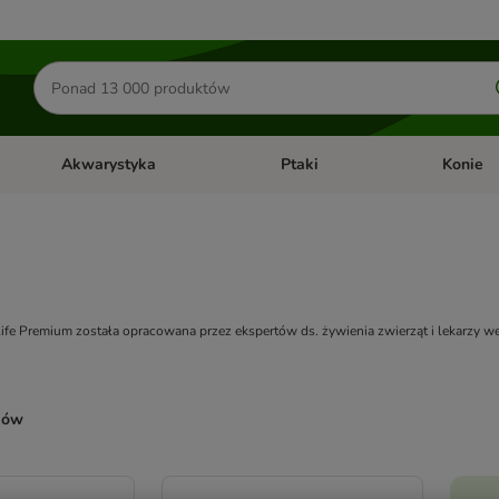
Szukaj
produktów
Akwarystyka
Ptaki
Konie
y
Otwórz menu kategorii: Małe zwierzęta
Otwórz menu kategorii: Akwaryst
Otwórz men
fe Premium została opracowana przez ekspertów ds. żywienia zwierząt i lekarzy we
ków
ve been changed