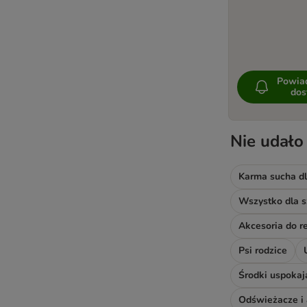
Royal Canin Size
Royal Canin Veterinary
Schesir
Simpsons Premium
Smolke
Powia
SPECIFIC Veterinary Diet
dos
Taste of the Wild
Tropidog
Nie udało
Trovet
Wellness Core
Karma sucha dl
Wiejska Zagroda
Wolf of Wilderness
Wszystko dla s
WOW
Virbac Veterinary HPM
Virbac Veterinary HPM (karma
Psi rodzice
dietetyczna)
Środki uspokaj
Yarrah Bio
ZiwiPeak