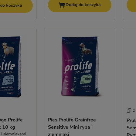
Dodaj do koszyka
 do koszyka
2 
og Prolife
Pies Prolife Grainfree
Prol
x 10 kg
Sensitive Mini ryba i
Sen
ą i ziemniakami
ziemniaki
Ryby