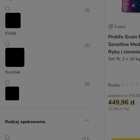
Concept for Life Veterinary Diet
Duży 26-45 kg
Crave
(
1
)
Coya
Dingo
2 opcji
Disugual
Królik
Prolife Grain
DOGGY Dog
Sensitive Me
(
1
)
Dog´s Love
Ryby i ziemni
Dogs'n Tiger
Set %: 2 x 10 k
Dolina Noteci
Edgard & Cooper
Kurczak
Eukanuba
(
5
)
Pusto
Eukanuba Veterinary Diets
Euro Premium
pojedynczo
455,92
449,96 zł
Farmina
Ryba
22,48 zł / kg
FitActive
(
2
)
Fitmin
Rodzaj opakowania
Fokker
Forza 10
(
11
)