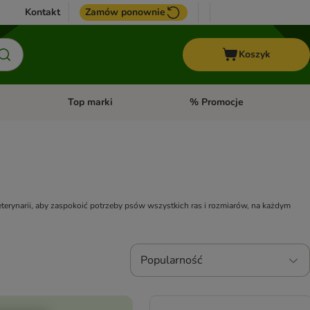
Kontakt
Zamów ponownie
Koszyk
Top marki
% Promocje
yka
u kategorii: Ptaki
Otwórz menu kategorii: Konie
Otwórz menu kategorii: Top m
terynarii, aby zaspokoić potrzeby psów wszystkich ras i rozmiarów, na każdym
Popularność