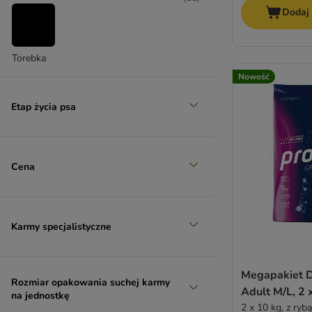
Frolic
Dodaj
Golden Eagle
Wieprzowina
GranataPet
Greenwoods
Torebka
(
1
)
Green Petfood
Nowość
Happy Dog NaturCroq
Etap życia psa
Happy Dog Supreme
Herrmann´s
Hill's Prescription Diet
Hill's Science Plan
Cena
Wołowina i cielęcina
IAMS
Isegrim
James Wellbeloved
Karmy specjalistyczne
Josera
JULIUS K-9
Libra
Megapakiet D
Lily's Kitchen
Rozmiar opakowania suchej karmy
Adult M/L, 2 
na jednostkę
Lukullus
2 x 10 kg, z ryb