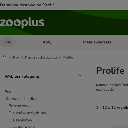
Darmowa dostawa od 99 zł *
Psy
Koty
Małe zwierzęta
Otwórz menu kategorii: Psy
Otwórz menu kategorii: Kot
Psy
Karma sucha dla psa
Prolife
Prolife
Wybierz kategorię
Karma dla psów Proli
etapie życia.
Psy
Karma sucha dla psa
Bezzbożowa
1 - 12 z 12 wyni
Dla psów małych ras
Dla seniorów
product items ha
Hipoalergiczna