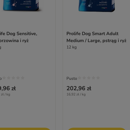
ife Dog Sensitive,
Prolife Dog Smart Adult
rzowina i ryż
Medium / Large, pstrąg i ryż
g
12 kg
o
Pusto
,96 zł
202,96 zł
zł / kg
16,92 zł / kg