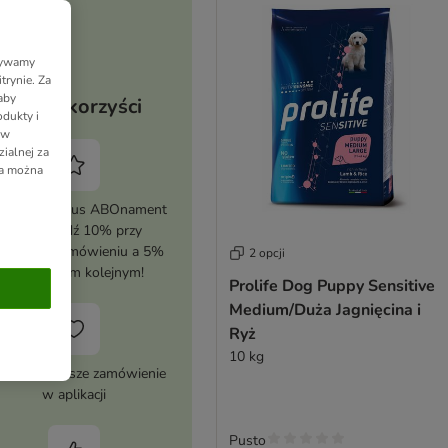
Używamy
trynie. Za
aby
Twoje korzyści
dukty i
 w
ialnej za
ia można
tywuj zooplus ABOnament
i zaoszczędź 10% przy
erwszym zamówieniu a 5%
2 opcji
przy każdym kolejnym!
Prolife Dog Puppy Sensitive
Medium/Duża Jagnięcina i
Ryż
10 kg
 zł na pierwsze zamówienie
w aplikacji
Pusto