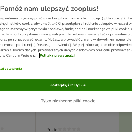
Pomóż nam ulepszyć zooplus!
ej witrynie używamy plików cookie, pikseli i innych technologii („pliki cookie”). 
dnych plików cookie, aby umożliwić Ci przeglądanie i robienie zakupów w naszej wi
zgodą możemy włączyć wydajnościowe, funkcjonalne i marketingowe pliki cookie, 
zyć komfort korzystania z naszej witryny internetowej i wyświetlać odpowiednie pro
 oraz personalizować reklamy. Możesz wprowadzić zmiany w dowolnym momencie
 centrum preferencji („Dostosuj ustawienia”). Więcej informacji o osobie odpowiedz
arzanie Twoich danych, przetwarzanych danych osobowych oraz celu przetwarzan
ć w Centrum Preferencji
Polityka prywatności
Ak
uj ustawienia
pi
2 opcji
nsitive Królik
Prolife Dog Puppy Sensitive
Zaakceptuj i kontynuuj
Medium/Duża Jagnięcina i
Ryż
Tylko niezbędne pliki cookie
2 x 10 kg
20
Pusto