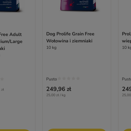
Dog Prolife Grain Free
Prol
 Free Adult
Wołowina i ziemniaki
wiep
dium/Large
10 kg
10 k
aki
g
Pusto
Pust
249,96 zł
249
 zł
25,00 zł / kg
25,00 