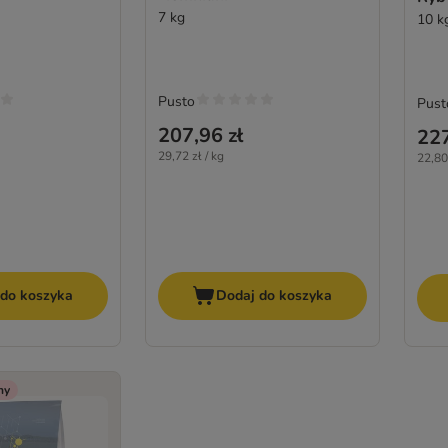
7 kg
10 k
Pusto
Pust
207,96 zł
227
29,72 zł / kg
22,80 
 do koszyka
Dodaj do koszyka
ny