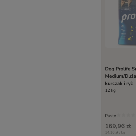
Pitti Boris
PrimaDog
Primal
PURINA Dog Chow
Purina Friskies
PURINA ONE
PURINA PRO PLAN
PURINA PRO PLAN Veterinary Diets
Prolife
Dog Prolife S
Purizon
Medium/Duża
Rafi
kurczak i ryż
RINTI
12 kg
Rocco
Rocco Diet Care
Rosie's Farm
Pusto
Royal Canin Breed
Royal Canin CARE Nutrition
169,96 zł
Royal Canin Club / Selection
14,16 zł / kg