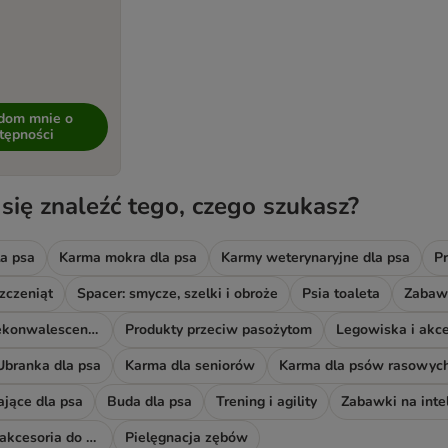
dom mnie o
tępności
 się znaleźć tego, czego szukasz?
a psa
Karma mokra dla psa
Karmy weterynaryjne dla psa
Pr
zczeniąt
Spacer: smycze, szelki i obroże
Psia toaleta
Zabawk
Akcesoria do rekonwalescencji
Produkty przeciw pasożytom
Legowiska i akce
Ubranka dla psa
Karma dla seniorów
Karma dla psów rasowyc
ające dla psa
Buda dla psa
Trening i agility
Zabawki na inte
Odświeżacze i akcesoria do sprzątania
Pielęgnacja zębów