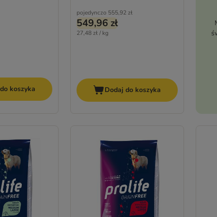
pojedynczo
555,92 zł
549,96 zł
ś
27,48 zł / kg
 do koszyka
Dodaj do koszyka