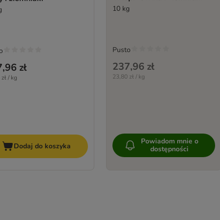
10 kg
g
Pusto
o
237,96 zł
,96 zł
23,80 zł / kg
zł / kg
Powiadom mnie o
Dodaj do koszyka
dostępności