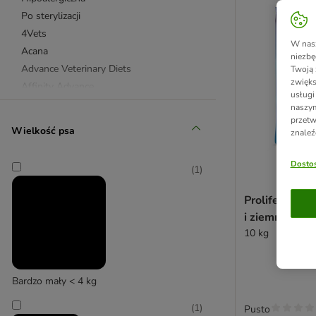
Po sterylizacji
4Vets
W nasz
Acana
niezbę
Advance Veterinary Diets
Twoją 
zwięks
Affinity Advance
usługi
Affinity Ultima
naszym
przetw
Almo Nature
Wielkość psa
znaleź
Alpha Spirit
animonda GranCarno
Dostos
(
1
)
animonda Integra
Applaws
Prolife Dog Se
Arion
i ziemniaki
Arquivet
10 kg
Belcando
Beneful
Bewi Dog
Bardzo mały < 4 kg
Beyond
(
1
)
Pusto
Bonzo