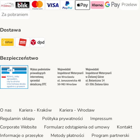
Przelew
Przelew 
Przelewy24 Payment Method
Blik Payment Method
MasterCard Payment Method
Visa Payment Method
PayPal Payment Method
Apple Pay Payment Method
Klarna Payment Method
Google Pay Paym
Za pobraniem
Za pobraniem Payment Method
Dostawa
Paczkomat® Shipping Method
ORLEN Paczka Shipping Method
DPD Shipping Method
Bezpieczeństwo
Security
Security
Security
Security
O nas
Kariera - Kraków
Kariera - Wrocław
Regulamin sklepu
Polityka prywatności
Impressum
Corporate Website
Formularz odstąpienia od umowy
Kontakt
Informacje o przesyłce
Metody płatności
Program partnerski