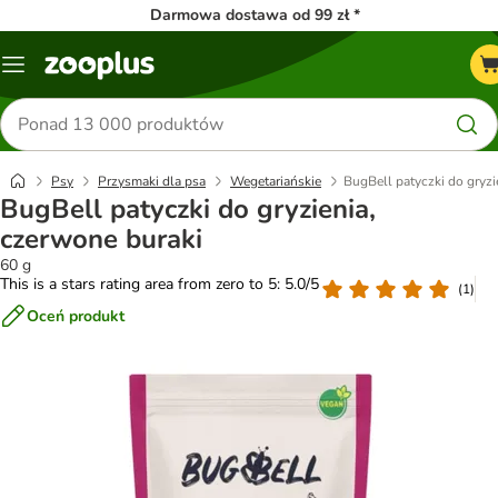
Darmowa dostawa od 99 zł *
Menu
Szukaj
produktów
Psy
Przysmaki dla psa
Wegetariańskie
BugBell patyczki do gryzi
BugBell patyczki do gryzienia,
czerwone buraki
60 g
This is a stars rating area from zero to 5: 5.0/5
(
1
)
Oceń produkt