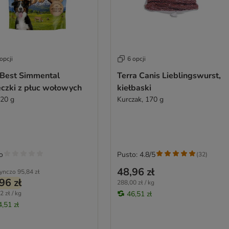
opcji
6 opcji
iBest Simmental
Terra Canis Lieblingswurst,
eczki z płuc wołowych
kiełbaski
120 g
Kurczak, 170 g
o
Pusto: 4.8/5
(
32
)
48,96 zł
ynczo
95,84 zł
96 zł
288,00 zł / kg
2 zł / kg
46,51 zł
4,51 zł