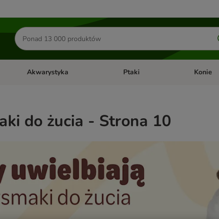
Szukaj
produktów
Akwarystyka
Ptaki
Konie
y
Otwórz menu kategorii: Małe zwierzęta
Otwórz menu kategorii: Akwaryst
Otwórz men
ki do żucia - Strona 10