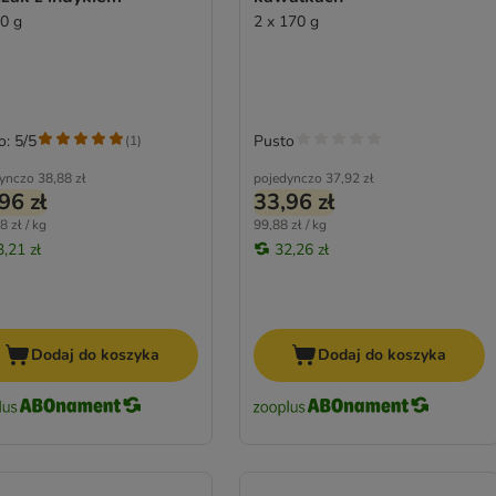
70 g
2 x 170 g
o: 5/5
Pusto
(
1
)
ynczo
38,88 zł
pojedynczo
37,92 zł
96 zł
33,96 zł
8 zł / kg
99,88 zł / kg
3,21 zł
32,26 zł
Dodaj do koszyka
Dodaj do koszyka