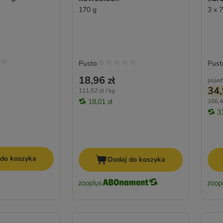
170 g
3 x 
Pusto
Pust
18,96 zł
pojed
34,
111,52 zł / kg
18,01 zł
166,4
3
 do koszyka
Dodaj do koszyka