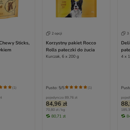
2 opcji
3 
Chewy Sticks,
Korzystny pakiet Rocco
Del
ykiem
Rolls pałeczki do żucia
pał
Kurczak, 6 x 200 g
4 x 
Pusto: 5/5
Pust
(
1
)
(
1
)
zł
pojedynczo
89,76 zł
pojed
84,96 zł
88,
70,80 zł / kg
185,3
80,71 zł
8