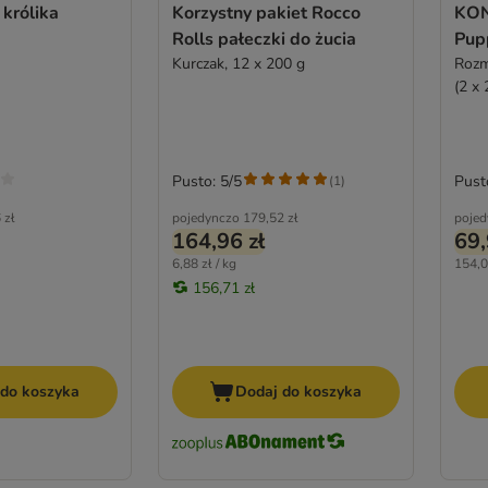
 królika
Korzystny pakiet Rocco
KON
Rolls pałeczki do żucia
Pup
Kurczak, 12 x 200 g
Rozm
(2 x 
Pusto: 5/5
Pust
(
1
)
 zł
pojedynczo
179,52 zł
pojed
164,96 zł
69,
6,88 zł / kg
154,0
156,71 zł
 do koszyka
Dodaj do koszyka