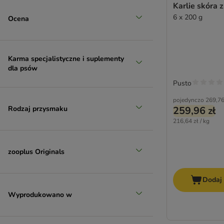
Karlie skóra z
6 x 200 g
Ocena
Karma specjalistyczne i suplementy
dla psów
Pusto
pojedynczo
269,76
Rodzaj przysmaku
259,96 zł
216,64 zł / kg
zooplus Originals
Dodaj
Wyprodukowano w