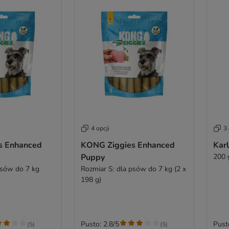
4 opcji
3 
s Enhanced
KONG Ziggies Enhanced
Karl
Puppy
200 
psów do 7 kg
Rozmiar S: dla psów do 7 kg (2 x
198 g)
Pusto: 2.8/5
Pust
(
5
)
(
5
)