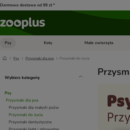
Darmowa dostawa od 99 zł *
Psy
Koty
Małe zwierzęta
Otwórz menu kategorii: Psy
Otwórz menu kategorii: Kot
Psy
Przysmaki dla psa
Przysmaki do żucia
Przysma
Wybierz kategorię
Psy
Przysmaki dla psa
Przysmaki dla małych psów
Przysmaki do żucia
Przysmaki dentystyczne
Przysmaki light i zdrowotne