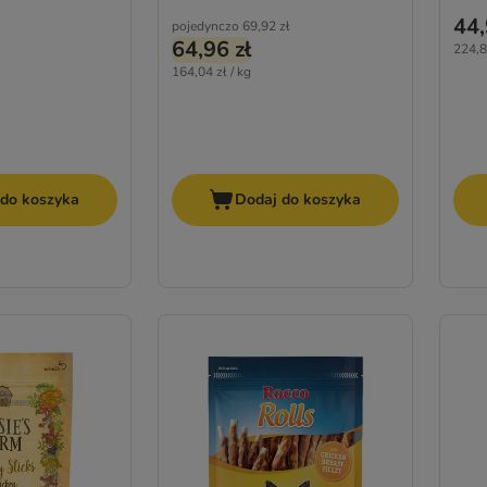
44,
pojedynczo
69,92 zł
64,96 zł
224,8
164,04 zł / kg
 do koszyka
Dodaj do koszyka