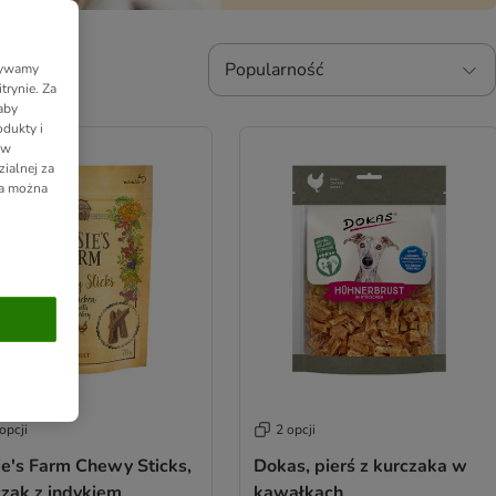
Popularność
Używamy
trynie. Za
aby
dukty i
 w
ialnej za
ia można
opcji
2 opcji
ie's Farm Chewy Sticks,
Dokas, pierś z kurczaka w
czak z indykiem
kawałkach