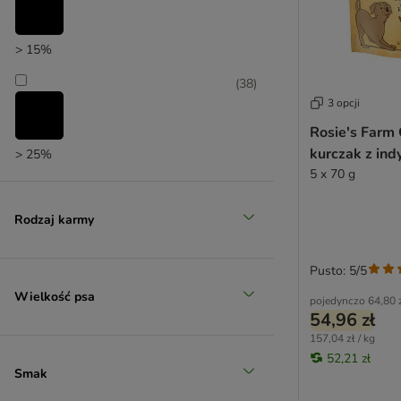
Rosie's Farm
Sammy's
> 15%
Scandinavian Nature
SmartBones
(
38
)
Snackomio
3 opcji
Vitakraft
Rosie's Farm 
Trixie
kurczak z ind
> 25%
Whimzees
5 x 70 g
Wolf of Wilderness
(
1
)
WOW Dog
Rodzaj karmy
Yarrah
Yummeez
> 35%
Pusto: 5/5
zoolove
(
1
)
Wielkość psa
pojedynczo
64,80 
54,96 zł
157,04 zł / kg
52,21 zł
> 50%
Smak