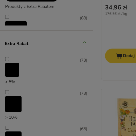
Hill's
34,96 zł
Produkty z Extra Rabatem
Hunter
176,56 zł / kg
Josera
(
88
)
KONG
Lukullus
Luposan
Extra Rabat
Maced
Promocje
MAC's
Dodaj
(
57
)
(
73
)
mera
Nature's Variety
Pedigree
> 5%
Phil & Sons
PrimaDog
(
73
)
zooplus poleca
PURINA
RINTI
Purizon
> 10%
Rocco
(
65
)
Royal Canin