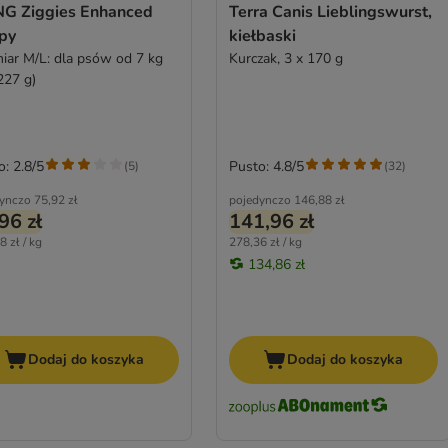
G Ziggies Enhanced
Terra Canis Lieblingswurst,
py
kiełbaski
iar M/L: dla psów od 7 kg
Kurczak, 3 x 170 g
227 g)
o: 2.8/5
Pusto: 4.8/5
(
5
)
(
32
)
ynczo
75,92 zł
pojedynczo
146,88 zł
96 zł
141,96 zł
8 zł / kg
278,36 zł / kg
134,86 zł
Dodaj do koszyka
Dodaj do koszyka