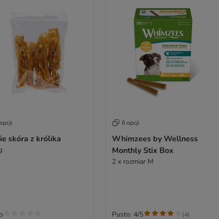
opcji
6 opcji
ie skóra z królika
Whimzees by Wellness
g
Monthly Stix Box
2 x rozmiar M
o
Pusto: 4/5
(
4
)