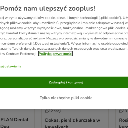
Pomóż nam ulepszyć zooplus!
 wyników
ej witrynie używamy plików cookie, pikseli i innych technologii („pliki cookie”). 
dnych plików cookie, aby umożliwić Ci przeglądanie i robienie zakupów w naszej wi
zgodą możemy włączyć wydajnościowe, funkcjonalne i marketingowe pliki cookie, 
ve been changed
zyć komfort korzystania z naszej witryny internetowej i wyświetlać odpowiednie pro
 oraz personalizować reklamy. Możesz wprowadzić zmiany w dowolnym momencie
 centrum preferencji („Dostosuj ustawienia”). Więcej informacji o osobie odpowiedz
arzanie Twoich danych, przetwarzanych danych osobowych oraz celu przetwarzan
ć w Centrum Preferencji
Polityka prywatności
uj ustawienia
Zaakceptuj i kontynuuj
Tylko niezbędne pliki cookie
2 opcji
3 
PLAN Dental
Dokas, pierś z kurczaka w
Ros
 Dog
kawałkach
kur