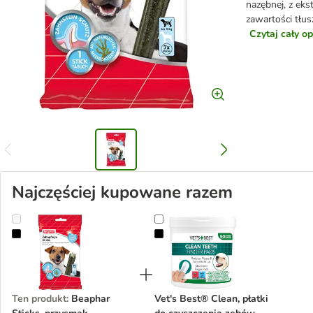
nazębnej, z eks
zawartości tłu
Czytaj cały o
Najczęściej kupowane razem
Beaphar Sticks, przysmak pielęgnujący zęby
Vet's Best® Clean, płatki do czys
Ten produkt
:
Beaphar
Vet's Best® Clean, płatki