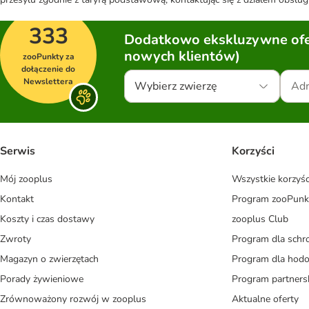
333
Dodatkowo ekskluzywne ofer
nowych klientów)
zooPunkty za
dołączenie do
Newslettera
Wybierz zwierzę
Serwis
Korzyści
Mój zooplus
Wszystkie korzyśc
Kontakt
Program zooPunk
Koszty i czas dostawy
zooplus Club
Zwroty
Program dla schr
Magazyn o zwierzętach
Program dla ho
Porady żywieniowe
Program partners
Zrównoważony rozwój w zooplus
Aktualne oferty