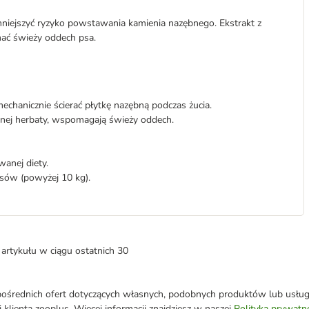
zmniejszyć ryzyko powstawania kamienia nazębnego. Ekstrakt z
ać świeży oddech psa.
chanicznie ścierać płytkę nazębną podczas żucia.
ielonej herbaty, wspomagają świeży oddech.
anej diety.
sów (powyżej 10 kg).
artykułu w ciągu ostatnich 30
średnich ofert dotyczących własnych, podobnych produktów lub usług. 
 klienta zooplus. Więcej informacji znajdziesz w naszej
Polityka prywatn