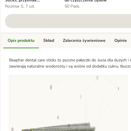
Sticks, przysmak
do czyszczenia zębów
pielęgnujący zęby
Rozmiar S, 7 szt.
50 Pads
Opis produktu
Skład
Zalecenia żywieniowe
Opinie
Beaphar dental care sticks to pyszne pałeczki do żucia dla dużych i
zawierają naturalne wodorosty i są wolne od dodatku cukru, tłusz