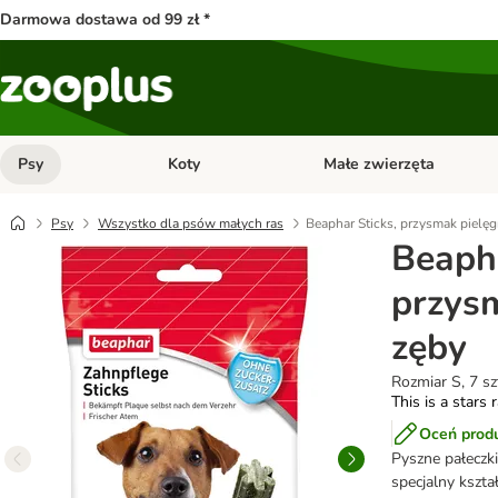
Darmowa dostawa od 99 zł *
Psy
Koty
Małe zwierzęta
Otwórz menu kategorii: Psy
Otwórz menu kategorii: Kot
Psy
Wszystko dla psów małych ras
Beaphar Sticks, przysmak pielę
Beapha
przys
zęby
Rozmiar S, 7 sz
This is a stars 
Oceń prod
Pyszne pałeczki
specjalny kszta