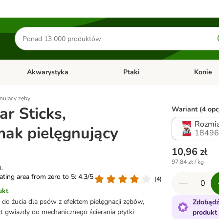
Szukaj
produktów
Akwarystyka
Ptaki
Konie
y
Otwórz menu kategorii: Małe zwierzęta
Otwórz menu kategorii: Akwaryst
Otwórz men
gnujący zęby
r Sticks,
Wariant (4 opc
Rozmiar
mak pielęgnujący
18496
10,96 zł
97,84 zł / kg
t.
rating area from zero to 5: 4.3/5
(
4
)
ukt
 do żucia dla psów z efektem pielęgnacji zębów,
Zdobądź
łt gwiazdy do mechanicznego ścierania płytki
produkt