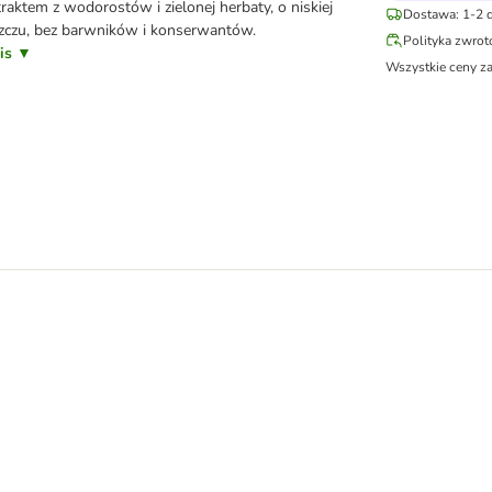
traktem z wodorostów i zielonej herbaty, o niskiej
Dostawa: 1-2 d
szczu, bez barwników i konserwantów.
Polityka zwro
pis ▼
Wszystkie ceny z
zczenia zębów