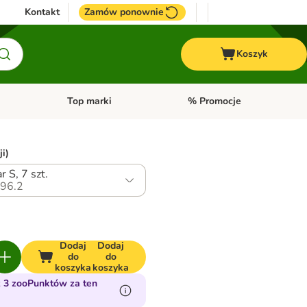
Kontakt
Zamów ponownie
Koszyk
Top marki
% Promocje
yka
u kategorii: Ptaki
Otwórz menu kategorii: Konie
Otwórz menu kategorii: Top m
ji)
 S, 7 szt.
96.2
Dodaj
Dodaj
do
do
koszyka
koszyka
 3 zooPunktów za ten