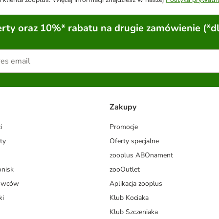
ty oraz 10%* rabatu na drugie zamówienie (*d
Zakupy
i
Promocje
ty
Oferty specjalne
zooplus ABOnament
onisk
zooOutlet
dowców
Aplikacja zooplus
ki
Klub Kociaka
Klub Szczeniaka