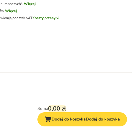
ni roboczych*.
Więcej
tów
Więcej
awierają podatek VAT
Koszty przesyłki
.
0,00 zł
Suma
Dodaj do koszyka
Dodaj do koszyka