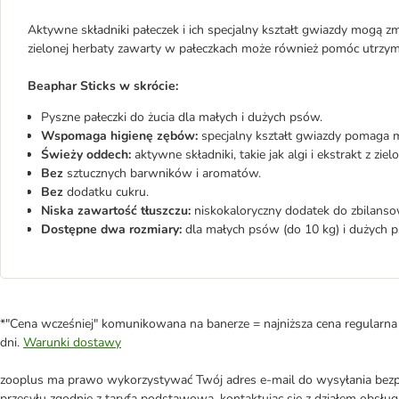
Aktywne składniki pałeczek i ich specjalny kształt gwiazdy mogą 
zielonej herbaty zawarty w pałeczkach może również pomóc utrzym
Beaphar Sticks w skrócie:
Pyszne pałeczki do żucia dla małych i dużych psów.
Wspomaga higienę zębów:
specjalny kształt gwiazdy pomaga me
Świeży oddech:
aktywne składniki, takie jak algi i ekstrakt z z
Bez
sztucznych barwników i aromatów.
Bez
dodatku cukru.
Niska zawartość tłuszczu:
niskokaloryczny dodatek do zbilansow
Dostępne dwa rozmiary:
dla małych psów (do 10 kg) i dużych p
*"Cena wcześniej" komunikowana na banerze = najniższa cena regularna 
dni.
Warunki dostawy
zooplus ma prawo wykorzystywać Twój adres e-mail do wysyłania bezpo
przesyłu zgodnie z taryfą podstawową, kontaktując się z działem obsługi