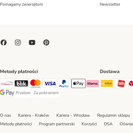
Pomagamy zwierzętom
Newsletter
Metody płatności
Dostawa
Paczkoma
OR
Przelewy24 Payment Method
Blik Payment Method
MasterCard Payment Method
Visa Payment Method
PayPal Payment Method
Apple Pay Payment Method
Klarna Payment Method
Przelew
Za pobraniem
Przelew Payment Method
Za pobraniem Payment Method
Google Pay Payment Method
O nas
Kariera - Kraków
Kariera - Wrocław
Regulamin sklepu
Metody płatności
Program partnerski
Korzyści
DSA
Oświad