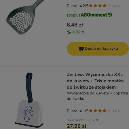
Pusto: 4.2/5
(
125
)
8,48 zł
8,06 zł
Dodaj do koszyka
Zestaw: Wycieraczka XXL
do kuwety + Trixie łopatka
do żwirku ze stojakiem
Wycieraczka do kuwety + Łopatka
do żwirku
Pusto: 4.1/5
(
110
)
pojedynczo
30,92 zł
27,96 zł