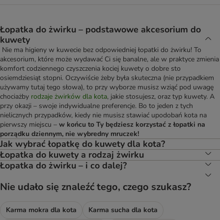
Łopatka do żwirku – podstawowe akcesorium do
kuwety
Nie ma higieny w kuwecie bez odpowiedniej łopatki do żwirku! To
akcesorium, które może wydawać Ci się banalne, ale w praktyce zmienia
komfort codziennego czyszczenia kociej kuwety o dobre sto
osiemdziesiąt stopni. Oczywiście żeby była skuteczna (nie przypadkiem
używamy tutaj tego słowa), to przy wyborze musisz wziąć pod uwagę
chociażby
rodzaje żwirków dla kota
, jakie stosujesz, oraz typ kuwety. A
przy okazji – swoje indywidualne preferencje. Bo to jeden z tych
nielicznych przypadków, kiedy nie musisz stawiać upodobań kota na
pierwszy miejscu –
w końcu to Ty będziesz korzystać z łopatki na
porządku dziennym, nie wybredny mruczek!
Jak wybrać łopatkę do kuwety dla kota?
Łopatka do kuwety a rodzaj żwirku
Łopatka do żwirku – i co dalej?
Nie udało się znaleźć tego, czego szukasz?
Karma mokra dla kota
Karma sucha dla kota