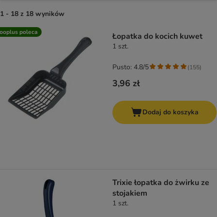
1 - 18 z 18 wyników
product items have been changed
ooplus poleca
Łopatka do kocich kuwet
1 szt.
Pusto: 4.8/5
(
155
)
3,96 zł
Dodaj do koszyka
Trixie łopatka do żwirku ze
stojakiem
1 szt.