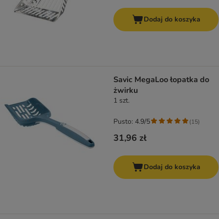
Dodaj do koszyka
Savic MegaLoo łopatka do
żwirku
1 szt.
Pusto: 4.9/5
(
15
)
31,96 zł
Dodaj do koszyka