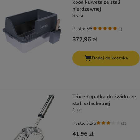
kooa kuweta ze stali
nierdzewnej
Szara
Pusto: 5/5
(
1
)
377,96 zł
Dodaj do koszyka
Trixie Łopatka do żwirku ze
stali szlachetnej
1 szt
Pusto: 3.2/5
(
13
)
41,96 zł