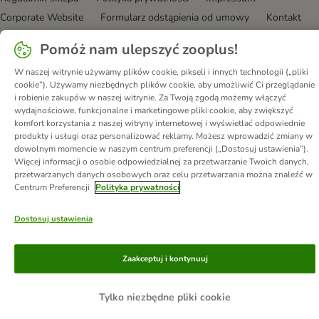
Corporate Website
Formularz odstąpienia od umowy
Kontakt
Informacje o przesyłce
Metody płatności
Program partnerski
Pomóż nam ulepszyć zooplus!
Korzyści
DSA
Oświadczenie o dostępności
W naszej witrynie używamy plików cookie, pikseli i innych technologii („pliki
© zooplus SE
2026
cookie”). Używamy niezbędnych plików cookie, aby umożliwić Ci przeglądanie
i robienie zakupów w naszej witrynie. Za Twoją zgodą możemy włączyć
wydajnościowe, funkcjonalne i marketingowe pliki cookie, aby zwiększyć
komfort korzystania z naszej witryny internetowej i wyświetlać odpowiednie
produkty i usługi oraz personalizować reklamy. Możesz wprowadzić zmiany w
dowolnym momencie w naszym centrum preferencji („Dostosuj ustawienia”).
Więcej informacji o osobie odpowiedzialnej za przetwarzanie Twoich danych,
przetwarzanych danych osobowych oraz celu przetwarzania można znaleźć w
Centrum Preferencji
Polityka prywatności
Dostosuj ustawienia
Zaakceptuj i kontynuuj
Tylko niezbędne pliki cookie