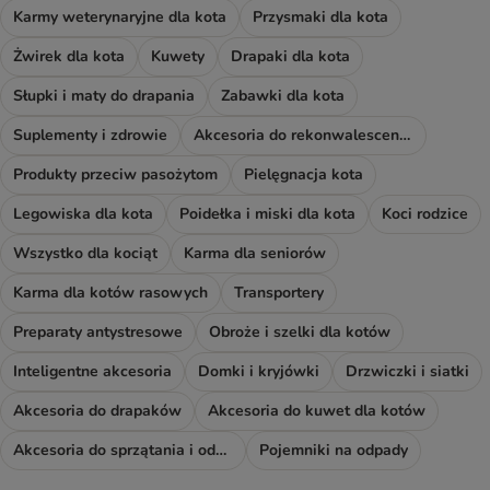
Karmy weterynaryjne dla kota
Przysmaki dla kota
Żwirek dla kota
Kuwety
Drapaki dla kota
Słupki i maty do drapania
Zabawki dla kota
Suplementy i zdrowie
Akcesoria do rekonwalescencji
Produkty przeciw pasożytom
Pielęgnacja kota
Legowiska dla kota
Poidełka i miski dla kota
Koci rodzice
Wszystko dla kociąt
Karma dla seniorów
Karma dla kotów rasowych
Transportery
Preparaty antystresowe
Obroże i szelki dla kotów
Inteligentne akcesoria
Domki i kryjówki
Drzwiczki i siatki
Akcesoria do drapaków
Akcesoria do kuwet dla kotów
Akcesoria do sprzątania i odświeżacze
Pojemniki na odpady