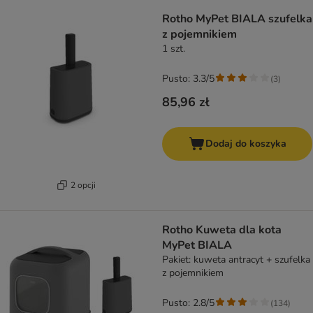
Rotho MyPet BIALA szufelka
z pojemnikiem
1 szt.
Pusto: 3.3/5
(
3
)
85,96 zł
Dodaj do koszyka
2 opcji
Rotho Kuweta dla kota
MyPet BIALA
Pakiet: kuweta antracyt + szufelka
z pojemnikiem
Pusto: 2.8/5
(
134
)