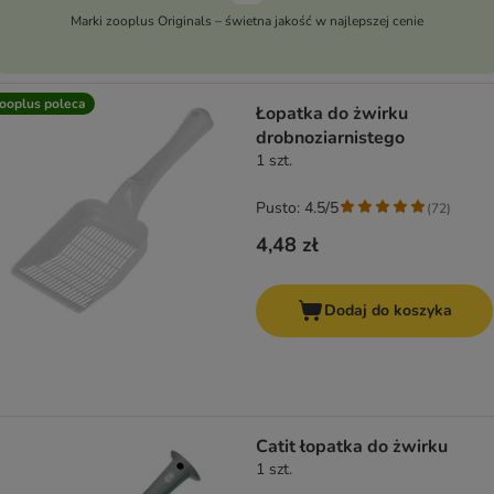
Marki zooplus Originals – świetna jakość w najlepszej cenie
ooplus poleca
Łopatka do żwirku
drobnoziarnistego
1 szt.
Pusto: 4.5/5
(
72
)
4,48 zł
Dodaj do koszyka
Catit łopatka do żwirku
1 szt.