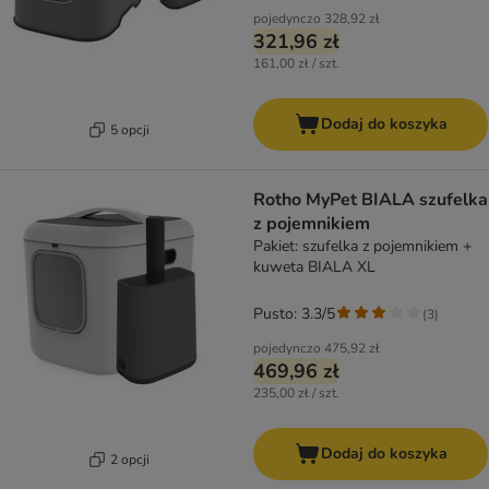
pojedynczo
328,92 zł
321,96 zł
161,00 zł / szt.
Dodaj do koszyka
5 opcji
Rotho MyPet BIALA szufelka
z pojemnikiem
Pakiet: szufelka z pojemnikiem +
kuweta BIALA XL
Pusto: 3.3/5
(
3
)
pojedynczo
475,92 zł
469,96 zł
235,00 zł / szt.
Dodaj do koszyka
2 opcji