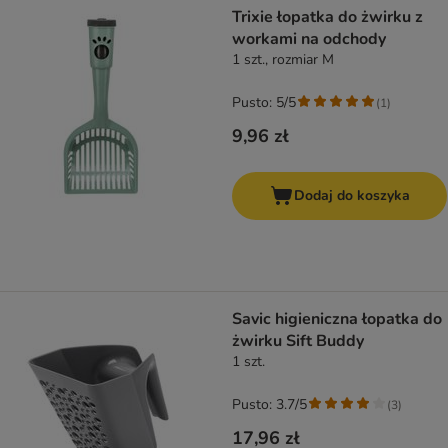
Trixie łopatka do żwirku z
workami na odchody
1 szt., rozmiar M
Pusto: 5/5
(
1
)
9,96 zł
Dodaj do koszyka
Savic higieniczna łopatka do
żwirku Sift Buddy
1 szt.
Pusto: 3.7/5
(
3
)
17,96 zł