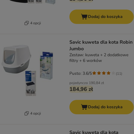
Dodaj do koszyka
4 opcji
Savic kuweta dla kota Robin
Jumbo
Zestaw: kuweta + 2 dodatkowe
filtry + 6 worków
Pusto: 3.6/5
(
11
)
pojedynczo
190,84 zł
184,96 zł
Dodaj do koszyka
4 opcji
Savic kuweta dla kota