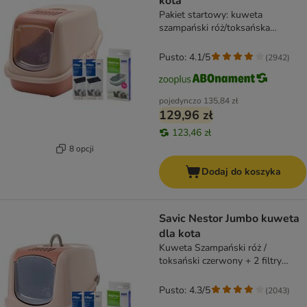
kota
Pakiet startowy: kuweta
szampański róż/toksańska
czerwień + 2 filtry + 12 Bag it up
Pusto: 4.1/5
(
2942
)
pojedynczo
135,84 zł
129,96 zł
123,46 zł
8 opcji
Dodaj do koszyka
Savic Nestor Jumbo kuweta
dla kota
Kuweta Szampański róż /
toksański czerwony + 2 filtry
zapasowe + 6 Bag it up
Pusto: 4.3/5
(
2043
)