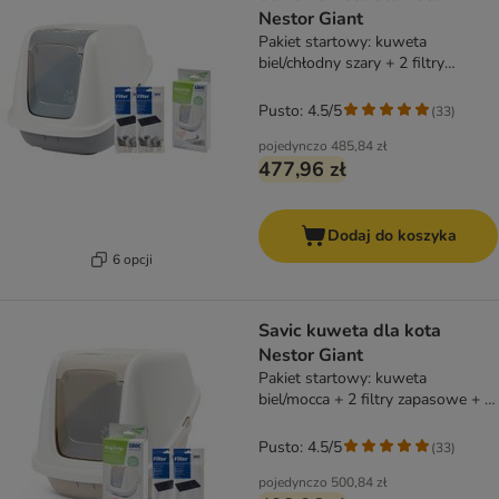
Nestor Giant
Pakiet startowy: kuweta
biel/chłodny szary + 2 filtry
zapasowe+ 6 Bag It Up
Pusto: 4.5/5
(
33
)
pojedynczo
485,84 zł
477,96 zł
Dodaj do koszyka
6 opcji
Savic kuweta dla kota
Nestor Giant
Pakiet startowy: kuweta
biel/mocca + 2 filtry zapasowe + 6
Bag It Up
Pusto: 4.5/5
(
33
)
pojedynczo
500,84 zł