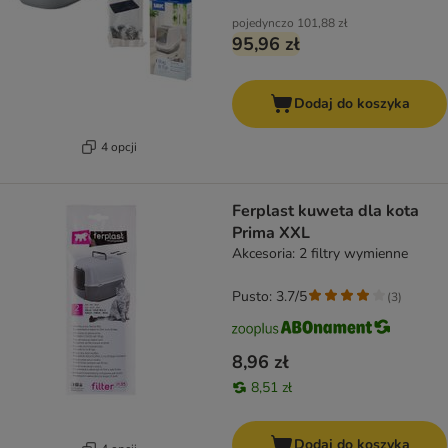
pojedynczo
101,88 zł
95,96 zł
Dodaj do koszyka
4 opcji
Ferplast kuweta dla kota
Prima XXL
Akcesoria: 2 filtry wymienne
Pusto: 3.7/5
(
3
)
8,96 zł
8,51 zł
Dodaj do koszyka