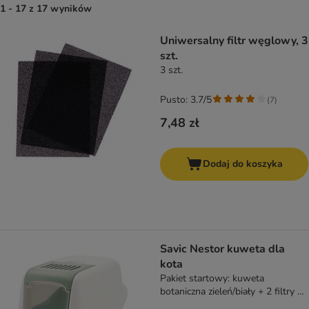
1 - 17 z 17 wyników
product items have been changed
Uniwersalny filtr węglowy, 3
szt.
3 szt.
Pusto: 3.7/5
(
7
)
7,48 zł
Dodaj do koszyka
Savic Nestor kuweta dla
kota
Pakiet startowy: kuweta
botaniczna zieleń/biały + 2 filtry +
12 Bag it up