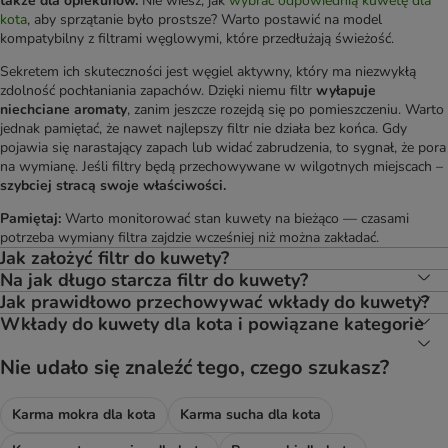
także dla opiekunów.
Nie wiesz, jak
wybrać odpowiednią kuwetę dla
kota
, aby sprzątanie było prostsze? Warto postawić na model
kompatybilny z filtrami węglowymi, które przedłużają świeżość.
Sekretem ich skuteczności jest węgiel aktywny, który ma niezwykłą
zdolność pochłaniania zapachów. Dzięki niemu filtr
wyłapuje
niechciane aromaty
, zanim jeszcze rozejdą się po pomieszczeniu. Warto
jednak pamiętać, że nawet najlepszy filtr nie działa bez końca. Gdy
pojawia się narastający zapach lub widać zabrudzenia, to sygnał, że pora
na wymianę. Jeśli filtry będą przechowywane w wilgotnych miejscach –
szybciej stracą swoje właściwości.
Pamiętaj:
Warto monitorować stan kuwety na bieżąco — czasami
potrzeba wymiany filtra zajdzie wcześniej niż można zakładać.
Jak założyć filtr do kuwety?
Na jak długo starcza filtr do kuwety?
Jak prawidłowo przechowywać wkłady do kuwety?
Wkłady do kuwety dla kota i powiązane kategorie
Nie udało się znaleźć tego, czego szukasz?
Karma mokra dla kota
Karma sucha dla kota