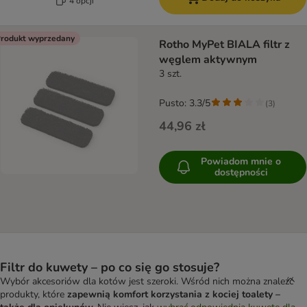
4 opcji
rodukt wyprzedany
Rotho MyPet BIALA filtr z
węglem aktywnym
3 szt.
Pusto: 3.3/5
(
3
)
44,96 zł
Powiadom mnie o
dostępności
Filtr do kuwety – po co się go stosuje?
Wybór akcesoriów dla kotów jest szeroki. Wśród nich można znaleźć
produkty, które
zapewnią komfort korzystania z kociej toalety –