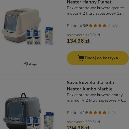
Nestor Happy Planet
Pakiet startowy: kuweta granite
mocca + 2 filtry zapasowe+ 12
Bag It Up
Pusto: 4.3/5
(
45
)
pojedynczo
140,84 zł
134,96 zł
Dodaj do koszyka
4 opcji
Savic kuweta dla kota
Nestor Jumbo Marble
Pakiet startowy: kuweta czarny
marmur + 2 filtry zapasowe + 6
Bag it up
Pusto: 4.1/5
(
9
)
pojedynczo
300,84 zł
294,96 zł