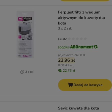
Ferplast filtr z węglem
aktywnym do kuwety dla
kota
3 x 2 szt.
Pusto
pojedynczo
26,88 zł
23,96 zł
8,00 zł / szt.
22,76 zł
2 opcji
Dodaj do koszyka
Savic kuweta dla kota