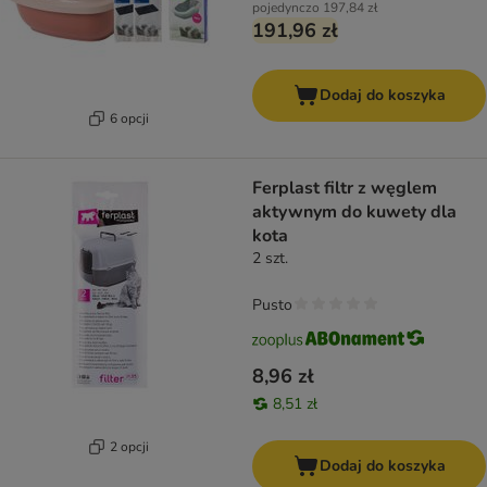
pojedynczo
197,84 zł
191,96 zł
Dodaj do koszyka
6 opcji
Ferplast filtr z węglem
aktywnym do kuwety dla
kota
2 szt.
Pusto
8,96 zł
8,51 zł
2 opcji
Dodaj do koszyka