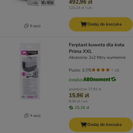
492,96 zł
123,24 zł / szt.
Dodaj do koszyka
6 opcji
Ferplast kuweta dla kota
Prima XXL
Akcesoria: 2x2 filtry wymienne
Pusto: 3.7/5
(
3
)
pojedynczo
17,92 zł
15,96 zł
8,00 zł / szt.
15,16 zł
4 opcji
Dodaj do koszyka