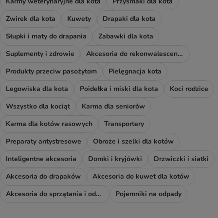
Karmy weterynaryjne dla kota
Przysmaki dla kota
Żwirek dla kota
Kuwety
Drapaki dla kota
Słupki i maty do drapania
Zabawki dla kota
Suplementy i zdrowie
Akcesoria do rekonwalescencji
Produkty przeciw pasożytom
Pielęgnacja kota
Legowiska dla kota
Poidełka i miski dla kota
Koci rodzice
Wszystko dla kociąt
Karma dla seniorów
Karma dla kotów rasowych
Transportery
Preparaty antystresowe
Obroże i szelki dla kotów
Inteligentne akcesoria
Domki i kryjówki
Drzwiczki i siatki
Akcesoria do drapaków
Akcesoria do kuwet dla kotów
Akcesoria do sprzątania i odświeżacze
Pojemniki na odpady