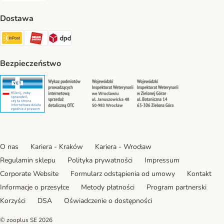
Dostawa
Paczkomat® Shipping Method
ORLEN Paczka Shipping Method
DPD Shipping Method
Bezpieczeństwo
Security
Security
Security
Security
O nas
Kariera - Kraków
Kariera - Wrocław
Regulamin sklepu
Polityka prywatności
Impressum
Corporate Website
Formularz odstąpienia od umowy
Kontakt
Informacje o przesyłce
Metody płatności
Program partnerski
Korzyści
DSA
Oświadczenie o dostępności
© zooplus SE
2026