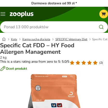
Darmowa dostawa od 99 zł *
Menu
Szukaj
produktów
Koty
Karma sucha dla kota
SPECIFIC Veterinary Diet
Specific Ca
Specific Cat FDD – HY Food
Allergen Management
2 kg
This is a stars rating area from zero to 5: 5.0/5
(
2
)
Oceń produkt