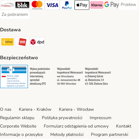
Przelew
Przelew 
Przelewy24 Payment Method
Blik Payment Method
MasterCard Payment Method
Visa Payment Method
PayPal Payment Method
Apple Pay Payment Method
Klarna Payment Method
Google Pay Paym
Za pobraniem
Za pobraniem Payment Method
Dostawa
Paczkomat® Shipping Method
ORLEN Paczka Shipping Method
DPD Shipping Method
Bezpieczeństwo
Security
Security
Security
Security
O nas
Kariera - Kraków
Kariera - Wrocław
Regulamin sklepu
Polityka prywatności
Impressum
Corporate Website
Formularz odstąpienia od umowy
Kontakt
Informacje o przesyłce
Metody płatności
Program partnerski