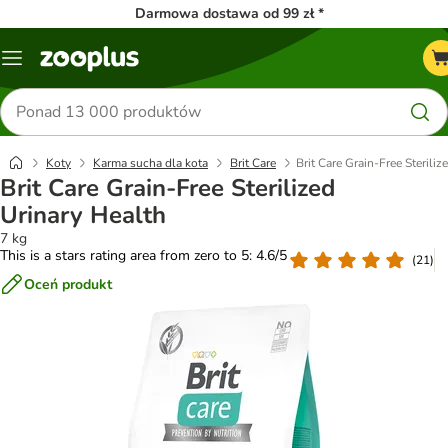
Darmowa dostawa od 99 zł *
Menu
Szukaj
produktów
Koty
Karma sucha dla kota
Brit Care
Brit Care Grain-Free Steriliz
Brit Care Grain-Free Sterilized
Urinary Health
7 kg
This is a stars rating area from zero to 5: 4.6/5
(
21
)
Oceń produkt