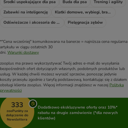
Środki uspokajające dla psa
Buda dla psa
Trening i agility
Zabawki na inteligencję
Klatki domowe, wybiegi, bramki i rampy
Odświeżacze i akcesoria do sprzątania
Pielęgnacja zębów
*"Cena wcześniej" komunikowana na banerze = najniższa cena regularna
artykułu w ciągu ostatnich 30
dni.
Warunki dostawy
zooplus ma prawo wykorzystywać Twój adres e-mail do wysyłania
bezpośrednich ofert dotyczących własnych, podobnych produktów lub
usług. W każdej chwili możesz wyrazić sprzeciw, ponosząc jedynie
koszty przesyłu zgodnie z taryfą podstawową, kontaktując się z działem
obsługi klienta zooplus. Więcej informacji znajdziesz w naszej
Polityka
prywatności
333
Dodatkowo ekskluzywne oferty oraz 10%*
zooPunkty za
rabatu na drugie zamówienie (*dla nowych
dołączenie do
klientów)
Newslettera