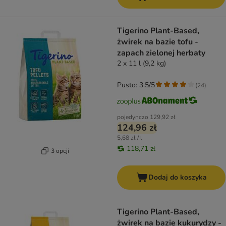
Tigerino Plant-Based,
żwirek na bazie tofu -
zapach zielonej herbaty
2 x 11 l (9,2 kg)
Pusto: 3.5/5
(
24
)
pojedynczo
129,92 zł
124,96 zł
5,68 zł / l
118,71 zł
3 opcji
Dodaj do koszyka
Tigerino Plant-Based,
żwirek na bazie kukurydzy -