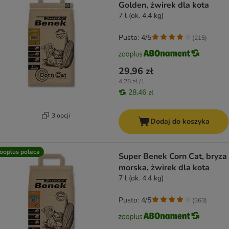
Golden, żwirek dla kota
7 l (ok. 4,4 kg)
Pusto: 4/5
(
215
)
29,96 zł
4,28 zł / l
28,46 zł
3 opcji
Dodaj do koszyka
ooplus poleca
Super Benek Corn Cat, bryza
morska, żwirek dla kota
7 l (ok. 4.4 kg)
Pusto: 4/5
(
363
)