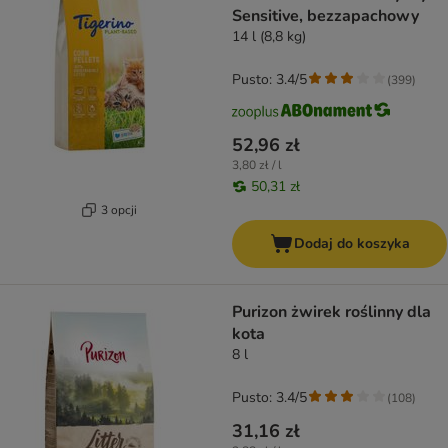
Sensitive, bezzapachowy
14 l (8,8 kg)
Pusto: 3.4/5
(
399
)
52,96 zł
3,80 zł / l
50,31 zł
3 opcji
Dodaj do koszyka
Purizon żwirek roślinny dla
kota
8 l
Pusto: 3.4/5
(
108
)
31,16 zł