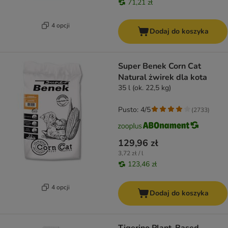
71,21 zł
4 opcji
Dodaj do koszyka
Super Benek Corn Cat
Natural żwirek dla kota
35 l (ok. 22,5 kg)
Pusto: 4/5
(
2733
)
129,96 zł
3,72 zł / l
123,46 zł
4 opcji
Dodaj do koszyka