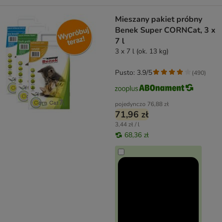
Mieszany pakiet próbny
Benek Super CORNCat, 3 x
7 l
3 x 7 l (ok. 13 kg)
Pusto: 3.9/5
(
490
)
pojedynczo
76,88 zł
71,96 zł
3,44 zł / l
68,36 zł