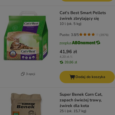
Cat's Best Smart Pellets
żwirek zbrylający się
10 l (ok. 5 kg)
Pusto: 3.8/5
(
3976
)
41,96 zł
4,20 zł / l
39,86 zł
3 opcji
Dodaj do koszyka
Super Benek Corn Cat,
zapach świeżej trawy,
żwirek dla kota
25 l (ok. 15,7 kg)