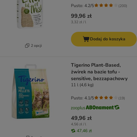
Pusto: 4.2/5
(
200
)
99,96 zł
3,32 zł / l
Dodaj do koszyka
2 opcji
Tigerino Plant-Based,
żwirek na bazie tofu -
sensitive, bezzapachowy
11 l (4,6 kg)
Pusto: 4.1/5
(
19
)
49,96 zł
4,56 zł / l
47,46 zł