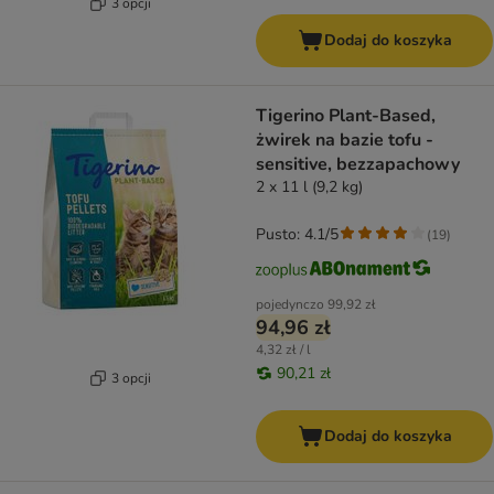
3 opcji
Dodaj do koszyka
Tigerino Plant-Based,
żwirek na bazie tofu -
sensitive, bezzapachowy
2 x 11 l (9,2 kg)
Pusto: 4.1/5
(
19
)
pojedynczo
99,92 zł
94,96 zł
4,32 zł / l
90,21 zł
3 opcji
Dodaj do koszyka