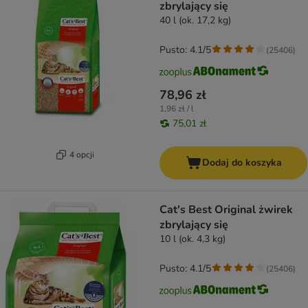
zbrylający się
40 l (ok. 17,2 kg)
Pusto: 4.1/5
(
25406
)
78,96 zł
1,96 zł / l
75,01 zł
4 opcji
Dodaj do koszyka
Cat's Best Original żwirek
zbrylający się
10 l (ok. 4,3 kg)
Pusto: 4.1/5
(
25406
)