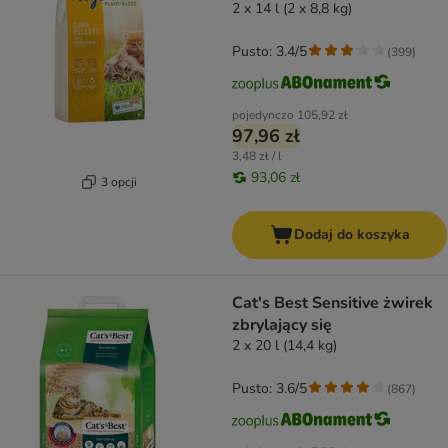
2 x 14 l (2 x 8,8 kg)
Pusto: 3.4/5
(
399
)
pojedynczo
105,92 zł
97,96 zł
3,48 zł / l
93,06 zł
3 opcji
Dodaj do koszyka
Cat's Best Sensitive żwirek
zbrylający się
2 x 20 l (14,4 kg)
Pusto: 3.6/5
(
867
)