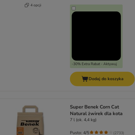
4 opcji
-30% Extra Rabat - Aktywuj
Dodaj do koszyka
Super Benek Corn Cat
Natural żwirek dla kota
7 l (ok. 4,4 kg)
Pusto: 4/5
(
2733
)