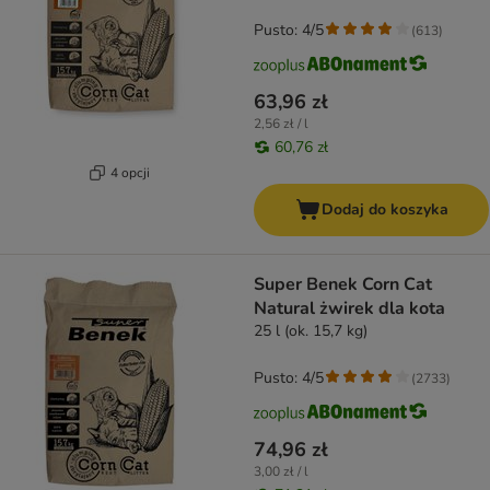
Pusto: 4/5
(
613
)
63,96 zł
2,56 zł / l
60,76 zł
4 opcji
Dodaj do koszyka
Super Benek Corn Cat
Natural żwirek dla kota
25 l (ok. 15,7 kg)
Pusto: 4/5
(
2733
)
74,96 zł
3,00 zł / l