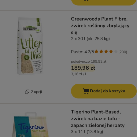
Greenwoods Plant Fibre,
żwirek roślinny zbrylający
się
2 x 30 l (ok. 25,8 kg)
Pusto: 4.2/5
(
200
)
pojedynczo
199,92 zł
189,96 zł
3,16 zł / l
Dodaj do koszyka
2 opcji
Tigerino Plant-Based,
żwirek na bazie tofu -
zapach zielonej herbaty
3 x 11 l (13,8 kg)