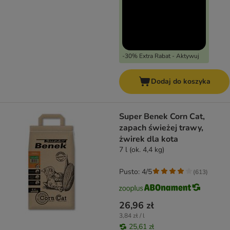
-30% Extra Rabat - Aktywuj
Dodaj do koszyka
Super Benek Corn Cat,
zapach świeżej trawy,
żwirek dla kota
7 l (ok. 4,4 kg)
Pusto: 4/5
(
613
)
26,96 zł
3,84 zł / l
25,61 zł