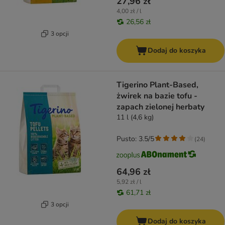
27,96 zł
4,00 zł / l
26,56 zł
3 opcji
Dodaj do koszyka
Tigerino Plant-Based,
żwirek na bazie tofu -
zapach zielonej herbaty
11 l (4,6 kg)
Pusto: 3.5/5
(
24
)
64,96 zł
5,92 zł / l
61,71 zł
3 opcji
Dodaj do koszyka