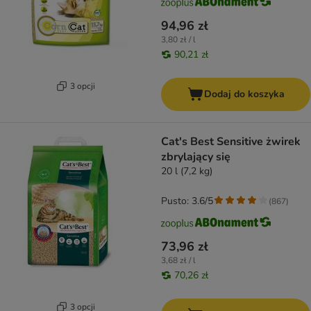
94,96 zł
3,80 zł / l
90,21 zł
3 opcji
Dodaj do koszyka
Cat's Best Sensitive żwirek
zbrylający się
20 l (7,2 kg)
Pusto: 3.6/5
(
867
)
73,96 zł
3,68 zł / l
70,26 zł
3 opcji