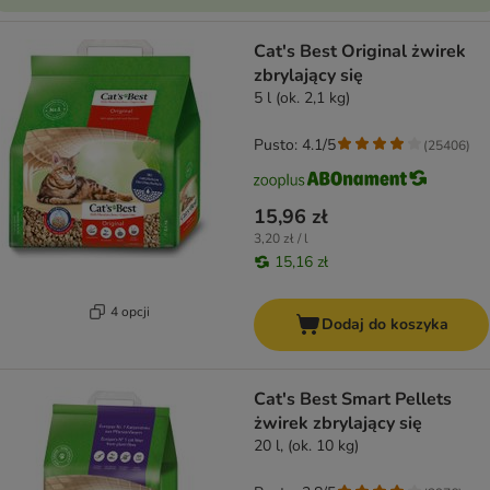
Cat's Best Original żwirek
zbrylający się
5 l (ok. 2,1 kg)
Pusto: 4.1/5
(
25406
)
15,96 zł
3,20 zł / l
15,16 zł
4 opcji
Dodaj do koszyka
Cat's Best Smart Pellets
żwirek zbrylający się
20 l, (ok. 10 kg)