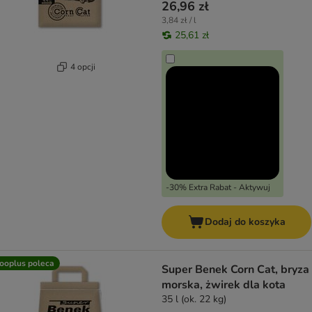
26,96 zł
3,84 zł / l
25,61 zł
4 opcji
-30% Extra Rabat - Aktywuj
Dodaj do koszyka
ooplus poleca
Super Benek Corn Cat, bryza
morska, żwirek dla kota
35 l (ok. 22 kg)