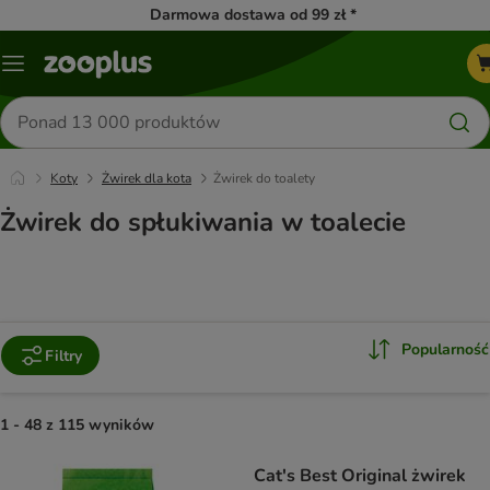
Darmowa dostawa od 99 zł *
Menu
Szukaj
produktów
Koty
Żwirek dla kota
Żwirek do toalety
Żwirek do spłukiwania w toalecie
Popularność
Filtry
1 - 48 z 115 wyników
product items have been changed
Cat's Best Original żwirek