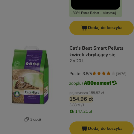
-30% Extra Rabat - Aktywuj
Dodaj do koszyka
Cat's Best Smart Pellets
żwirek zbrylający się
2 x 20 l
Pusto: 3.8/5
(
3976
)
pojedynczo
159,92 zł
154,96 zł
3,88 zł / l
147,21 zł
3 opcji
Dodaj do koszyka