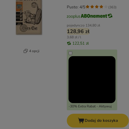
Pusto: 4/5
(
363
)
pojedynczo
134,80 zł
128,96 zł
3,68 zł / l
122,51 zł
4 opcji
-30% Extra Rabat - Aktywuj
Dodaj do koszyka