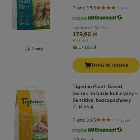
Pusto: 3.5/5
(
24
)
pojedynczo
194,88 zł
179,96 zł
5,44 zł / l
170,96 zł
3 opcji
Dodaj do koszyka
Tigerino Plant-Based,
żwirek na bazie kukurydzy -
Sensitive, bezzapachowy
7 l (4,4 kg)
Pusto: 3.4/5
(
399
)