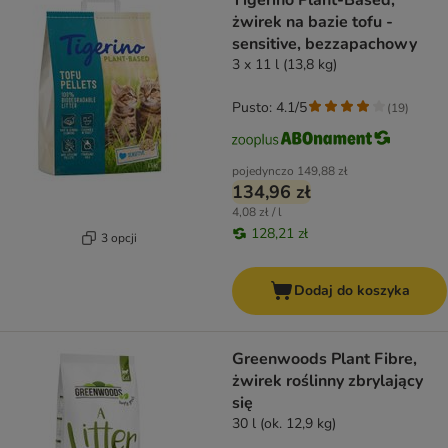
Tigerino Plant-Based,
żwirek na bazie tofu -
sensitive, bezzapachowy
3 x 11 l (13,8 kg)
Pusto: 4.1/5
(
19
)
pojedynczo
149,88 zł
134,96 zł
4,08 zł / l
128,21 zł
3 opcji
Dodaj do koszyka
Greenwoods Plant Fibre,
żwirek roślinny zbrylający
się
30 l (ok. 12,9 kg)