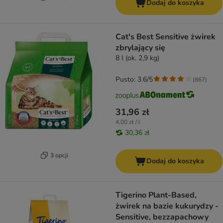
Dodaj do koszyka
Cat's Best Sensitive żwirek
zbrylający się
8 l (ok. 2,9 kg)
Pusto: 3.6/5
(
867
)
31,96 zł
4,00 zł / l
30,36 zł
3 opcji
Dodaj do koszyka
Tigerino Plant-Based,
żwirek na bazie kukurydzy -
Sensitive, bezzapachowy