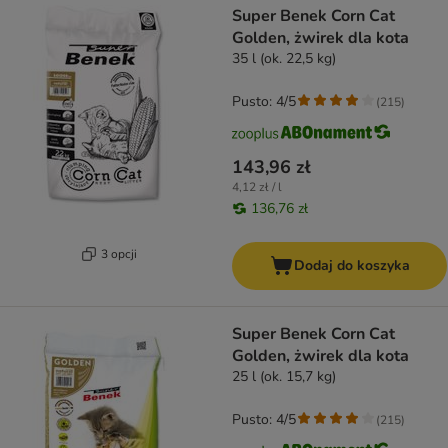
Super Benek Corn Cat
Golden, żwirek dla kota
35 l (ok. 22,5 kg)
Pusto: 4/5
(
215
)
143,96 zł
4,12 zł / l
136,76 zł
3 opcji
Dodaj do koszyka
Super Benek Corn Cat
Golden, żwirek dla kota
25 l (ok. 15,7 kg)
Pusto: 4/5
(
215
)