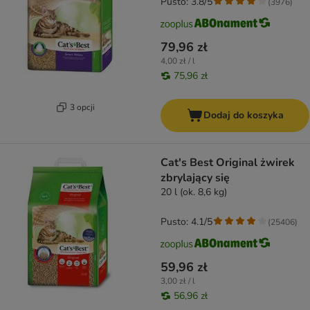
Pusto: 3.8/5
(
3976
)
79,96 zł
4,00 zł / l
75,96 zł
3 opcji
Dodaj do koszyka
Cat's Best Original żwirek
zbrylający się
20 l (ok. 8,6 kg)
Pusto: 4.1/5
(
25406
)
59,96 zł
3,00 zł / l
56,96 zł