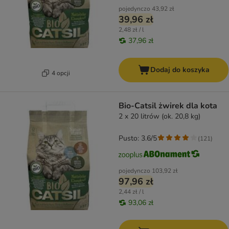
pojedynczo
43,92 zł
39,96 zł
2,48 zł / l
37,96 zł
Dodaj do koszyka
4 opcji
Bio-Catsil żwirek dla kota
2 x 20 litrów (ok. 20,8 kg)
Pusto: 3.6/5
(
121
)
pojedynczo
103,92 zł
97,96 zł
2,44 zł / l
93,06 zł