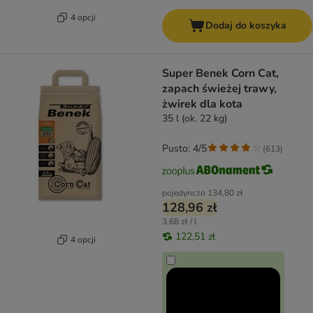
4 opcji
Dodaj do koszyka
Super Benek Corn Cat,
zapach świeżej trawy,
żwirek dla kota
35 l (ok. 22 kg)
Pusto: 4/5
(
613
)
pojedynczo
134,80 zł
128,96 zł
3,68 zł / l
122,51 zł
4 opcji