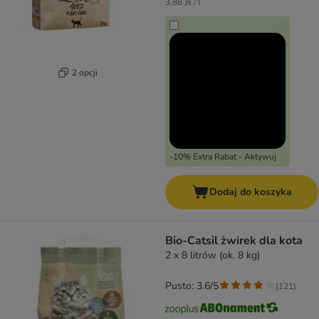
3,88 zł / l
2 opcji
-10% Extra Rabat - Aktywuj
Dodaj do koszyka
Bio-Catsil żwirek dla kota
2 x 8 litrów (ok. 8 kg)
Pusto: 3.6/5
(
121
)