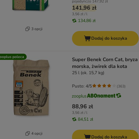
pojedynczo
147,92 zł
141,96 zł
3,56 zł / l
134,86 zł
3 opcji
Dodaj do koszyka
ooplus poleca
Super Benek Corn Cat, bryza
morska, żwirek dla kota
25 l (ok. 15,7 kg)
Pusto: 4/5
(
363
)
88,96 zł
3,56 zł / l
84,51 zł
4 opcji
Dodaj do koszyka