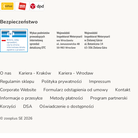
Paczkomat® Shipping Method
ORLEN Paczka Shipping Method
DPD Shipping Method
Bezpieczeństwo
Security
Security
Security
Security
O nas
Kariera - Kraków
Kariera - Wrocław
Regulamin sklepu
Polityka prywatności
Impressum
Corporate Website
Formularz odstąpienia od umowy
Kontakt
Informacje o przesyłce
Metody płatności
Program partnerski
Korzyści
DSA
Oświadczenie o dostępności
© zooplus SE
2026