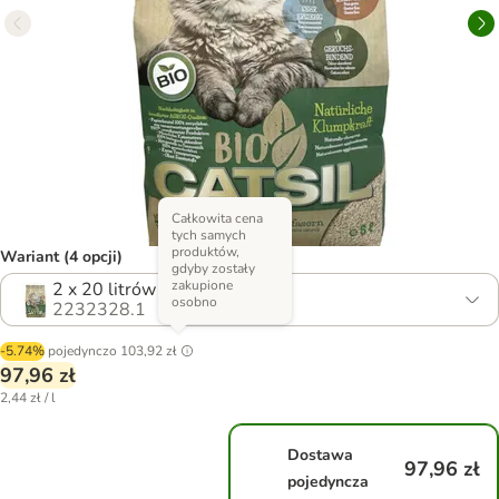
Całkowita cena
tych samych
produktów,
Wariant (4 opcji)
gdyby zostały
zakupione
2 x 20 litrów (ok. 20,8 kg)
osobno
2232328.1
-5.74%
pojedynczo
103,92 zł
97,96 zł
2,44 zł / l
Dostawa
97,96 zł
pojedyncza