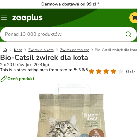
Darmowa dostawa od 99 zł *
Menu
Szukaj
produktów
Koty
Żwirek dla kota
Żwirek do toalety
Bio-Catsil żwirek dla kota
Bio-Catsil żwirek dla kota
2 x 20 litrów (ok. 20,8 kg)
This is a stars rating area from zero to 5: 3.6/5
(
121
)
Oceń produkt