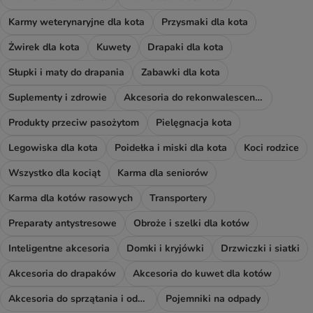
Karmy weterynaryjne dla kota
Przysmaki dla kota
Żwirek dla kota
Kuwety
Drapaki dla kota
Słupki i maty do drapania
Zabawki dla kota
Suplementy i zdrowie
Akcesoria do rekonwalescencji
Produkty przeciw pasożytom
Pielęgnacja kota
Legowiska dla kota
Poidełka i miski dla kota
Koci rodzice
Wszystko dla kociąt
Karma dla seniorów
Karma dla kotów rasowych
Transportery
Preparaty antystresowe
Obroże i szelki dla kotów
Inteligentne akcesoria
Domki i kryjówki
Drzwiczki i siatki
Akcesoria do drapaków
Akcesoria do kuwet dla kotów
Akcesoria do sprzątania i odświeżacze
Pojemniki na odpady