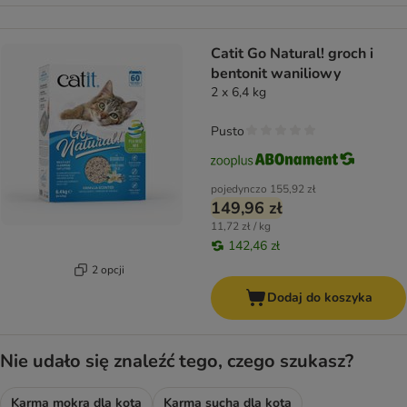
Catit Go Natural! groch i
bentonit waniliowy
2 x 6,4 kg
Pusto
pojedynczo
155,92 zł
149,96 zł
11,72 zł / kg
142,46 zł
2 opcji
Dodaj do koszyka
Nie udało się znaleźć tego, czego szukasz?
Karma mokra dla kota
Karma sucha dla kota