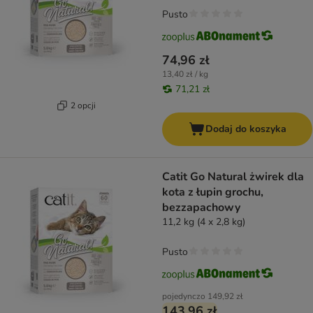
Pusto
74,96 zł
13,40 zł / kg
71,21 zł
2 opcji
Dodaj do koszyka
Catit Go Natural żwirek dla
kota z łupin grochu,
bezzapachowy
11,2 kg (4 x 2,8 kg)
Pusto
pojedynczo
149,92 zł
143,96 zł