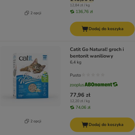
12,84 zł / kg
136,76 zł
2 opcji
Dodaj do koszyka
Catit Go Natural! groch i
bentonit waniliowy
6,4 kg
Pusto
77,96 zł
12,20 zł / kg
74,06 zł
2 opcji
Dodaj do koszyka