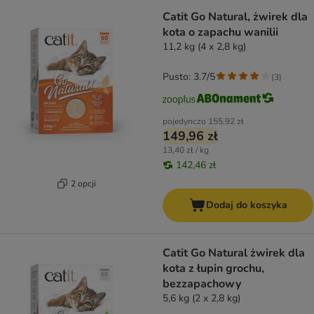
Catit Go Natural, żwirek dla
kota o zapachu wanilii
11,2 kg (4 x 2,8 kg)
Pusto: 3.7/5
(
3
)
pojedynczo
155,92 zł
149,96 zł
13,40 zł / kg
142,46 zł
2 opcji
Dodaj do koszyka
Catit Go Natural żwirek dla
kota z łupin grochu,
bezzapachowy
5,6 kg (2 x 2,8 kg)