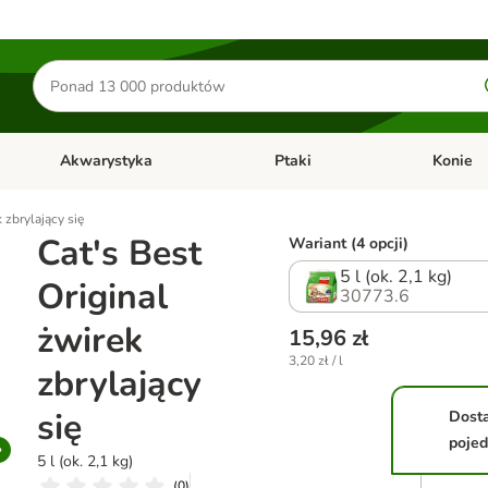
Szukaj
produktów
Akwarystyka
Ptaki
Konie
y
Otwórz menu kategorii: Małe zwierzęta
Otwórz menu kategorii: Akwaryst
Otwórz men
 zbrylający się
Cat's Best
Wariant (4 opcji)
5 l (ok. 2,1 kg)
Original
30773.6
żwirek
15,96 zł
3,20 zł / l
zbrylający
się
Dost
poje
5 l (ok. 2,1 kg)
(
0
)