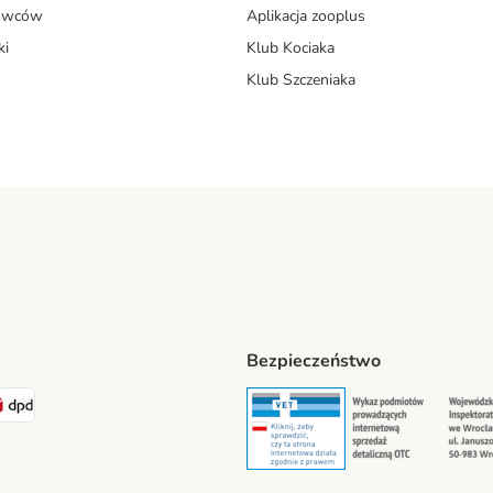
dowców
Aplikacja zooplus
ki
Klub Kociaka
Klub Szczeniaka
Bezpieczeństwo
t® Shipping Method
LEN Paczka Shipping Method
DPD Shipping Method
Security
Securit