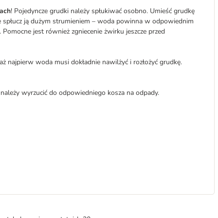
iach
! Pojedyncze grudki należy spłukiwać osobno. Umieść grudkę
pnie spłucz ją dużym strumieniem – woda powinna w odpowiednim
i. Pomocne jest również zgniecenie żwirku jeszcze przed
waż najpierw woda musi dokładnie nawilżyć i rozłożyć grudkę.
k należy wyrzucić do odpowiedniego kosza na odpady.