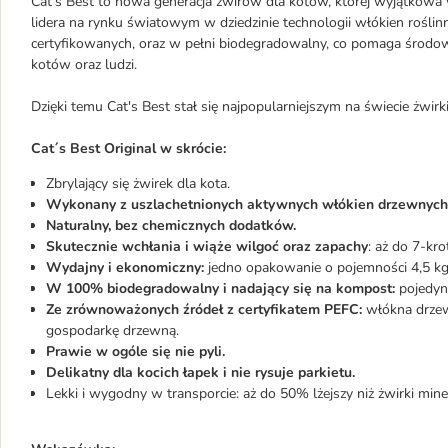
Cat's Best to nowa generacja żwirów dla kotów, której wyjątkow
lidera na rynku światowym w dziedzinie technologii włókien rośl
certyfikowanych, oraz w pełni biodegradowalny, co pomaga środo
kotów oraz ludzi.
Dzięki temu Cat's Best stał się najpopularniejszym na świecie żwir
Cat´s Best Original w skrócie:
Zbrylający się żwirek dla kota.
Wykonany z uszlachetnionych aktywnych włókien drzewnych
Naturalny, bez chemicznych dodatków.
Skutecznie wchłania i wiąże wilgoć oraz zapachy
: aż do 7-kro
Wydajny i ekonomiczny:
jedno opakowanie o pojemności 4,5 kg
W 100% biodegradowalny i nadający się na kompost:
pojedync
Ze zrównoważonych źródeł z certyfikatem PEFC:
włókna drzew
gospodarkę drzewną.
Prawie w ogóle się nie pyli.
Delikatny dla kocich łapek i nie rysuje parkietu.
Lekki i wygodny w transporcie: aż do 50% lżejszy niż żwirki mine