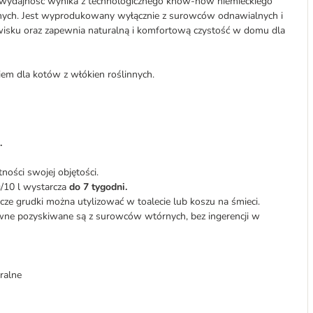
a wydajność wynika z technologicznego know-how niemieckiego
innych. Jest wyprodukowany wyłącznie z surowców odnawialnych i
wisku oraz zapewnia naturalną i komfortową czystość w domu dla
kiem dla kotów z włókien roślinnych.
.
tności swojej objętości.
/10 l wystarcza
do
7 tygodni.
ze grudki można utylizować w toalecie lub koszu na śmieci.
ne pozyskiwane są z surowców wtórnych, bez ingerencji w
ralne