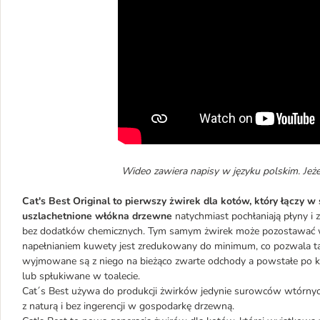
Wideo zawiera napisy w języku polskim. Jeżel
Cat's Best Original to pierwszy żwirek dla kotów, który łączy 
uszlachetnione włókna drzewne
natychmiast pochłaniają płyny i 
bez dodatków chemicznych. Tym samym żwirek może pozostawać
napełnianiem kuwety jest zredukowany do minimum, co pozwala także
wyjmowane są z niego na bieżąco zwarte odchody a powstałe po koc
lub spłukiwane w toalecie.
Cat´s Best używa do produkcji żwirków jedynie surowców wtórny
z naturą i bez ingerencji w gospodarkę drzewną.