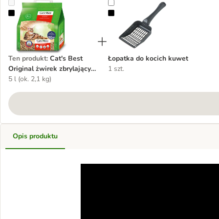
Cat's Best Original żwirek zbrylający się
Łopatka do kocich kuwet
Ten produkt
:
Cat's Best
Łopatka do kocich kuwet
Original żwirek zbrylający
1 szt.
się
5 l (ok. 2,1 kg)
Opis produktu