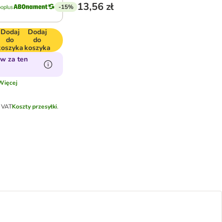
13,56 zł
-15%
Dodaj
Dodaj
do
do
koszyka
koszyka
w za ten
Więcej
k VAT
Koszty przesyłki
.