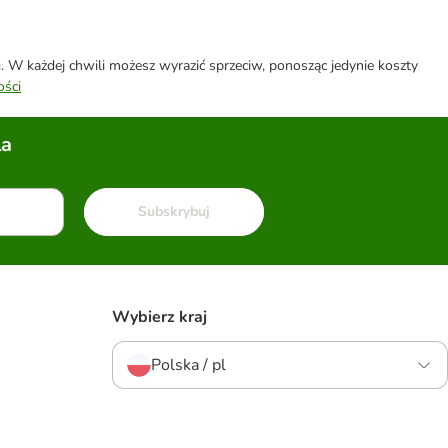
W każdej chwili możesz wyrazić sprzeciw, ponosząc jedynie koszty
ości
la
Subskrybuj
Wybierz kraj
Polska / pl