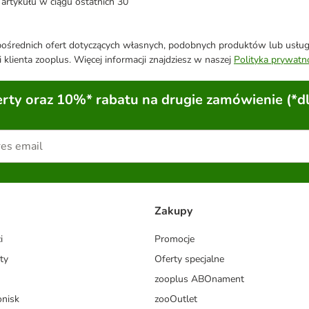
artykułu w ciągu ostatnich 30
średnich ofert dotyczących własnych, podobnych produktów lub usług. 
 klienta zooplus. Więcej informacji znajdziesz w naszej
Polityka prywatn
ty oraz 10%* rabatu na drugie zamówienie (*d
Zakupy
i
Promocje
ty
Oferty specjalne
zooplus ABOnament
onisk
zooOutlet