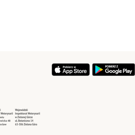
y
Security
Security