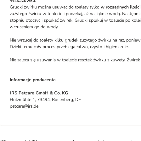
Wskazówka:
Grudki żwirku można usuwać do toalety tylko
w rozsądnych ilośc
zużytego żwirku w toalecie i poczekaj, aż nasiąknie wodą. Nastę
stopniu otoczyć i spłukać żwirek. Grudki spłukuj w toalecie po kole
wrzuceniem go do wody.
Nie wrzucaj do toalety kilku grudek zużytego żwirku na raz, ponie
Dzięki temu cały proces przebiega łatwo, czysto i higienicznie.
Nie zaleca się usuwania w toalecie resztek żwirku z kuwety. Żwire
Informacje producenta
JRS Petcare GmbH & Co. KG
Holzmühle 1, 73494, Rosenberg, DE
petcare@jrs.de