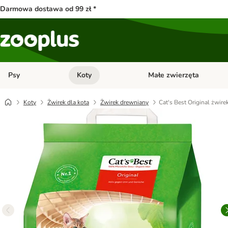
Darmowa dostawa od 99 zł *
Psy
Koty
Małe zwierzęta
Otwórz menu kategorii: Psy
Otwórz menu kategorii: Kot
Koty
Żwirek dla kota
Żwirek drewniany
Cat's Best Original żwirek