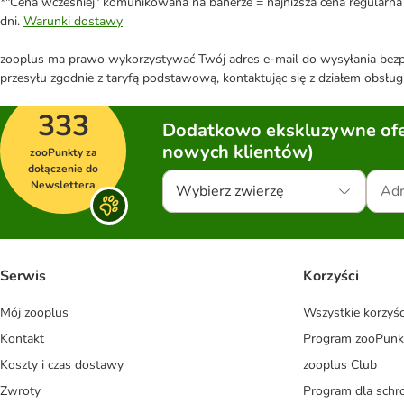
*"Cena wcześniej" komunikowana na banerze = najniższa cena regularna 
dni.
Warunki dostawy
zooplus ma prawo wykorzystywać Twój adres e-mail do wysyłania bezpo
przesyłu zgodnie z taryfą podstawową, kontaktując się z działem obsługi
333
Dodatkowo ekskluzywne ofer
nowych klientów)
zooPunkty za
dołączenie do
Newslettera
Wybierz zwierzę
Serwis
Korzyści
Mój zooplus
Wszystkie korzyśc
Kontakt
Program zooPunk
Koszty i czas dostawy
zooplus Club
Zwroty
Program dla schr