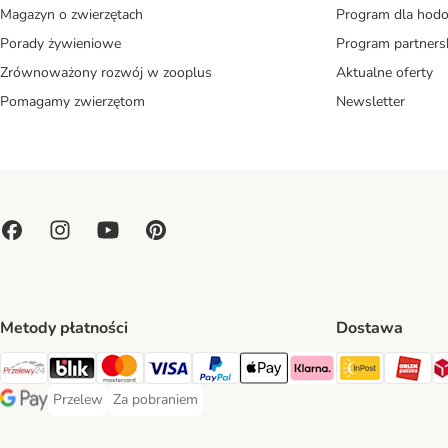
Magazyn o zwierzętach
Program dla ho
Porady żywieniowe
Program partners
Zrównoważony rozwój w zooplus
Aktualne oferty
Pomagamy zwierzętom
Newsletter
Metody płatności
Dostawa
Paczkoma
OR
Przelewy24 Payment Method
Blik Payment Method
MasterCard Payment Method
Visa Payment Method
PayPal Payment Method
Apple Pay Payment Method
Klarna Payment Method
Przelew
Za pobraniem
Przelew Payment Method
Za pobraniem Payment Method
Google Pay Payment Method