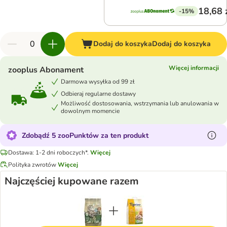
18,68 
-15%
Dodaj do koszyka
Dodaj do koszyka
Więcej informacji
zooplus Abonament
Darmowa wysyłka od 99 zł
Odbieraj regularne dostawy
Możliwość dostosowania, wstrzymania lub anulowania w
dowolnym momencie
Zdobądź 5 zooPunktów za ten produkt
Dostawa: 1-2 dni roboczych*.
Więcej
Polityka zwrotów
Więcej
Najczęściej kupowane razem