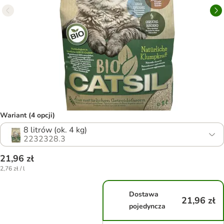
Wariant (4 opcji)
8 litrów (ok. 4 kg)
2232328.3
21,96 zł
2,76 zł / l
Dostawa
21,96 zł
pojedyncza