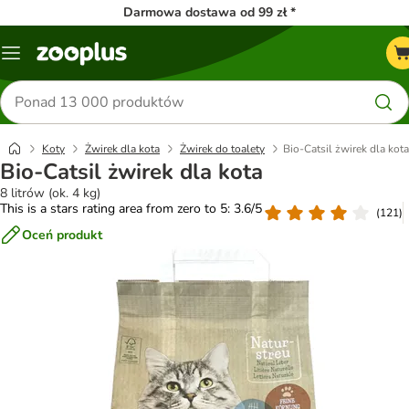
Darmowa dostawa od 99 zł *
Menu
Szukaj
produktów
Koty
Żwirek dla kota
Żwirek do toalety
Bio-Catsil żwirek dla kota
Bio-Catsil żwirek dla kota
8 litrów (ok. 4 kg)
This is a stars rating area from zero to 5: 3.6/5
(
121
)
Oceń produkt