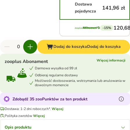
Dostawa
141,96 zł
pojedyncza
120,68
-15%
Dodaj do koszyka
Dodaj do koszyka
Więcej informacji
zooplus Abonament
Darmowa wysyłka od 99 zł
Odbieraj regularne dostawy
Możliwość dostosowania, wstrzymania lub anulowania w
dowolnym momencie
Zdobądź 35 zooPunktów za ten produkt
Dostawa: 1-2 dni roboczych*.
Więcej
Polityka zwrotów
Więcej
Opis produktu