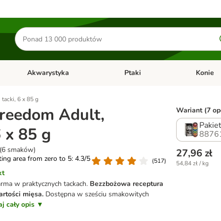
Szukaj
produktów
Akwarystyka
Ptaki
Konie
y
Otwórz menu kategorii: Małe zwierzęta
Otwórz menu kategorii: Akwaryst
Otwórz men
tacki, 6 x 85 g
reedom Adult,
Wariant (7 opc
Pakie
6 x 85 g
8876
 (6 smaków)
27,96 zł
ating area from zero to 5: 4.3/5
(
517
)
54,84 zł / kg
kt
rma w praktycznych tackach.
Bezzbożowa receptura
rtości mięsa.
Dostępna w sześciu smakowitych
aj cały opis ▼