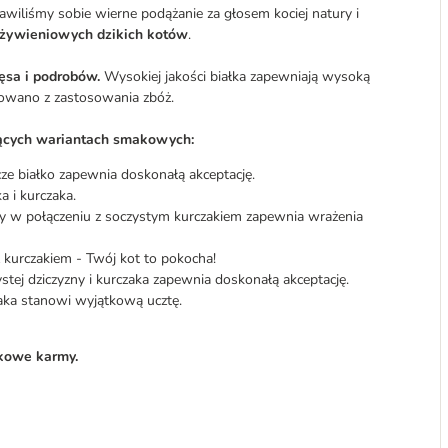
wiliśmy sobie wierne podążanie za głosem kociej natury i
żywieniowych dzikich kotów
.
ęsa i podrobów.
Wysokiej jakości białka zapewniają wysoką
owano z zastosowania zbóż.
jących wariantach smakowych:
cze białko zapewnia doskonałą akceptację.
a i kurczaka.
y w połączeniu z soczystym kurczakiem zapewnia wrażenia
z kurczakiem - Twój kot to pokocha!
stej dziczyzny i kurczaka zapewnia doskonałą akceptację.
rczaka stanowi wyjątkową ucztę.
kowe karmy.