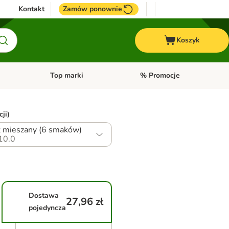
Kontakt
Zamów ponownie
Koszyk
Top marki
% Promocje
yka
u kategorii: Ptaki
Otwórz menu kategorii: Konie
Otwórz menu kategorii: Top m
ji)
t mieszany (6 smaków)
10.0
Dostawa
27,96 zł
pojedyncza