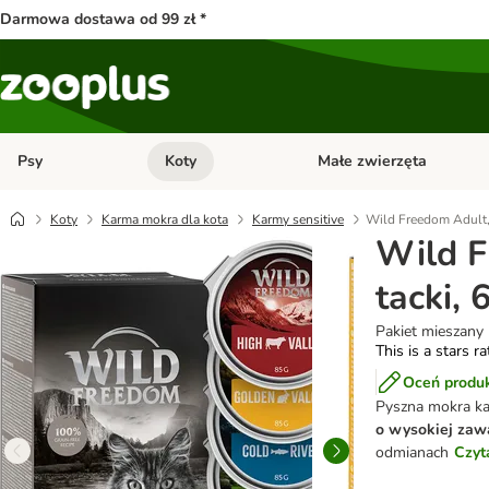
Darmowa dostawa od 99 zł *
Psy
Koty
Małe zwierzęta
Otwórz menu kategorii: Psy
Otwórz menu kategorii: Kot
Koty
Karma mokra dla kota
Karmy sensitive
Wild Freedom Adult, 
Wild F
tacki, 
Pakiet mieszany
This is a stars r
Oceń produ
Pyszna mokra ka
o wysokiej zawa
odmianach
Czyt