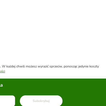
W każdej chwili możesz wyrazić sprzeciw, ponosząc jedynie koszty
ości
la
Subskrybuj