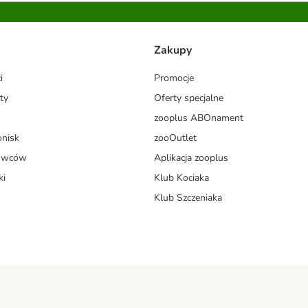
Zakupy
i
Promocje
ty
Oferty specjalne
zooplus ABOnament
onisk
zooOutlet
dowców
Aplikacja zooplus
ki
Klub Kociaka
Klub Szczeniaka