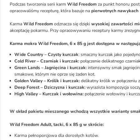
Podczas tworzenia serii karm
Wild Freedom
za punkt honoru posta
opracowaliśmy recepturę, która bazuje na
pierwotnych nawykach 
Karma
Wild Freedom
odznacza się dzięki
wysokiej zawartości mi
akceptację pokarmu. Przy opracowywaniu receptury karmy zrezygn
Karma mokra Wild Freedom, 6 x 85 g jest dostępna w następu
Wide Country – Czysty kurczak
: smaczny kurczak jako pojedyn
Cold River – Czarniak i kurczak:
połączenie delikatnego czarniak
Green Lands – Jagnięcina i kurczak:
intensywny smak jagnięcin
smakowe, którym nie oprze się żaden kot.
Golden Valley – Królik i kurczak:
delikatny królik w połączeniu 
Deep Forest – Dziczyzna i kurczak:
wyrazista kompozycja soczy
High Valley – Kurczak i wołowina:
​​p​​​ołączenie wołowiny i ku
W skład pakietu mieszanego wchodzą wszystkie warianty sma
Wild Freedom Adult, tacki, 6 x 85 g w skrócie:
Karma pełnoporcjowa dla dorosłych kotów.