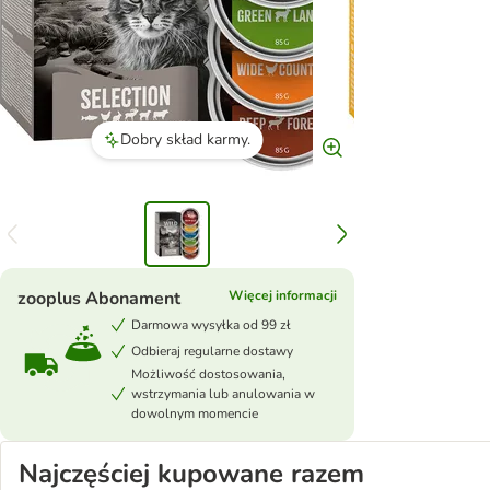
Dobry skład karmy.
zooplus Abonament
Więcej informacji
Darmowa wysyłka od 99 zł
Odbieraj regularne dostawy
Możliwość dostosowania,
wstrzymania lub anulowania w
dowolnym momencie
Najczęściej kupowane razem