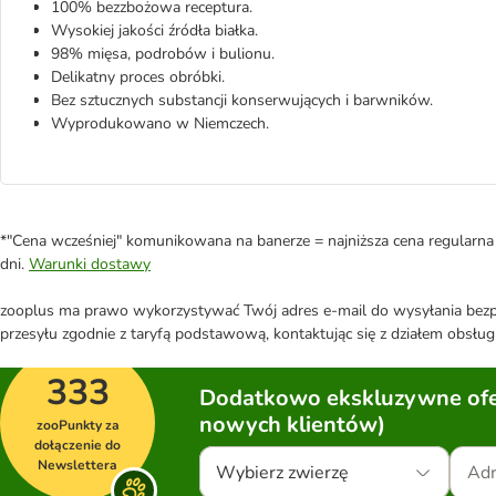
100% bezzbożowa receptura.
Wysokiej jakości źródła białka.
98% mięsa, podrobów i bulionu.
Delikatny proces obróbki.
Bez sztucznych substancji konserwujących i barwników.
Wyprodukowano w Niemczech.
*"Cena wcześniej" komunikowana na banerze = najniższa cena regularna 
dni.
Warunki dostawy
zooplus ma prawo wykorzystywać Twój adres e-mail do wysyłania bezpo
przesyłu zgodnie z taryfą podstawową, kontaktując się z działem obsługi
333
Dodatkowo ekskluzywne ofer
nowych klientów)
zooPunkty za
dołączenie do
Newslettera
Wybierz zwierzę