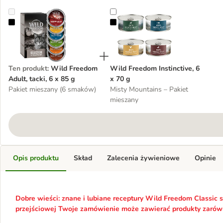
Wild Freedom Adult, tacki, 6 x 85 g
Wild Freedom Instinctive, 6 x 70 g
Ten produkt
:
Wild Freedom
Wild Freedom Instinctive, 6
Adult, tacki, 6 x 85 g
x 70 g
Pakiet mieszany (6 smaków)
Misty Mountains – Pakiet
mieszany
Opis produktu
Skład
Zalecenia żywieniowe
Opinie
Dobre wieści: znane i lubiane receptury Wild Freedom Classic s
przejściowej Twoje zamówienie może zawierać produkty zarówno 