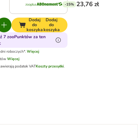
23,76 zł
-15%
Dodaj
Dodaj
do
do
koszyka
koszyka
ź 7 zooPunktów za ten
t
dni roboczych*.
Więcej
otów
Więcej
zawierają podatek VAT
Koszty przesyłki
.