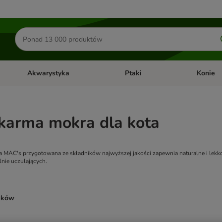
Szukaj
produktów
Akwarystyka
Ptaki
Konie
y
Otwórz menu kategorii: Małe zwierzęta
Otwórz menu kategorii: Akwaryst
Otwórz men
karma mokra dla kota
a MAC's przygotowana ze składników najwyższej jakości zapewnia naturalne i lekko
nie uczulających.
ników
ve been changed