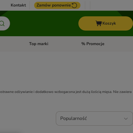
Kontakt
Zamów ponownie
Koszyk
Top marki
% Promocje
yka
u kategorii: Ptaki
Otwórz menu kategorii: Konie
Otwórz menu kategorii: Top m
strawne odżywianie i dodatkowo wzbogacona jest dużą ilością mięsa. Nie zawiera 
Popularność