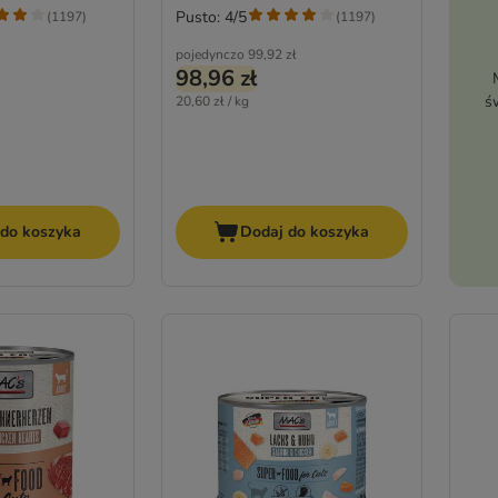
Pusto: 4/5
(
1197
)
(
1197
)
pojedynczo
99,92 zł
98,96 zł
ś
20,60 zł / kg
 do koszyka
Dodaj do koszyka