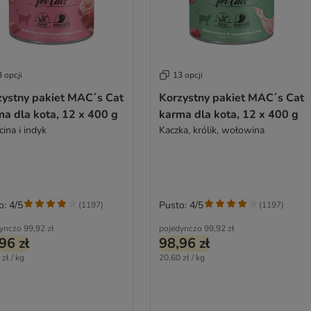
 opcji
13 opcji
zystny pakiet MAC´s Cat
Korzystny pakiet MAC´s Cat
a dla kota, 12 x 400 g
karma dla kota, 12 x 400 g
cina i indyk
Kaczka, królik, wołowina
o: 4/5
Pusto: 4/5
(
1197
)
(
1197
)
ynczo
99,92 zł
pojedynczo
99,92 zł
96 zł
98,96 zł
zł / kg
20,60 zł / kg