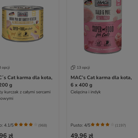
 opcji
13 opcji
´s Cat karma dla kota,
MAC’s Cat karma dla kota,
 200 g
6 x 400 g
ty kurczak z całymi sercami
Cielęcina i indyk
iowymi
o: 4.1/5
Pusto: 4/5
(
968
)
(
1197
)
96 zł
49,96 zł