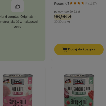
Pusto: 4/5
(
1197
)
pojedynczo
99,92 zł
96,96 zł
Marki zooplus Originals –
wietna jakość w najlepszej
20,20 zł / kg
cenie
Dodaj do koszyka