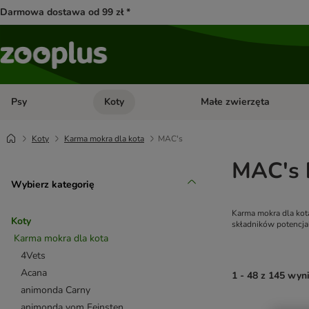
Darmowa dostawa od 99 zł *
Psy
Koty
Małe zwierzęta
Otwórz menu kategorii: Psy
Otwórz menu kategorii: Kot
Koty
Karma mokra dla kota
MAC's
MAC's 
Wybierz kategorię
Karma mokra dla kot
Koty
składników potencjal
Karma mokra dla kota
4Vets
Acana
1 - 48 z 145 wy
animonda Carny
animonda vom Feinsten
product items ha