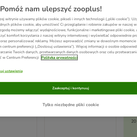
Pomóż nam ulepszyć zooplus!
ej witrynie używamy plików cookie, pikseli i innych technologii („pliki cookie”). 
dnych plików cookie, aby umożliwić Ci przeglądanie i robienie zakupów w naszej wi
zgodą możemy włączyć wydajnościowe, funkcjonalne i marketingowe pliki cookie, 
zyć komfort korzystania z naszej witryny internetowej i wyświetlać odpowiednie pro
 oraz personalizować reklamy. Możesz wprowadzić zmiany w dowolnym momencie
 centrum preferencji („Dostosuj ustawienia”). Więcej informacji o osobie odpowiedz
arzanie Twoich danych, przetwarzanych danych osobowych oraz celu przetwarzan
ć w Centrum Preferencji
Polityka prywatności
Ak
uj ustawienia
pi
13 opcji
Zaakceptuj i kontynuuj
rma dla kota,
Korzystny pakiet MAC´s Cat
karma dla kota, 12 x 400 g
Tylko niezbędne pliki cookie
Kaczka, indyk, kurczak
20