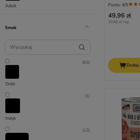
Pusto: 4/5
Adult
Concept for Life
49,96 zł
Concept for Life Veterinary Diet
20,80 zł / kg
Cosma
Smak
Cosma Nature
Crave
Wyszukaj
Disugual
Dogs'n Tiger
Dolina Noteci
(
83
)
Dodaj
Encore
Eukanuba
Drób
Felix
Feringa
(
1
)
Fitmin
Forza10
Gourmet Gold
Indyk
GRAU
(
12
)
GranataPet