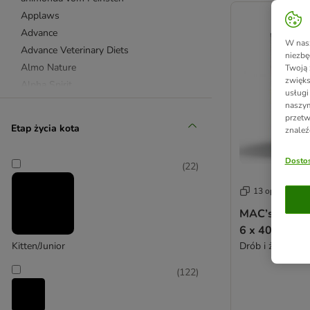
Applaws
Advance
W nasz
Advance Veterinary Diets
niezbę
Almo Nature
Twoją 
zwięks
Alpha Spirit
usługi
animonda Integra
naszym
przetw
animonda Rafiné
Etap życia kota
znaleź
beaphar - Special Diet
Best Nature
Dostos
(
22
)
Bozita
Brekkies
13 opcji
Brit
MAC’s Cat ka
Butcher's
6 x 400 g
Carnilove
Drób i żurawina
Kitten/Junior
Catessy
(
122
)
Catit
Cat´s Love
catz finefood