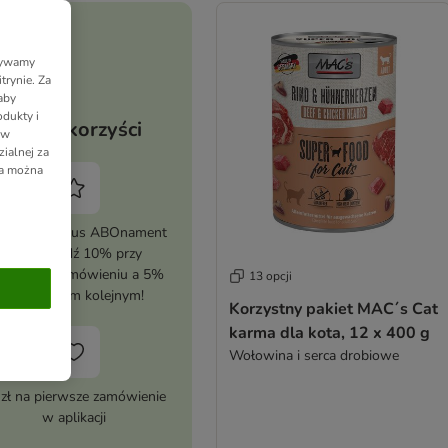
Używamy
trynie. Za
aby
dukty i
Twoje korzyści
 w
ialnej za
ia można
tywuj zooplus ABOnament
i zaoszczędź 10% przy
erwszym zamówieniu a 5%
13 opcji
przy każdym kolejnym!
Korzystny pakiet MAC´s Cat
karma dla kota, 12 x 400 g
Wołowina i serca drobiowe
 zł na pierwsze zamówienie
w aplikacji