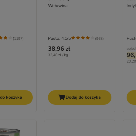
Wołowina
Indy
Pusto: 4.1/5
Pust
(
1197
)
(
968
)
38,96 zł
pojed
96,
32,48 zł / kg
20,20 
 do koszyka
Dodaj do koszyka