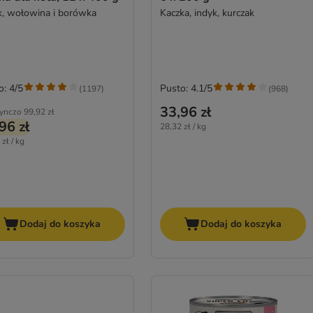
k, wołowina i borówka
Kaczka, indyk, kurczak
o: 4/5
Pusto: 4.1/5
(
1197
)
(
968
)
33,96 zł
ynczo
99,92 zł
96 zł
28,32 zł / kg
zł / kg
Dodaj do koszyka
Dodaj do koszyka