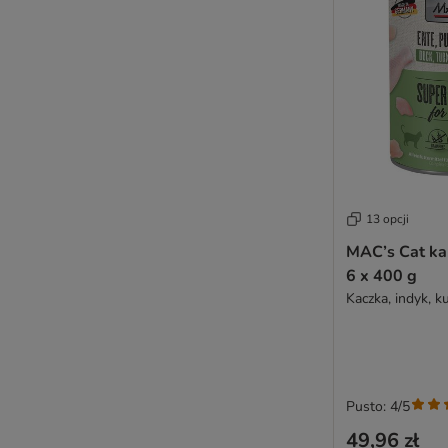
SPECIFIC Veterinary Diet
STRAYZ
Terra Felis
Thrive Complete
Tigeria
Ultima
Venandi Animal
Virbac
Vitakraft Poesie
13 opcji
Wellness Core
MAC’s Cat ka
Wiejska Zagroda
6 x 400 g
Wild Freedom
Kaczka, indyk, k
Whiskas
WOW Cat
Yarrah Bio
zooplus Bio
Pusto: 4/5
ZiwiPeak
Karmy bezzbożowe
49,96 zł