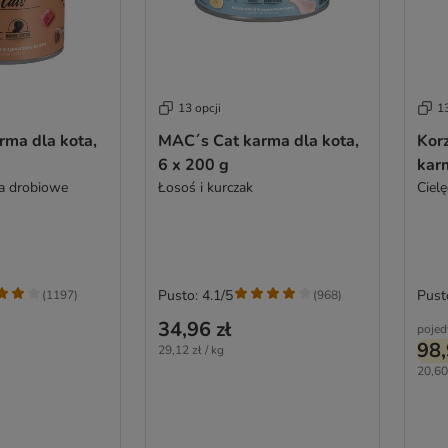
13 opcji
13
rma dla kota,
MAC´s Cat karma dla kota,
Kor
6 x 200 g
karm
a drobiowe
Łosoś i kurczak
Cielę
Pusto: 4.1/5
Pust
(
1197
)
(
968
)
34,96 zł
pojed
98,
29,12 zł / kg
20,60 