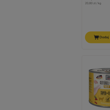
Karmy diabetic
20,80 zł / kg
Karmy gastrointestinal
Karmy hipoalergiczne
Karmy o wysokiej zawartości mięsa
Karmy urinary
Karmy sensitive
Dodaj
Karmy bez kurczaka
Karmy z kurczakiem
Karmy z tuńczykiem
Karmy rybne