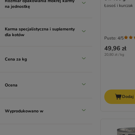
Rozmiar opakowania mokrej karmy
Pure Nature
Łosoś i kurczak
na jednostkę
PURINA Cat Chow
PURINA ONE
PURINA PRO PLAN Veterinary Diets
Karma specjalistyczna i suplementy
RAFI
dla kotów
Pusto: 4/5
Rosie's Farm
Royal Canin
49,96 zł
Royal Canin Breed
20,80 zł / kg
Cena za kg
Royal Canin Veterinary
Sanabelle
Schesir
Schmusy
Ocena
Sheba
Dodaj
ShinyCat (Gimpet)
Smilla
Wyprodukowano w
Smilla Veterinary Diet
Smølke
Super Benek