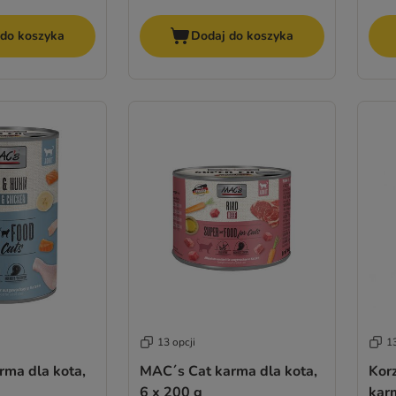
 do koszyka
Dodaj do koszyka
13 opcji
13
rma dla kota,
MAC´s Cat karma dla kota,
Kor
6 x 200 g
karm