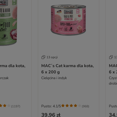
13 opcji
13
rma dla kota,
MAC´s Cat karma dla kota,
MAC
6 x 200 g
6 x
urczak
Cielęcina i indyk
Czys
drob
Pusto: 4.1/5
Pust
(
1197
)
(
968
)
39,96 zł
34,