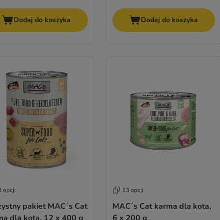
Dodaj do koszyka
Dodaj do koszyka
 opcji
13 opcji
zystny pakiet MAC´s Cat
MAC´s Cat karma dla kota,
a dla kota, 12 x 400 g
6 x 200 g