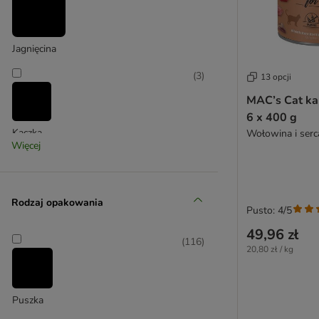
Green Petfood
Greenwoods
Happy Cat
Jagnięcina
Hardys LOVE AFFAIR
Herrmann's
(
3
)
13 opcji
Hill's Science Plan
MAC’s Cat ka
Hill's Prescription Diet Feline
6 x 400 g
IAMS
Kaczka
Wołowina i serc
James Wellbeloved
Więcej
(
1
)
Josera
JosiCat
Kattovit Special Diet
Rodzaj opakowania
Pusto: 4/5
Kitekat
Konina
49,96 zł
Kitty Cat
(
116
)
(
3
)
20,80 zł / kg
Leonardo
LifeCat
Life Pet Care
Puszka
Lily's Kitchen
Krewetka