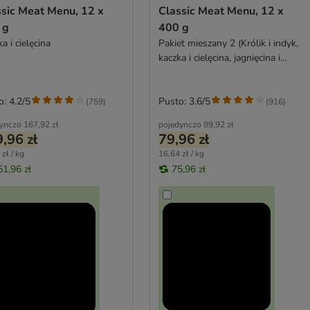
ssic Meat Menu, 12 x
Classic Meat Menu, 12 x
 g
400 g
a i cielęcina
Pakiet mieszany 2 (Królik i indyk,
kaczka i cielęcina, jagnięcina i
wołowina)
o: 4.2/5
Pusto: 3.6/5
(
759
)
(
916
)
ynczo
167,92 zł
pojedynczo
89,92 zł
,96 zł
79,96 zł
zł / kg
16,64 zł / kg
51,96 zł
75,96 zł