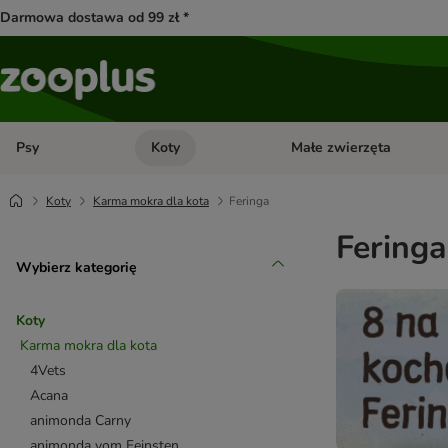
Darmowa dostawa od 99 zł *
Psy
Koty
Małe zwierzęta
Otwórz menu kategorii: Psy
Otwórz menu kategorii: Kot
Koty
Karma mokra dla kota
Feringa
Feringa
Wybierz kategorię
Koty
Karma mokra dla kota
4Vets
Acana
animonda Carny
animonda vom Feinsten