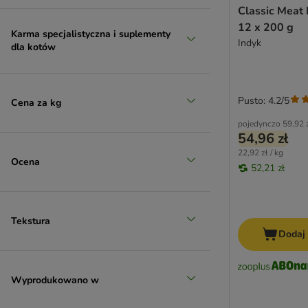
SPECIFIC Veterinary Diet
Classic Meat 
STRAYZ
12 x 200 g
Karma specjalistyczna i suplementy
Terra Felis
Indyk
dla kotów
Thrive Complete
Tigeria
Ultima
Pusto: 4.2/5
Cena za kg
Venandi Animal
pojedynczo
59,92 
Virbac
54,96 zł
Vitakraft Poesie
22,92 zł / kg
Wellness Core
Ocena
52,21 zł
Wiejska Zagroda
Wild Freedom
Whiskas
Tekstura
WOW Cat
Dodaj
Yarrah Bio
zooplus Bio
Wyprodukowano w
ZiwiPeak
Karmy bezzbożowe