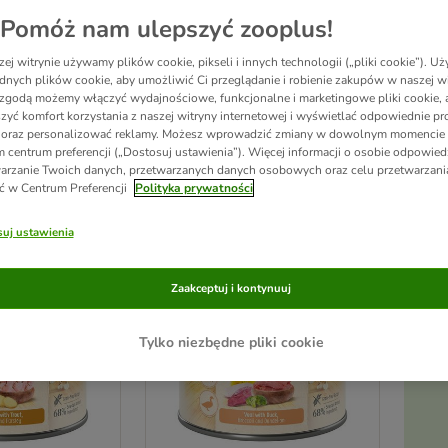
Pomóż nam ulepszyć zooplus!
oją 
bezzbożową
, dostosowaną do gatunku karmą. Wszystkie receptury są tworzon
ej witrynie używamy plików cookie, pikseli i innych technologii („pliki cookie”). 
bór
 lokalnych składników
 umożliwia tworzenie kreatywnych kompozycji i 
różnoro
dnych plików cookie, aby umożliwić Ci przeglądanie i robienie zakupów w naszej wi
ystko, co znajduje się w środku, opisane jest na etykiecie.
„* Źródło: 24-2572/2 Test
zgodą możemy włączyć wydajnościowe, funkcjonalne i marketingowe pliki cookie, 
sic Mięso Drobiowe z Marchewką i Mniszkiem Lekarskim, 200g.”
zyć komfort korzystania z naszej witryny internetowej i wyświetlać odpowiednie pro
 oraz personalizować reklamy. Możesz wprowadzić zmiany w dowolnym momencie
 centrum preferencji („Dostosuj ustawienia”). Więcej informacji o osobie odpowiedz
arzanie Twoich danych, przetwarzanych danych osobowych oraz celu przetwarzan
ników
ć w Centrum Preferencji
Polityka prywatności
ve been changed
uj ustawienia
Zaakceptuj i kontynuuj
Tylko niezbędne pliki cookie