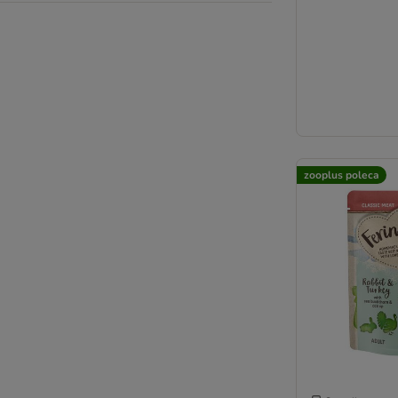
Karmy diabetic
Karmy gastrointestinal
Karmy hipoalergiczne
Karmy o wysokiej zawartości mięsa
Karmy urinary
Karmy sensitive
Karmy bez kurczaka
Karmy z kurczakiem
zooplus poleca
Karmy z tuńczykiem
Karmy rybne