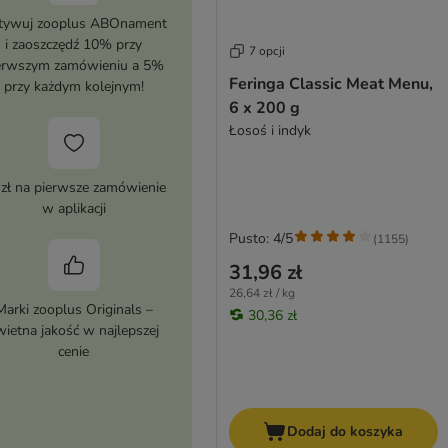
tywuj zooplus ABOnament
i zaoszczędź 10% przy
7 opcji
erwszym zamówieniu a 5%
Feringa Classic Meat Menu,
przy każdym kolejnym!
6 x 200 g
Łosoś i indyk
 zł na pierwsze zamówienie
w aplikacji
Pusto: 4/5
(
1155
)
31,96 zł
26,64 zł / kg
Marki zooplus Originals –
30,36 zł
wietna jakość w najlepszej
cenie
Dodaj do koszyka