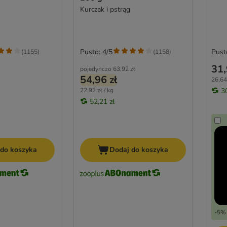
Kurczak i pstrąg
Pusto: 4/5
Pust
(
1155
)
(
1158
)
31,
pojedynczo
63,92 zł
54,96 zł
26,64 
22,92 zł / kg
3
52,21 zł
 do koszyka
Dodaj do koszyka
-5% 