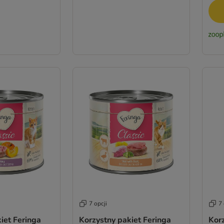
7 opcji
7 
iet Feringa
Korzystny pakiet Feringa
Korz