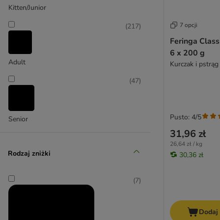
Kitten/Junior
Concept for Life
Concept for Life Veterinary Diet
7 opcji
(
217
)
Cosma
Feringa Class
Cosma Nature
6 x 200 g
Crave
Adult
Kurczak i pstrąg
Disugual
(
47
)
Dogs'n Tiger
Dolina Noteci
Encore
Pusto: 4/5
Senior
Eukanuba
31,96 zł
Felix
26,64 zł / kg
Feringa
Rodzaj zniżki
30,36 zł
Fitmin
Forza10
(
7
)
Gourmet Gold
GRAU
GranataPet
Dodaj