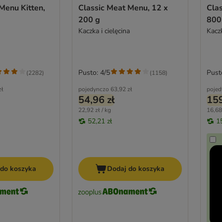
Menu Kitten,
Classic Meat Menu, 12 x
Cla
200 g
800
Kaczka i cielęcina
Kaczk
Pusto: 4/5
Pust
(
2282
)
(
1158
)
zł
pojedynczo
63,92 zł
pojed
54,96 zł
159
22,92 zł / kg
16,68 
52,21 zł
1
 do koszyka
Dodaj do koszyka