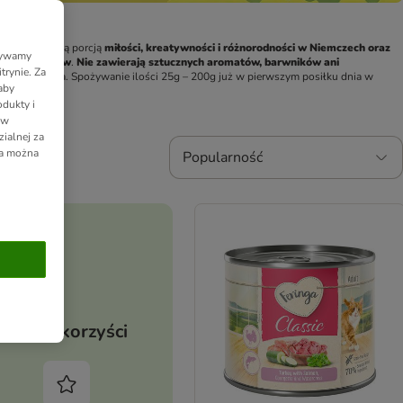
e z dodatkową porcją 
miłości, kreatywności i różnorodności w Niemczech oraz 
Używamy
dnych smaków
. 
Nie zawierają sztucznych aromatów, barwników ani 
trynie. Za
 dawki Feringa. Spożywanie ilości 25g – 200g już w pierwszym posiłku dnia w 
aby
dukty i
 w
ialnej za
ia można
Popularność
Twoje korzyści