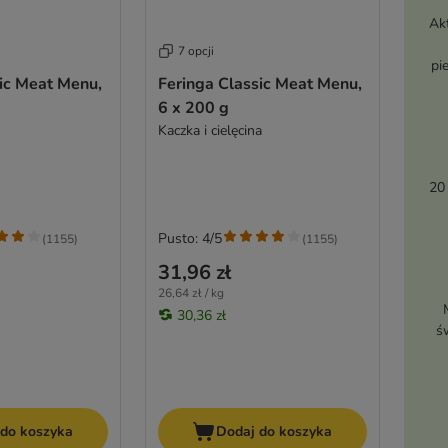
Ak
7 opcji
pi
ic Meat Menu,
Feringa Classic Meat Menu,
6 x 200 g
Kaczka i cielęcina
20
Pusto: 4/5
(
1155
)
(
1155
)
31,96 zł
26,64 zł / kg
30,36 zł
ś
 do koszyka
Dodaj do koszyka