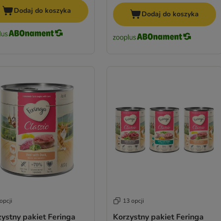
Dodaj do koszyka
Dodaj do koszyka
opcji
13 opcji
ystny pakiet Feringa
Korzystny pakiet Feringa