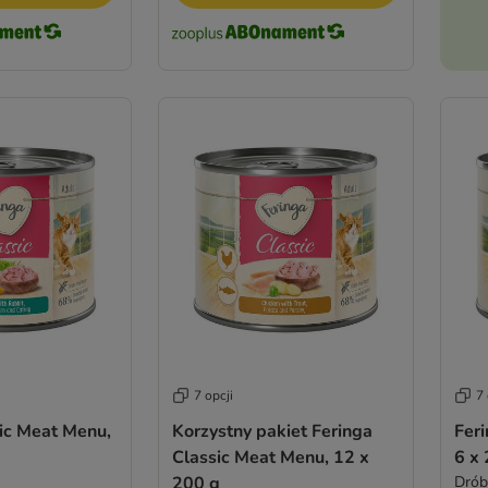
7 opcji
7 
ic Meat Menu,
Korzystny pakiet Feringa
Fer
Classic Meat Menu, 12 x
6 x
200 g
Drób