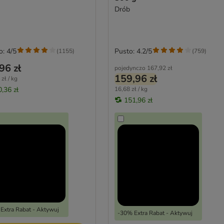
Drób
o: 4/5
Pusto: 4.2/5
(
1155
)
(
759
)
96 zł
pojedynczo
167,92 zł
159,96 zł
zł / kg
0,36 zł
16,68 zł / kg
151,96 zł
Extra Rabat - Aktywuj
-30% Extra Rabat - Aktywuj