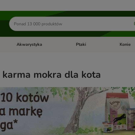
Szukaj
produktów
Akwarystyka
Ptaki
Konie
y
Otwórz menu kategorii: Małe zwierzęta
Otwórz menu kategorii: Akwaryst
Otwórz men
 karma mokra dla kota