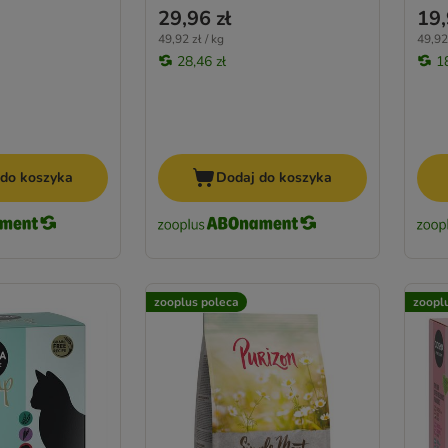
29,96 zł
19,
49,92 zł / kg
49,92 
28,46 zł
1
 do koszyka
Dodaj do koszyka
zooplus poleca
zoopl