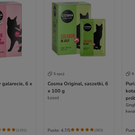
5 opcji
9 
galarecie, 6 x
Cosma Original, saszetki, 6
Pur
x 100 g
kot
Łosoś
pró
Sing
kwia
Pusto: 4.7/5
Pust
(
1191
)
(
383
)