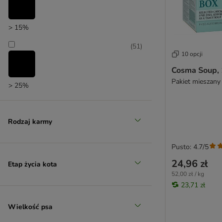
> 15%
(
51
)
10 opcji
Cosma Soup, 
Pakiet mieszany 
> 25%
(
24
)
Rodzaj karmy
> 35%
Pusto: 4.7/5
24,96 zł
(
20
)
Etap życia kota
52,00 zł / kg
23,71 zł
> 50%
Wielkość psa