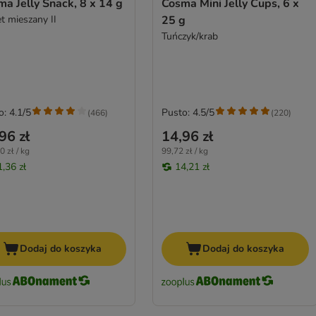
a Jelly Snack, 8 x 14 g
Cosma Mini Jelly Cups, 6 x
t mieszany II
25 g
Tuńczyk/krab
o: 4.1/5
Pusto: 4.5/5
(
466
)
(
220
)
96 zł
14,96 zł
0 zł / kg
99,72 zł / kg
1,36 zł
14,21 zł
Dodaj do koszyka
Dodaj do koszyka