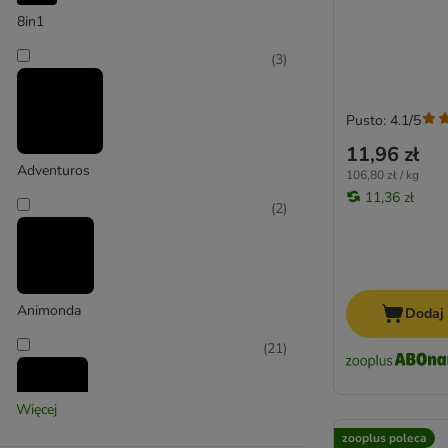
8in1
(
3
)
Pusto: 4.1/5
11,96 zł
Adventuros
106,80 zł / kg
11,36 zł
(
2
)
Animonda
Dodaj
(
21
)
Więcej
zooplus poleca
Aumüller