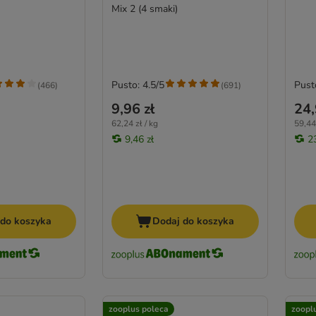
Mix 2 (4 smaki)
Pusto: 4.5/5
Pust
(
466
)
(
691
)
9,96 zł
24,
62,24 zł / kg
59,44 
9,46 zł
2
 do koszyka
Dodaj do koszyka
zooplus poleca
zoopl