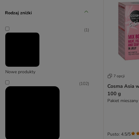
(
9
)
Rodzaj zniżki
(
1
)
beaphar
(
1
)
Nowe produkty
7 opcji
beeztees
(
102
)
Cosma Asia w 
100 g
Pakiet mieszany
Pusto: 4.5/5