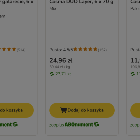
galarecie, 6 x
Cosma DUO Layer, 6 x 70 g
Cosm
Mix
Pakie
iem
Pusto: 4.5/5
Pust
(
514
)
(
152
)
24,96 zł
11,
59,44 zł / kg
106,8
23,71 zł
1
 do koszyka
Dodaj do koszyka