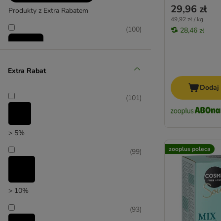
29,96 zł
Produkty z Extra Rabatem
49,92 zł / kg
(
100
)
28,46 zł
Extra Rabat
Promocje
Dodaj
(
215
)
(
101
)
> 5%
zooplus poleca
(
99
)
zooplus poleca
> 10%
(
93
)