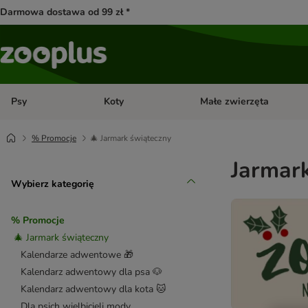
Darmowa dostawa od 99 zł *
Psy
Koty
Małe zwierzęta
Otwórz menu kategorii: Psy
Otwórz menu kategorii: Kot
% Promocje
🎄 Jarmark świąteczny
Jarmark
Wybierz kategorię
% Promocje
🎄 Jarmark świąteczny
Kalendarze adwentowe 🎁
Kalendarz adwentowy dla psa 🐶
Kalendarz adwentowy dla kota 🐱
Dla psich wielbicieli mody