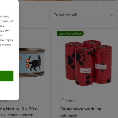
Popularność
Używamy
trynie. Za
aby
dukty i
us poleca
zooplus poleca
 w
ialnej za
ia można
 opcji
2 opcji
ma Nature, 6 x 70 g
Zapachowe worki na
 z kurczaka i tuńczyk
odchody