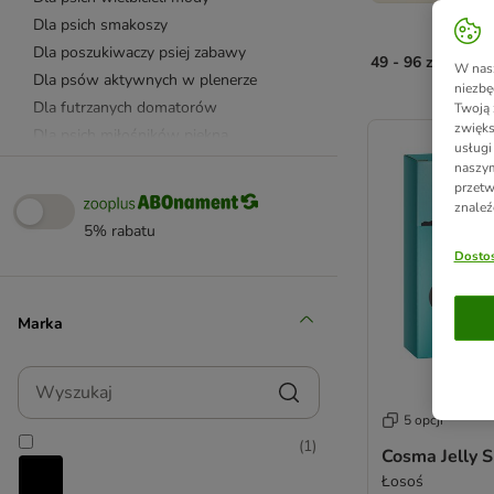
Dla psich smakoszy
Dla poszukiwaczy psiej zabawy
49 - 96 z 1014 
W nasz
Dla psów aktywnych w plenerze
niezbę
Dla futrzanych domatorów
Twoją 
product items ha
zwięks
Dla psich miłośników piękna
usługi
Dla kocich smakoszy
naszym
przetw
Dla poszukiwaczy kociej zabawy
znaleź
Dla futrzanych domatorów
5% rabatu
Dla kocich miłośników piękna
Dostos
Dla kocich projektantów wnętrz
Inne zwierzęta
Marka
Wyszukaj
5 opcji
(
1
)
Cosma Jelly S
Łosoś