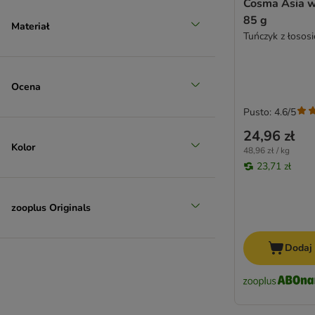
Cosma Asia w 
85 g
Materiał
Tuńczyk z łosos
Ocena
Pusto: 4.6/5
24,96 zł
Kolor
48,96 zł / kg
23,71 zł
zooplus Originals
Dodaj