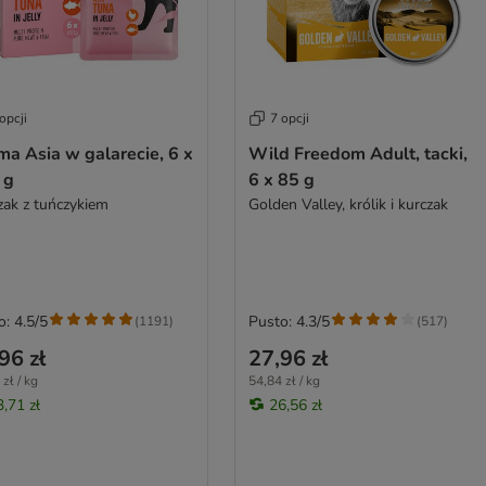
opcji
7 opcji
a Asia w galarecie, 6 x
Wild Freedom Adult, tacki,
 g
6 x 85 g
zak z tuńczykiem
Golden Valley, królik i kurczak
o: 4.5/5
Pusto: 4.3/5
(
1191
)
(
517
)
96 zł
27,96 zł
zł / kg
54,84 zł / kg
3,71 zł
26,56 zł