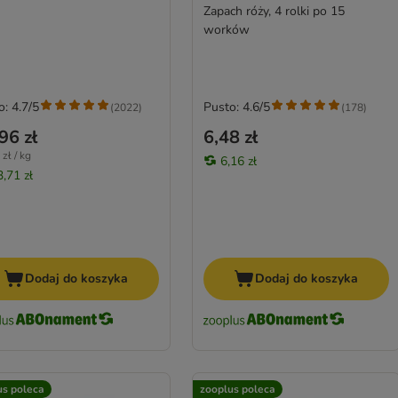
Zapach róży, 4 rolki po 15
worków
o: 4.7/5
Pusto: 4.6/5
(
2022
)
(
178
)
96 zł
6,48 zł
zł / kg
6,16 zł
3,71 zł
Dodaj do koszyka
Dodaj do koszyka
us poleca
zooplus poleca