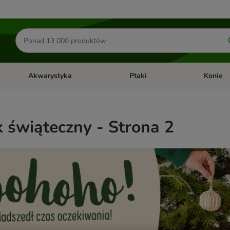
Szukaj
produktów
Akwarystyka
Ptaki
Konie
y
Otwórz menu kategorii: Małe zwierzęta
Otwórz menu kategorii: Akwaryst
Otwórz men
 świąteczny - Strona 2