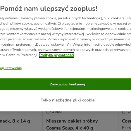
Pomóż nam ulepszyć zooplus!
wyników
ej witrynie używamy plików cookie, pikseli i innych technologii („pliki cookie”). 
dnych plików cookie, aby umożliwić Ci przeglądanie i robienie zakupów w naszej wi
zgodą możemy włączyć wydajnościowe, funkcjonalne i marketingowe pliki cookie, 
ve been changed
zyć komfort korzystania z naszej witryny internetowej i wyświetlać odpowiednie pro
zooplus poleca
zoopl
 oraz personalizować reklamy. Możesz wprowadzić zmiany w dowolnym momencie
 centrum preferencji („Dostosuj ustawienia”). Więcej informacji o osobie odpowiedz
arzanie Twoich danych, przetwarzanych danych osobowych oraz celu przetwarzan
ć w Centrum Preferencji
Polityka prywatności
uj ustawienia
Zaakceptuj i kontynuuj
Tylko niezbędne pliki cookie
2 opcji
14
nack, 8 x 14 g
Mieszany pakiet próbny
Cos
Cosma Soup, 4 x 40 g
Pierś