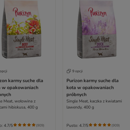
opcji
9 opcji
izon karmy suche dla
Purizon karmy suche dla
a w opakowaniach
kota w opakowaniach
bnych
próbnych
le Meat, wołowina z
Single Meat, kaczka z kwiatami
tami hibiskusa, 400 g
lawendy, 400 g
o: 4.7/5
Pusto: 4.7/5
(
909
)
(
909
)