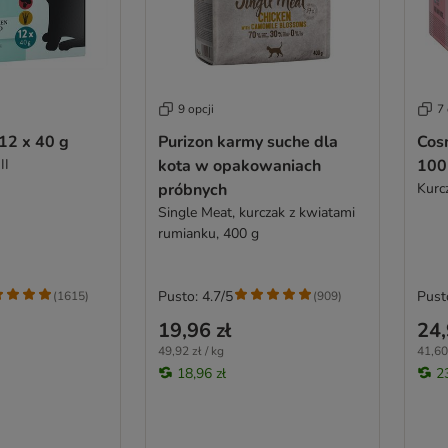
9 opcji
7 
12 x 40 g
Purizon karmy suche dla
Cosm
II
kota w opakowaniach
100
próbnych
Kurc
Single Meat, kurczak z kwiatami
rumianku, 400 g
Pusto: 4.7/5
Pust
(
1615
)
(
909
)
19,96 zł
24,
49,92 zł / kg
41,60 
18,96 zł
2