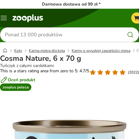
Darmowa dostawa od 99 zł *
Menu
Szukaj
produktów
Koty
Karma mokra dla kota
Karmy o wysokiej zawartości mięsa
C
Cosma Nature, 6 x 70 g
Tuńczyk z całymi sardelkami
This is a stars rating area from zero to 5: 4.7/5
(
2022
)
Oceń produkt
zooplus poleca