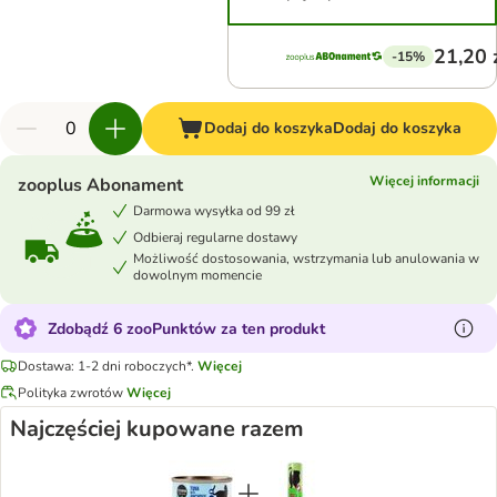
21,20 
-15%
Dodaj do koszyka
Dodaj do koszyka
Więcej informacji
zooplus Abonament
Darmowa wysyłka od 99 zł
Odbieraj regularne dostawy
Możliwość dostosowania, wstrzymania lub anulowania w
dowolnym momencie
Zdobądź 6 zooPunktów za ten produkt
Dostawa: 1-2 dni roboczych*.
Więcej
Polityka zwrotów
Więcej
Najczęściej kupowane razem