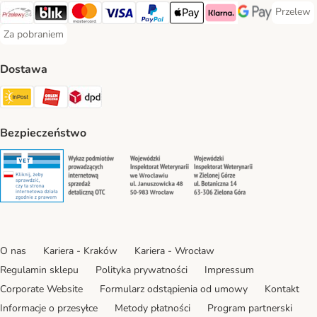
Przelew
Przelew 
Przelewy24 Payment Method
Blik Payment Method
MasterCard Payment Method
Visa Payment Method
PayPal Payment Method
Apple Pay Payment Method
Klarna Payment Method
Google Pay Paym
Za pobraniem
Za pobraniem Payment Method
Dostawa
Paczkomat® Shipping Method
ORLEN Paczka Shipping Method
DPD Shipping Method
Bezpieczeństwo
Security
Security
Security
Security
O nas
Kariera - Kraków
Kariera - Wrocław
Regulamin sklepu
Polityka prywatności
Impressum
Corporate Website
Formularz odstąpienia od umowy
Kontakt
Informacje o przesyłce
Metody płatności
Program partnerski