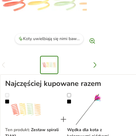
Koty uwielbiają się nimi bawić samodzielnie, co zapewnia im długotrwałą rozrywkę.
Najczęściej kupowane razem
Zestaw spirali TIAKI
Wędka dla kota z kolorowymi pió
Ten produkt
:
Zestaw spirali
Wędka dla kota z