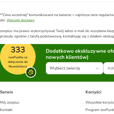
*"Cena wcześniej" komunikowana na banerze = najniższa cena regularna 
dni.
Warunki dostawy
zooplus ma prawo wykorzystywać Twój adres e-mail do wysyłania bezpo
przesyłu zgodnie z taryfą podstawową, kontaktując się z działem obsługi
333
Dodatkowo ekskluzywne ofer
nowych klientów)
zooPunkty za
dołączenie do
Newslettera
Wybierz zwierzę
Serwis
Korzyści
Mój zooplus
Wszystkie korzyśc
Kontakt
Program zooPunk