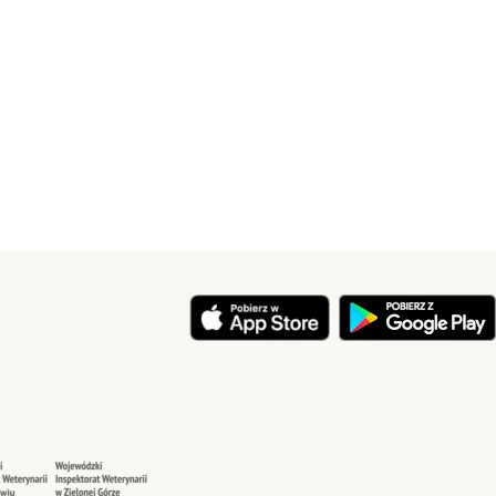
y
Security
Security