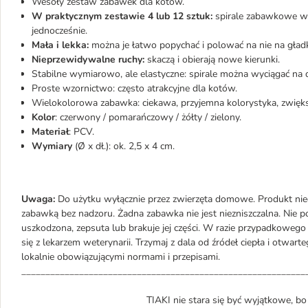
Wesoły zestaw zabawek dla kotów.
W praktycznym zestawie 4 lub 12 sztuk:
spirale zabawkowe w r
jednocześnie.
Mała i lekka:
można je łatwo popychać i polować na nie na gład
Nieprzewidywalne ruchy:
skaczą i obierają nowe kierunki.
Stabilne wymiarowo, ale elastyczne: spirale można wyciągać na d
Proste wzornictwo: często atrakcyjne dla kotów.
Wielokolorowa zabawka: ciekawa, przyjemna kolorystyka, zwięks
Kolor
: czerwony / pomarańczowy / żółty / zielony.
Materiał
: PCV.
Wymiary
(Ø x dł.): ok. 2,5 x 4 cm.
Uwaga:
Do użytku wyłącznie przez zwierzęta domowe. Produkt nie
zabawką bez nadzoru. Żadna zabawka nie jest niezniszczalna. Nie po
uszkodzona, zepsuta lub brakuje jej części. W razie przypadkowego 
się z lekarzem weterynarii. Trzymaj z dala od źródeł ciepła i otwar
lokalnie obowiązującymi normami i przepisami.
___________________________________________________________
TIAKI nie stara się być wyjątkowe, b