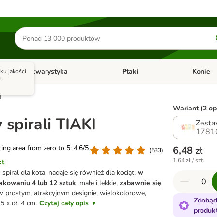
Szukaj
produktów
Akwarystyka
Ptaki
Konie
ku jakości
y
Otwórz menu kategorii: Małe zwierzęta
Otwórz menu kategorii: Akwaryst
Otwórz men
ch
I
Wariant (2 opc
 spirali TIAKI
Zestaw
1781
ating area from zero to 5: 4.6/5
6,48 zł
(
533
)
1,64 zł / szt.
kt
piral dla kota, nadaje się również dla kociąt,
w
akowaniu 4 lub 12 sztuk
, małe i lekkie,
zabawnie się
 w prostym, atrakcyjnym designie, wielokolorowe,
Zdobąd
5 x dł. 4 cm.
Czytaj cały opis ▼
produk