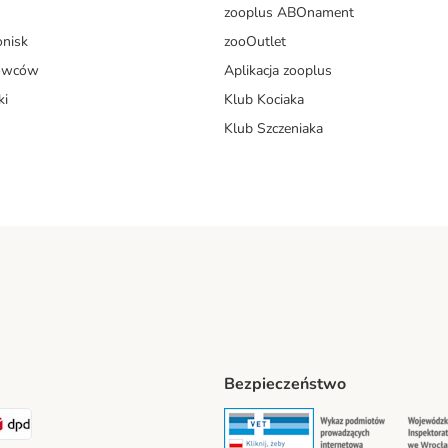
zooplus ABOnament
onisk
zooOutlet
dowców
Aplikacja zooplus
ki
Klub Kociaka
Klub Szczeniaka
Bezpieczeństwo
t® Shipping Method
LEN Paczka Shipping Method
DPD Shipping Method
Security
Securit