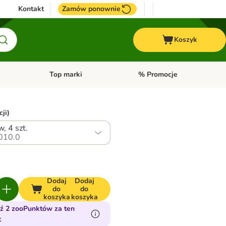
Kontakt
Zamów ponownie
Koszyk
Top marki
% Promocje
yka
u kategorii: Ptaki
Otwórz menu kategorii: Konie
Otwórz menu kategorii: Top m
ji)
, 4 szt.
010.0
Dodaj
Dodaj
do
do
koszyka
koszyka
ź 2 zooPunktów za ten
t