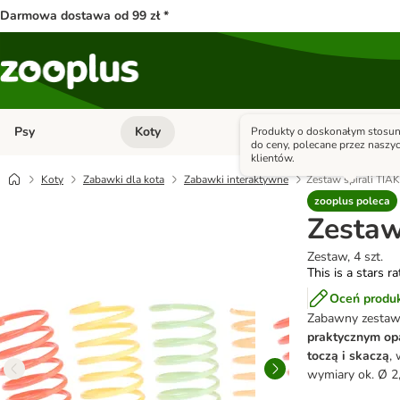
Darmowa dostawa od 99 zł *
Psy
Koty
Małe zwierzęta
Produkty o doskonałym stosun
Otwórz menu kategorii: Psy
Otwórz menu kategorii: Kot
do ceny, polecane przez naszy
klientów.
Koty
Zabawki dla kota
Zabawki interaktywne
Zestaw spirali TIAK
zooplus poleca
Zestaw
Zestaw, 4 szt.
This is a stars r
Oceń produ
Zabawny zestaw s
praktycznym op
toczą i skaczą
,
wymiary ok. Ø 2,