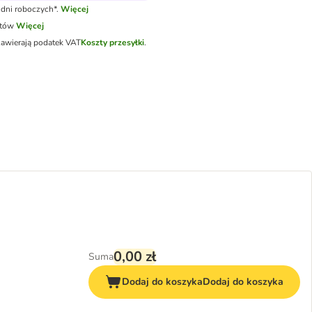
dni roboczych*.
Więcej
otów
Więcej
zawierają podatek VAT
Koszty przesyłki
.
0,00 zł
Suma
Dodaj do koszyka
Dodaj do koszyka