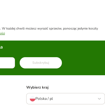
W każdej chwili możesz wyrazić sprzeciw, ponosząc jedynie koszty
ości
la
Subskrybuj
Wybierz kraj
Polska / pl