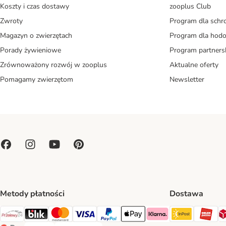
Koszty i czas dostawy
zooplus Club
Zwroty
Program dla schr
Magazyn o zwierzętach
Program dla ho
Porady żywieniowe
Program partners
Zrównoważony rozwój w zooplus
Aktualne oferty
Pomagamy zwierzętom
Newsletter
Metody płatności
Dostawa
Paczkoma
OR
Przelewy24 Payment Method
Blik Payment Method
MasterCard Payment Method
Visa Payment Method
PayPal Payment Method
Apple Pay Payment Method
Klarna Payment Method