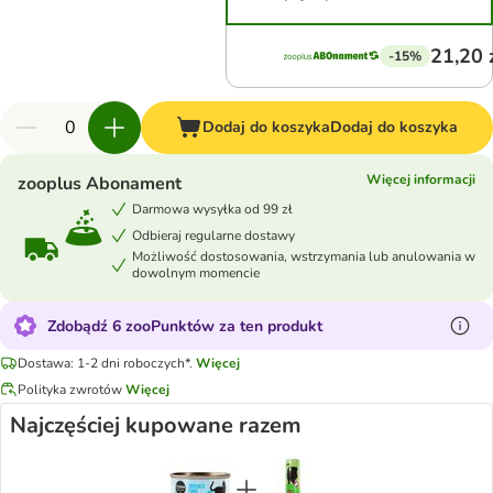
21,20 
-15%
Dodaj do koszyka
Dodaj do koszyka
Więcej informacji
zooplus Abonament
Darmowa wysyłka od 99 zł
Odbieraj regularne dostawy
Możliwość dostosowania, wstrzymania lub anulowania w
dowolnym momencie
Zdobądź 6 zooPunktów za ten produkt
Dostawa: 1-2 dni roboczych*.
Więcej
Polityka zwrotów
Więcej
Najczęściej kupowane razem