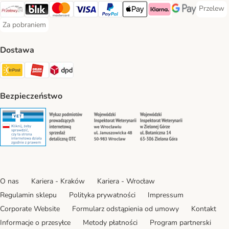
Przelew
Przelew 
Przelewy24 Payment Method
Blik Payment Method
MasterCard Payment Method
Visa Payment Method
PayPal Payment Method
Apple Pay Payment Method
Klarna Payment Method
Google Pay Paym
Za pobraniem
Za pobraniem Payment Method
Dostawa
Paczkomat® Shipping Method
ORLEN Paczka Shipping Method
DPD Shipping Method
Bezpieczeństwo
Security
Security
Security
Security
O nas
Kariera - Kraków
Kariera - Wrocław
Regulamin sklepu
Polityka prywatności
Impressum
Corporate Website
Formularz odstąpienia od umowy
Kontakt
Informacje o przesyłce
Metody płatności
Program partnerski