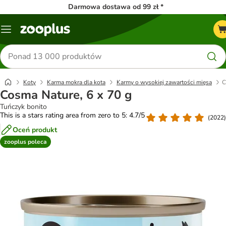
Darmowa dostawa od 99 zł *
Menu
Szukaj
produktów
Koty
Karma mokra dla kota
Karmy o wysokiej zawartości mięsa
C
Cosma Nature, 6 x 70 g
Tuńczyk bonito
This is a stars rating area from zero to 5: 4.7/5
(
2022
)
Oceń produkt
zooplus poleca