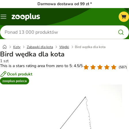
Darmowa dostawa od 99 zł *
Menu
Szukaj
produktów
Koty
Zabawki dla kota
Wędki
Bird wędka dla kota
Bird wędka dla kota
1 szt
This is a stars rating area from zero to 5: 4.5/5
(
587
)
Oceń produkt
zooplus poleca