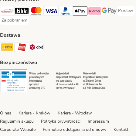
Przelew
Przelew 
Przelewy24 Payment Method
Blik Payment Method
MasterCard Payment Method
Visa Payment Method
PayPal Payment Method
Apple Pay Payment Method
Klarna Payment Method
Google Pay Paym
Za pobraniem
Za pobraniem Payment Method
Dostawa
Paczkomat® Shipping Method
ORLEN Paczka Shipping Method
DPD Shipping Method
Bezpieczeństwo
Security
Security
Security
Security
O nas
Kariera - Kraków
Kariera - Wrocław
Regulamin sklepu
Polityka prywatności
Impressum
Corporate Website
Formularz odstąpienia od umowy
Kontakt