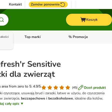
Kontakt
Zamów ponownie
Koszyk
Top marki
% Promocje
akości
yka
u kategorii: Ptaki
Otwórz menu kategorii: Konie
Otwórz menu kategorii: Top m
fresh'r Sensitive
ki dla zwierząt
g area from zero to 5: 4.9/5
Oceń produkt
(
45
)
i czyszczące, usuwają brud i zarazki, łatwe w użyciu, do czyszczenia
w zwierzęcia,
bezzapachowe i bezalkoholowe
, idealne dla kotów,
taj cały opis ▼