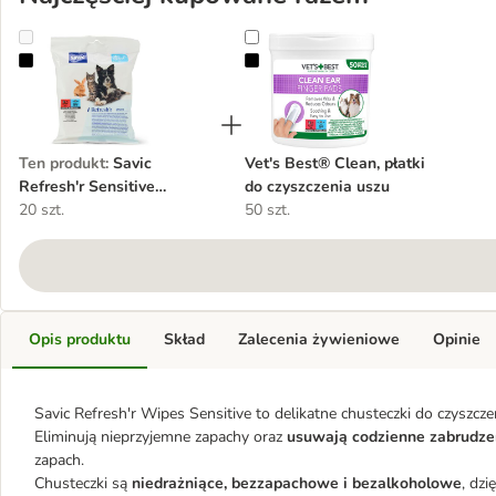
Savic Refresh'r Sensitive chusteczki dla zwierząt
Vet's Best® Clean, płatki do czysz
Ten produkt
:
Savic
Vet's Best® Clean, płatki
Refresh'r Sensitive
do czyszczenia uszu
chusteczki dla zwierząt
20 szt.
50 szt.
Opis produktu
Skład
Zalecenia żywieniowe
Opinie
Savic Refresh'r Wipes Sensitive to delikatne chusteczki do czyszczeni
Eliminują nieprzyjemne zapachy oraz
usuwają codzienne zabrudzen
zapach.
Chusteczki są
niedrażniące, bezzapachowe i bezalkoholowe
, dzi