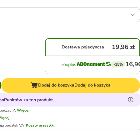
19,96 zł
Dostawa pojedyncza
16,96
-15%
Dodaj do koszyka
Dodaj do koszyka
ooPunktów za ten produkt
oboczych*.
Więcej
ięcej
ają podatek VAT
Koszty przesyłki
.