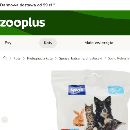
Darmowa dostawa od 99 zł *
Psy
Koty
Małe zwierzęta
Otwórz menu kategorii: Psy
Otwórz menu kategorii: Kot
Koty
Pielęgnacja kota
Spraye, balsamy, chusteczki
Savic Refresh'