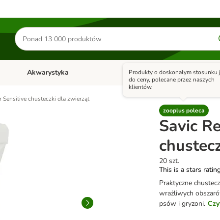
Szukaj
produktów
Akwarystyka
Ptaki
Konie
Produkty o doskonałym stosunku j
y
Otwórz menu kategorii: Małe zwierzęta
Otwórz menu kategorii: Akwaryst
Otwórz men
do ceny, polecane przez naszych
klientów.
r Sensitive chusteczki dla zwierząt
zooplus poleca
Savic Re
chustecz
20 szt.
This is a stars ratin
Praktyczne chusteczk
wrażliwych obszaró
psów i gryzoni.
Czy