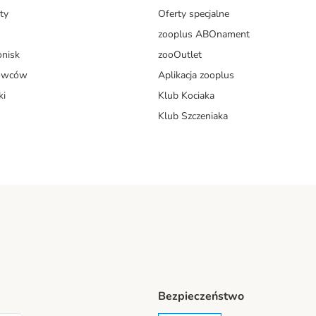
ty
Oferty specjalne
zooplus ABOnament
onisk
zooOutlet
dowców
Aplikacja zooplus
ki
Klub Kociaka
Klub Szczeniaka
Bezpieczeństwo