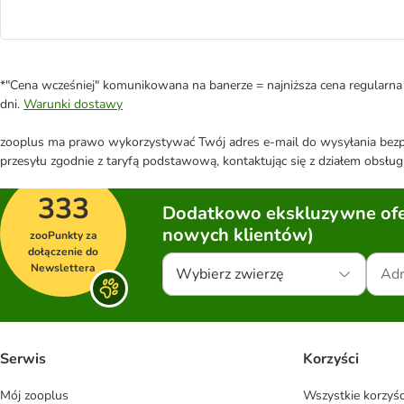
*"Cena wcześniej" komunikowana na banerze = najniższa cena regularna 
dni.
Warunki dostawy
zooplus ma prawo wykorzystywać Twój adres e-mail do wysyłania bezpo
przesyłu zgodnie z taryfą podstawową, kontaktując się z działem obsługi
333
Dodatkowo ekskluzywne ofer
nowych klientów)
zooPunkty za
dołączenie do
Newslettera
Wybierz zwierzę
Serwis
Korzyści
Mój zooplus
Wszystkie korzyśc