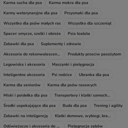
Karma sucha dla psa
Karma mokra dla psa
Karmy weterynaryjne dla psa
Przysmaki dla psa
Wszystko dla psów małych ras
Wszystko dla szczeniąt
Spacer: smycze, szelki i obroże
Psia toaleta
Zabawki dla psa
Suplementy i zdrowie
Akcesoria do rekonwalescencji
Produkty przeciw pasożytom
Legowiska i akcesoria
Maszynki i pielęgnacja
Inteligentne akcesoria
Psi rodzice
Ubranka dla psa
Karma dla seniorów
Karma dla psów rasowych
Miski i poidełka dla psa
Transportery i klatki samochodowe
Środki uspokajające dla psa
Buda dla psa
Trening i agility
Zabawki na inteligencję
Klatki domowe, wybiegi, bramki i rampy
Odświeżacze i akcesoria do sprzątania
Pielęgnacja zębów