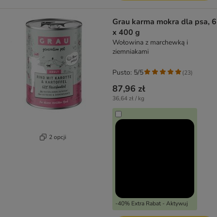
Grau karma mokra dla psa, 6
x 400 g
Wołowina z marchewką i
ziemniakami
Pusto: 5/5
(
23
)
87,96 zł
36,64 zł / kg
2 opcji
-40% Extra Rabat - Aktywuj