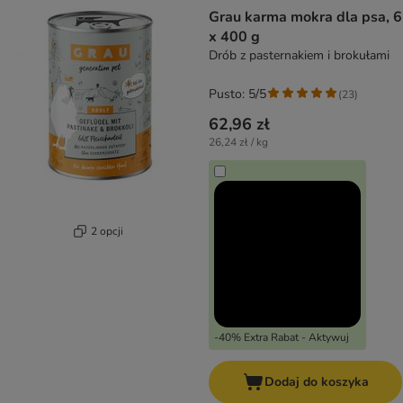
product items have been changed
Grau karma mokra dla psa, 6
x 400 g
Drób z pasternakiem i brokułami
Pusto: 5/5
(
23
)
62,96 zł
26,24 zł / kg
2 opcji
-40% Extra Rabat - Aktywuj
Dodaj do koszyka