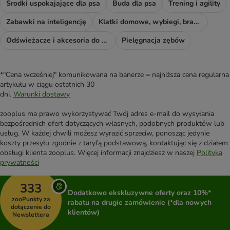
Środki uspokajające dla psa
Buda dla psa
Trening i agility
Zabawki na inteligencję
Klatki domowe, wybiegi, bramki i rampy
Odświeżacze i akcesoria do sprzątania
Pielęgnacja zębów
*"Cena wcześniej" komunikowana na banerze = najniższa cena regularna
artykułu w ciągu ostatnich 30
dni.
Warunki dostawy
zooplus ma prawo wykorzystywać Twój adres e-mail do wysyłania
bezpośrednich ofert dotyczących własnych, podobnych produktów lub
usług. W każdej chwili możesz wyrazić sprzeciw, ponosząc jedynie
koszty przesyłu zgodnie z taryfą podstawową, kontaktując się z działem
obsługi klienta zooplus. Więcej informacji znajdziesz w naszej
Polityka
prywatności
333
Dodatkowo ekskluzywne oferty oraz 10%*
zooPunkty za
rabatu na drugie zamówienie (*dla nowych
dołączenie do
klientów)
Newslettera