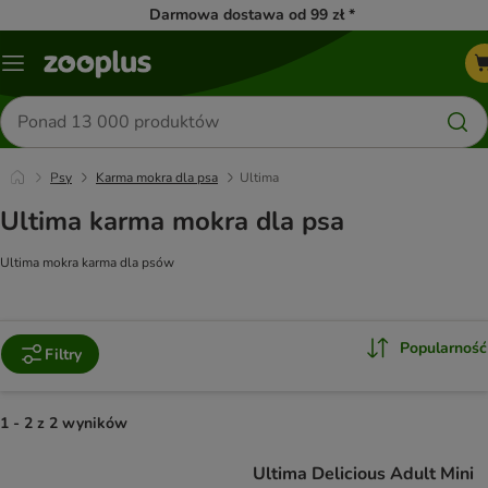
Darmowa dostawa od 99 zł *
Menu
Szukaj
produktów
Psy
Karma mokra dla psa
Ultima
Ultima karma mokra dla psa
Ultima mokra karma dla psów
Popularność
Filtry
1 - 2 z 2 wyników
product items have been changed
Ultima Delicious Adult Mini