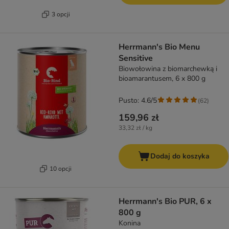
3 opcji
Herrmann's Bio Menu
Sensitive
Biowołowina z biomarchewką i
bioamarantusem, 6 x 800 g
Pusto: 4.6/5
(
62
)
159,96 zł
33,32 zł / kg
Dodaj do koszyka
10 opcji
Herrmann's Bio PUR, 6 x
800 g
Konina