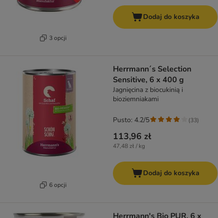
Dodaj do koszyka
3 opcji
Herrmann´s Selection
Sensitive, 6 x 400 g
Jagnięcina z biocukinią i
bioziemniakami
Pusto: 4.2/5
(
33
)
113,96 zł
47,48 zł / kg
Dodaj do koszyka
6 opcji
Herrmann's Bio PUR, 6 x