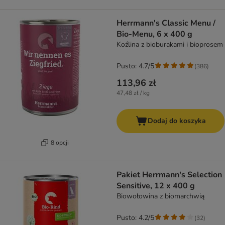
Herrmann's Classic Menu /
Bio-Menu, 6 x 400 g
Koźlina z bioburakami i bioprosem
Pusto: 4.7/5
(
386
)
113,96 zł
47,48 zł / kg
Dodaj do koszyka
8 opcji
Pakiet Herrmann's Selection
Sensitive, 12 x 400 g
Biowołowina z biomarchwią
Pusto: 4.2/5
(
32
)