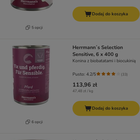
Dodaj do koszyka
5 opcji
Herrmann´s Selection
Sensitive, 6 x 400 g
Konina z biobatatami i biocukinią
Pusto: 4.2/5
(
33
)
113,96 zł
47,48 zł / kg
Dodaj do koszyka
6 opcji