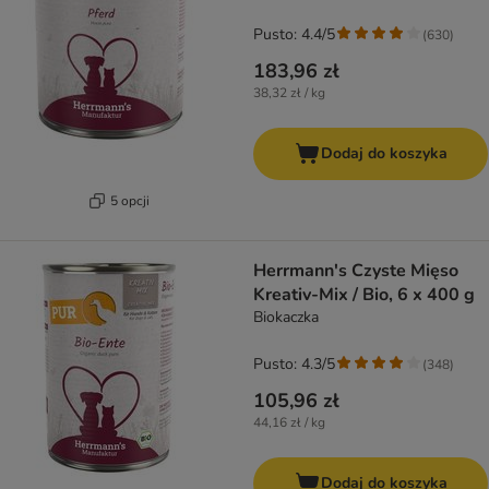
Pusto: 4.4/5
(
630
)
183,96 zł
38,32 zł / kg
Dodaj do koszyka
5 opcji
Herrmann's Czyste Mięso
Kreativ-Mix / Bio, 6 x 400 g
Biokaczka
Pusto: 4.3/5
(
348
)
105,96 zł
44,16 zł / kg
Dodaj do koszyka