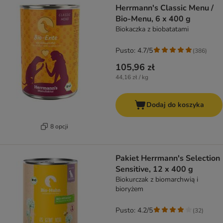
Herrmann's Classic Menu /
Bio-Menu, 6 x 400 g
Biokaczka z biobatatami
Pusto: 4.7/5
(
386
)
105,96 zł
44,16 zł / kg
Dodaj do koszyka
8 opcji
Pakiet Herrmann's Selection
Sensitive, 12 x 400 g
Biokurczak z biomarchwią i
bioryżem
Pusto: 4.2/5
(
32
)