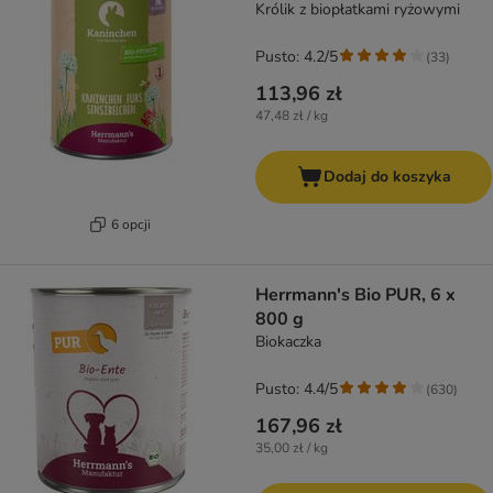
Królik z biopłatkami ryżowymi
Pusto: 4.2/5
(
33
)
113,96 zł
47,48 zł / kg
Dodaj do koszyka
6 opcji
Herrmann's Bio PUR, 6 x
800 g
Biokaczka
Pusto: 4.4/5
(
630
)
167,96 zł
35,00 zł / kg