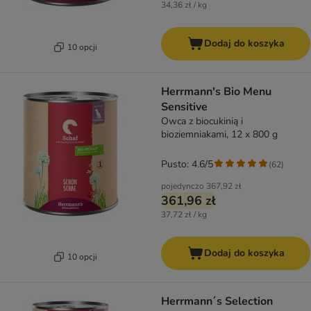
34,36 zł / kg
Dodaj do koszyka
10 opcji
Herrmann's Bio Menu
Sensitive
Owca z biocukinią i
bioziemniakami, 12 x 800 g
Pusto: 4.6/5
(
62
)
pojedynczo
367,92 zł
361,96 zł
37,72 zł / kg
Dodaj do koszyka
10 opcji
Herrmann´s Selection