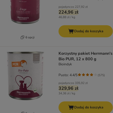
pojedynczo
227,92 zł
224,96 zł
46,88 zł / kg
Dodaj do koszyka
6 opcji
Korzystny pakiet Herrmann's
Bio PUR, 12 x 800 g
Bioindyk
Pusto: 4.4/5
(
575
)
pojedynczo
335,92 zł
329,96 zł
34,36 zł / kg
Dodaj do koszyka