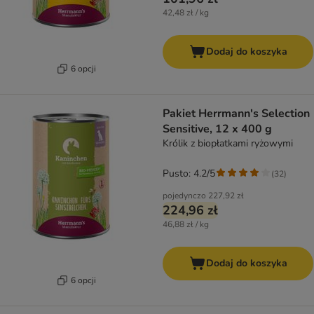
42,48 zł / kg
Dodaj do koszyka
6 opcji
Pakiet Herrmann's Selection
Sensitive, 12 x 400 g
Królik z biopłatkami ryżowymi
Pusto: 4.2/5
(
32
)
pojedynczo
227,92 zł
224,96 zł
46,88 zł / kg
Dodaj do koszyka
6 opcji