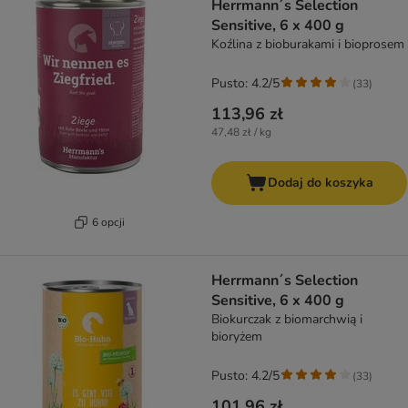
Herrmann´s Selection
Sensitive, 6 x 400 g
Koźlina z bioburakami i bioprosem
Pusto: 4.2/5
(
33
)
113,96 zł
47,48 zł / kg
Dodaj do koszyka
6 opcji
Herrmann´s Selection
Sensitive, 6 x 400 g
Biokurczak z biomarchwią i
bioryżem
Pusto: 4.2/5
(
33
)
101,96 zł