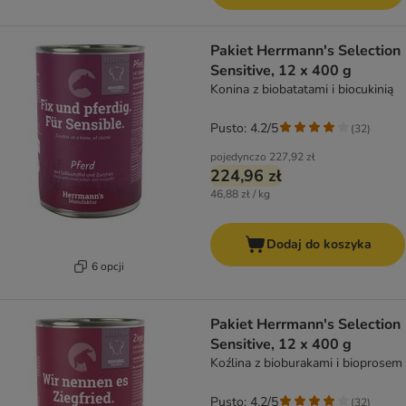
Pakiet Herrmann's Selection
Sensitive, 12 x 400 g
Konina z biobatatami i biocukinią
Pusto: 4.2/5
(
32
)
pojedynczo
227,92 zł
224,96 zł
46,88 zł / kg
Dodaj do koszyka
6 opcji
Pakiet Herrmann's Selection
Sensitive, 12 x 400 g
Koźlina z bioburakami i bioprosem
Pusto: 4.2/5
(
32
)