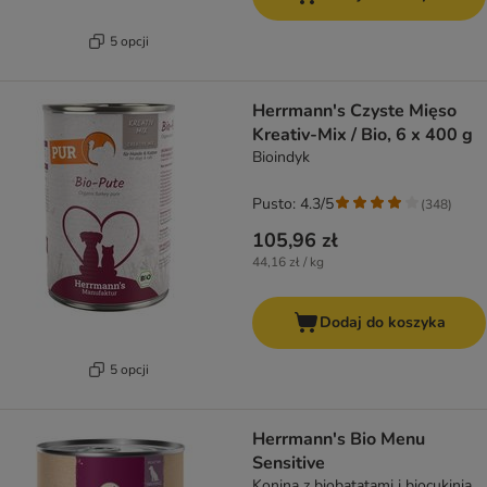
5 opcji
Herrmann's Czyste Mięso
Kreativ-Mix / Bio, 6 x 400 g
Bioindyk
Pusto: 4.3/5
(
348
)
105,96 zł
44,16 zł / kg
Dodaj do koszyka
5 opcji
Herrmann's Bio Menu
Sensitive
Konina z biobatatami i biocukinią,