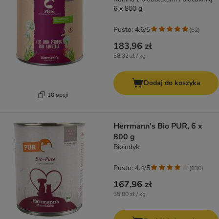
6 x 800 g
Pusto: 4.6/5
(
62
)
183,96 zł
38,32 zł / kg
Dodaj do koszyka
10 opcji
Herrmann's Bio PUR, 6 x
800 g
Bioindyk
Pusto: 4.4/5
(
630
)
167,96 zł
35,00 zł / kg