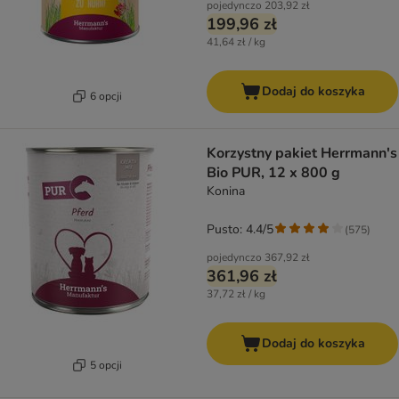
pojedynczo
203,92 zł
199,96 zł
41,64 zł / kg
Dodaj do koszyka
6 opcji
Korzystny pakiet Herrmann's
Bio PUR, 12 x 800 g
Konina
Pusto: 4.4/5
(
575
)
pojedynczo
367,92 zł
361,96 zł
37,72 zł / kg
Dodaj do koszyka
5 opcji