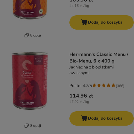
44,16 zł / kg
Dodaj do koszyka
8 opcji
Herrmann's Classic Menu /
Bio-Menu, 6 x 400 g
Jagnięcina z biopłatkami
owsianymi
Pusto: 4.7/5
(
386
)
114,96 zł
47,92 zł / kg
Dodaj do koszyka
8 opcji