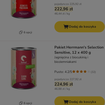
pojedynczo
225,92 zł
222,96 zł
46,44 zł / kg
Dodaj do koszyka
6 opcji
Pakiet Herrmann's Selection
Sensitive, 12 x 400 g
Jagnięcina z biocukinią i
bioziemniakami
Pusto: 4.2/5
(
32
)
pojedynczo
227,92 zł
224,96 zł
46,88 zł / kg
Dodaj do koszyka
6 opcji