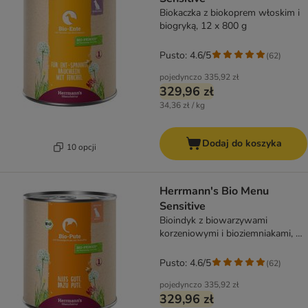
Biokaczka z biokoprem włoskim i
biogryką, 12 x 800 g
Pusto: 4.6/5
(
62
)
pojedynczo
335,92 zł
329,96 zł
34,36 zł / kg
Dodaj do koszyka
10 opcji
Herrmann's Bio Menu
Sensitive
Bioindyk z biowarzywami
korzeniowymi i bioziemniakami, 12
x 800 g
Pusto: 4.6/5
(
62
)
pojedynczo
335,92 zł
329,96 zł