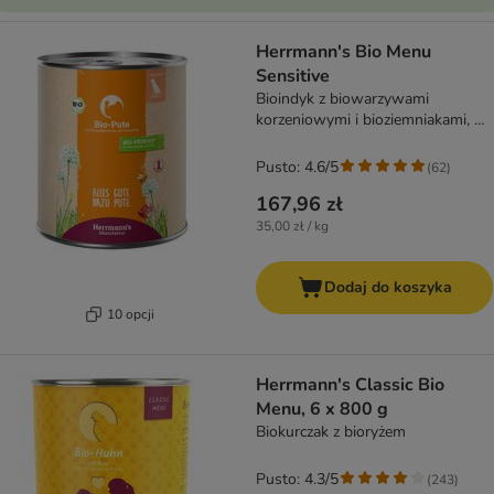
Herrmann's Bio Menu
Sensitive
Bioindyk z biowarzywami
korzeniowymi i bioziemniakami, 6
x 800 g
Pusto: 4.6/5
(
62
)
167,96 zł
35,00 zł / kg
Dodaj do koszyka
10 opcji
Herrmann's Classic Bio
Menu, 6 x 800 g
Biokurczak z bioryżem
Pusto: 4.3/5
(
243
)