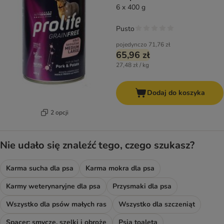
6 x 400 g
Pusto
pojedynczo
71,76 zł
65,96 zł
27,48 zł / kg
Dodaj do koszyka
2 opcji
Nie udało się znaleźć tego, czego szukasz?
Karma sucha dla psa
Karma mokra dla psa
Karmy weterynaryjne dla psa
Przysmaki dla psa
Wszystko dla psów małych ras
Wszystko dla szczeniąt
Spacer: smycze, szelki i obroże
Psia toaleta