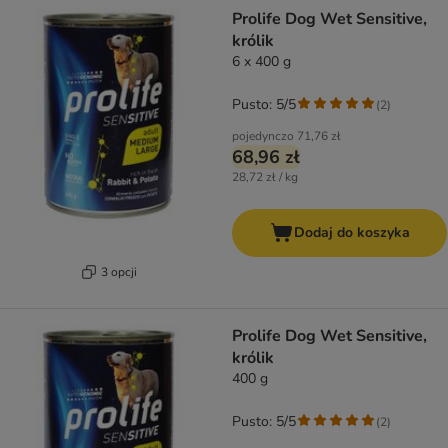
product items have been changed
Prolife Dog Wet Sensitive,
królik
6 x 400 g
Pusto: 5/5
(
2
)
pojedynczo
71,76 zł
68,96 zł
28,72 zł / kg
Dodaj do koszyka
3 opcji
Prolife Dog Wet Sensitive,
królik
400 g
Pusto: 5/5
(
2
)