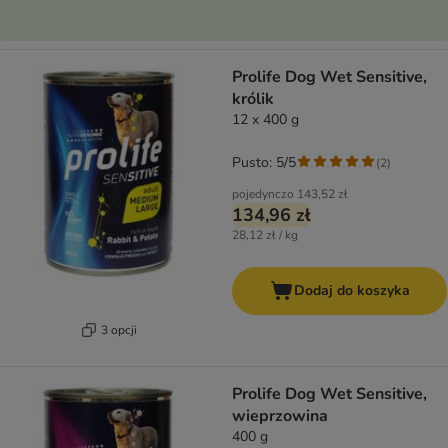
Prolife Dog Wet Sensitive,
królik
12 x 400 g
Pusto: 5/5
(
2
)
pojedynczo
143,52 zł
134,96 zł
28,12 zł / kg
Dodaj do koszyka
3 opcji
Prolife Dog Wet Sensitive,
wieprzowina
400 g