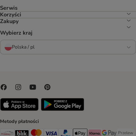
Serwis
Korzyści
Zakupy
Wybierz kraj
Polska / pl
Metody płatności
Przelew
Przelew 