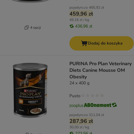
pojedynczo
465,92 zł
459,96 zł
49,16 zł / kg
436,96 zł
4 opcji
Dodaj do koszyka
PURINA Pro Plan Veterinary
Diets Canine Mousse OM
Obesity
24 x 400 g
Pusto
pojedynczo
311,04 zł
287,96 zł
30,00 zł / kg
273,56 zł