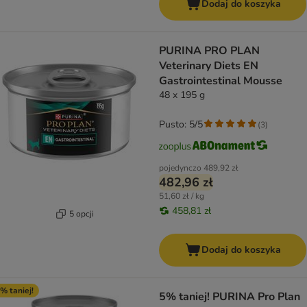
Dodaj do koszyka
PURINA PRO PLAN
Veterinary Diets EN
Gastrointestinal Mousse
48 x 195 g
Pusto: 5/5
(
3
)
pojedynczo
489,92 zł
482,96 zł
51,60 zł / kg
458,81 zł
5 opcji
Dodaj do koszyka
% taniej!
5% taniej! PURINA Pro Plan