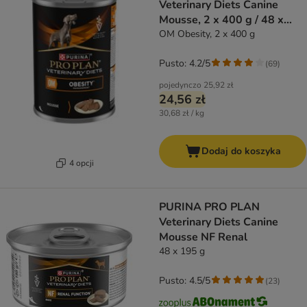
Veterinary Diets Canine
Mousse, 2 x 400 g / 48 x
195 g
OM Obesity, 2 x 400 g
Pusto: 4.2/5
(
69
)
pojedynczo
25,92 zł
24,56 zł
30,68 zł / kg
Dodaj do koszyka
4 opcji
PURINA PRO PLAN
Veterinary Diets Canine
Mousse NF Renal
48 x 195 g
Pusto: 4.5/5
(
23
)