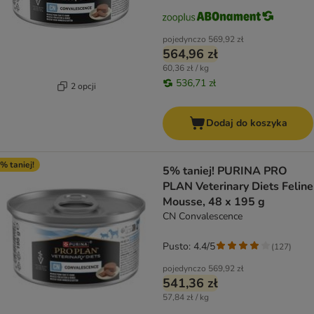
pojedynczo
569,92 zł
564,96 zł
60,36 zł / kg
536,71 zł
2 opcji
Dodaj do koszyka
% taniej!
5% taniej! PURINA PRO
PLAN Veterinary Diets Feline
Mousse, 48 x 195 g
CN Convalescence
Pusto: 4.4/5
(
127
)
pojedynczo
569,92 zł
541,36 zł
57,84 zł / kg