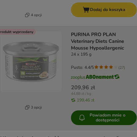
Dodaj do koszyka
4 opcji
rodukt wyprzedany
PURINA PRO PLAN
Veterinary Diets Canine
Mousse Hypoallergenic
24 x 195 g
Pusto: 4.4/5
(
27
)
209,96 zł
44,88 zł / kg
199,46 zł
3 opcji
Powiadom mnie o
dostępności