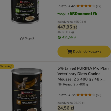
Pusto: 4.4/5
(
27
)
pojedynczo
455,04 zł
447,96 zł
46,68 zł / kg
425,56 zł
3 opcji
Dodaj do koszyka
% taniej!
5% taniej! PURINA Pro Plan
Veterinary Diets Canine
Mousse, 2 x 400 g / 48 x
195 g
NF Renal, 2 x 400 g
Pusto: 4.2/5
(
69
)
pojedynczo
25,92 zł
24,56 zł