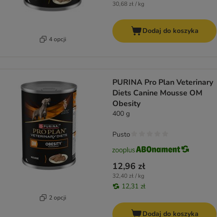
30,68 zł / kg
Dodaj do koszyka
4 opcji
PURINA Pro Plan Veterinary
Diets Canine Mousse OM
Obesity
400 g
Pusto
12,96 zł
32,40 zł / kg
12,31 zł
2 opcji
Dodaj do koszyka