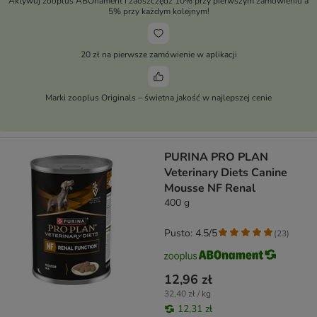
Aktywuj zooplus ABOnament i zaoszczędź 10% przy pierwszym zamówieniu a
5% przy każdym kolejnym!
20 zł na pierwsze zamówienie w aplikacji
Marki zooplus Originals – świetna jakość w najlepszej cenie
PURINA PRO PLAN
Veterinary Diets Canine
Mousse NF Renal
400 g
Pusto: 4.5/5
(
23
)
12,96 zł
32,40 zł / kg
12,31 zł