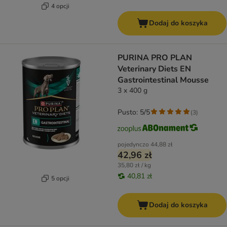
4 opcji
Dodaj do koszyka
PURINA PRO PLAN
Veterinary Diets EN
Gastrointestinal Mousse
3 x 400 g
Pusto: 5/5
(
3
)
pojedynczo
44,88 zł
42,96 zł
35,80 zł / kg
40,81 zł
5 opcji
Dodaj do koszyka