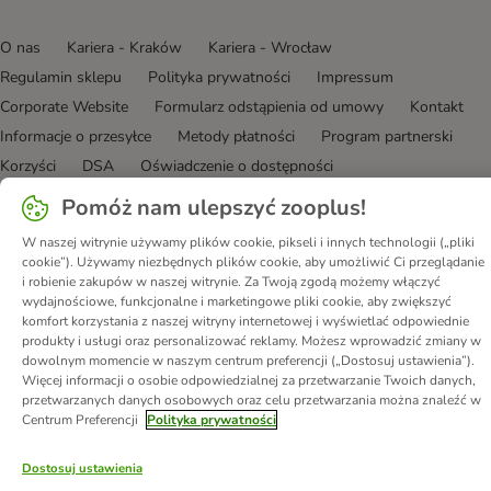
O nas
Kariera - Kraków
Kariera - Wrocław
Regulamin sklepu
Polityka prywatności
Impressum
Corporate Website
Formularz odstąpienia od umowy
Kontakt
Informacje o przesyłce
Metody płatności
Program partnerski
Korzyści
DSA
Oświadczenie o dostępności
Pomóż nam ulepszyć zooplus!
© zooplus SE
2026
W naszej witrynie używamy plików cookie, pikseli i innych technologii („pliki
cookie”). Używamy niezbędnych plików cookie, aby umożliwić Ci przeglądanie
i robienie zakupów w naszej witrynie. Za Twoją zgodą możemy włączyć
wydajnościowe, funkcjonalne i marketingowe pliki cookie, aby zwiększyć
komfort korzystania z naszej witryny internetowej i wyświetlać odpowiednie
produkty i usługi oraz personalizować reklamy. Możesz wprowadzić zmiany w
dowolnym momencie w naszym centrum preferencji („Dostosuj ustawienia”).
Więcej informacji o osobie odpowiedzialnej za przetwarzanie Twoich danych,
przetwarzanych danych osobowych oraz celu przetwarzania można znaleźć w
Centrum Preferencji
Polityka prywatności
Dostosuj ustawienia