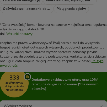
Zabawki na inteligencję
Klatki domowe, wybiegi, bramki i rampy
Odświeżacze i akcesoria do sprzątania
Pielęgnacja zębów
*"Cena wcześniej" komunikowana na banerze = najniższa cena regularna
artykułu w ciągu ostatnich 30
dni.
Warunki dostawy
zooplus ma prawo wykorzystywać Twój adres e-mail do wysyłania
bezpośrednich ofert dotyczących własnych, podobnych produktów lub
usług. W każdej chwili możesz wyrazić sprzeciw, ponosząc jedynie
koszty przesyłu zgodnie z taryfą podstawową, kontaktując się z działem
obsługi klienta zooplus. Więcej informacji znajdziesz w naszej
Polityka
prywatności
333
Dodatkowo ekskluzywne oferty oraz 10%*
zooPunkty za
rabatu na drugie zamówienie (*dla nowych
dołączenie do
klientów)
Newslettera
Wybierz zwierzę