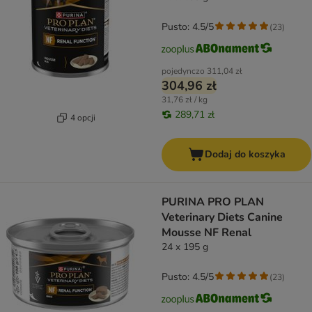
Pusto: 4.5/5
(
23
)
pojedynczo
311,04 zł
304,96 zł
31,76 zł / kg
289,71 zł
4 opcji
Dodaj do koszyka
PURINA PRO PLAN
Veterinary Diets Canine
Mousse NF Renal
24 x 195 g
Pusto: 4.5/5
(
23
)