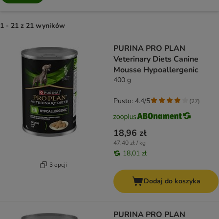
1 - 21 z 21 wyników
product items have been changed
PURINA PRO PLAN
Veterinary Diets Canine
Mousse Hypoallergenic
400 g
Pusto: 4.4/5
(
27
)
18,96 zł
47,40 zł / kg
18,01 zł
3 opcji
Dodaj do koszyka
PURINA PRO PLAN