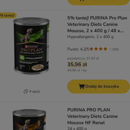
% taniej!
5% taniej! PURINA Pro Plan
Veterinary Diets Canine
Mousse, 2 x 400 g / 48 x
195 g
Hypoallergenic, 2 x 400 g
Pusto: 4.2/5
(
69
)
pojedynczo
37,92 zł
35,96 zł
44,96 zł / kg
Dodaj do koszyka
4 opcji
PURINA PRO PLAN
Veterinary Diets Canine
Mousse NF Renal
24 x 400 g