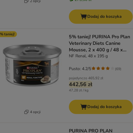
2 opcji
Dodaj do koszyka
% taniej!
5% taniej! PURINA Pro Plan
Veterinary Diets Canine
Mousse, 2 x 400 g / 48 x
195 g
NF Renal, 48 x 195 g
Pusto: 4.2/5
(
69
)
pojedynczo
465,92 zł
442,56 zł
47,28 zł / kg
Dodaj do koszyka
4 opcji
PURINA PRO PLAN