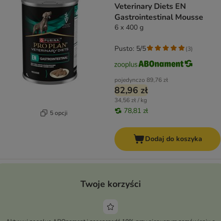
Veterinary Diets EN
Gastrointestinal Mousse
6 x 400 g
Pusto: 5/5
(
3
)
pojedynczo
89,76 zł
82,96 zł
34,56 zł / kg
78,81 zł
5 opcji
Dodaj do koszyka
Twoje korzyści