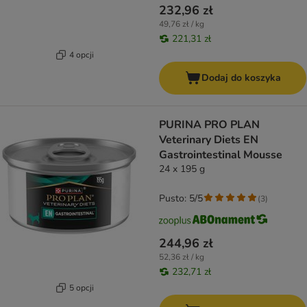
232,96 zł
49,76 zł / kg
221,31 zł
4 opcji
Dodaj do koszyka
PURINA PRO PLAN
Veterinary Diets EN
Gastrointestinal Mousse
24 x 195 g
Pusto: 5/5
(
3
)
244,96 zł
52,36 zł / kg
232,71 zł
5 opcji