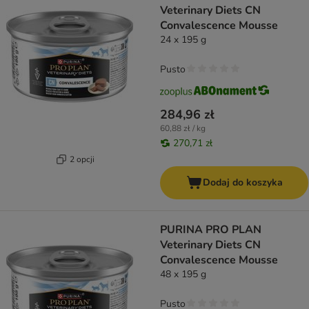
Veterinary Diets CN
Convalescence Mousse
24 x 195 g
Pusto
284,96 zł
60,88 zł / kg
270,71 zł
2 opcji
Dodaj do koszyka
PURINA PRO PLAN
Veterinary Diets CN
Convalescence Mousse
48 x 195 g
Pusto