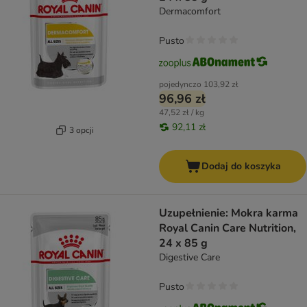
Dermacomfort
Pusto
pojedynczo
103,92 zł
96,96 zł
47,52 zł / kg
92,11 zł
3 opcji
Dodaj do koszyka
Uzupełnienie: Mokra karma
Royal Canin Care Nutrition,
24 x 85 g
Digestive Care
Pusto