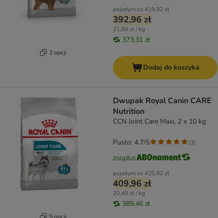
pojedynczo
419,92 zł
392,96 zł
21,84 zł / kg
373,31 zł
2 opcji
Dodaj do koszyka
Dwupak Royal Canin CARE
Nutrition
CCN Joint Care Maxi, 2 x 10 kg
Pusto: 4.7/5
(
3
)
pojedynczo
435,92 zł
409,96 zł
20,48 zł / kg
389,46 zł
5 opcji