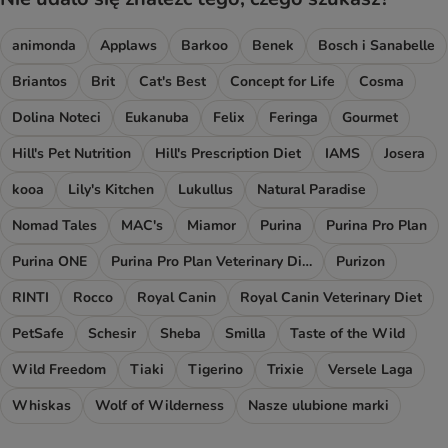
animonda
Applaws
Barkoo
Benek
Bosch i Sanabelle
Briantos
Brit
Cat's Best
Concept for Life
Cosma
Dolina Noteci
Eukanuba
Felix
Feringa
Gourmet
Hill's Pet Nutrition
Hill's Prescription Diet
IAMS
Josera
kooa
Lily's Kitchen
Lukullus
Natural Paradise
Nomad Tales
MAC's
Miamor
Purina
Purina Pro Plan
Purina ONE
Purina Pro Plan Veterinary Diets
Purizon
RINTI
Rocco
Royal Canin
Royal Canin Veterinary Diet
PetSafe
Schesir
Sheba
Smilla
Taste of the Wild
Wild Freedom
Tiaki
Tigerino
Trixie
Versele Laga
Whiskas
Wolf of Wilderness
Nasze ulubione marki