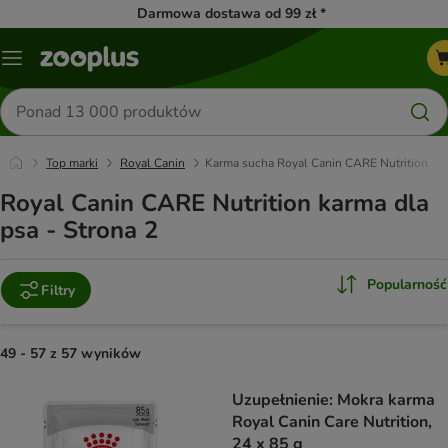
Darmowa dostawa od 99 zł *
Menu
Szukaj
produktów
Top marki
Royal Canin
Karma sucha Royal Canin CARE Nutrition
Royal Canin CARE Nutrition karma dla
psa - Strona 2
Popularność
Filtry
49 - 57 z 57 wyników
product items have been changed
Uzupełnienie: Mokra karma
Royal Canin Care Nutrition,
24 x 85 g