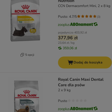
Nutrition
CCN Dermacomfort Mini, 2 x 8 kg
Pusto: 4.7/5
(
3
)
pojedynczo
403,92 zł
377,96 zł
23,64 zł / kg
359,06 zł
5 opcji
Dodaj do koszyka
Royal Canin Maxi Dental
Care dla psów
2 x 9 kg
Pusto