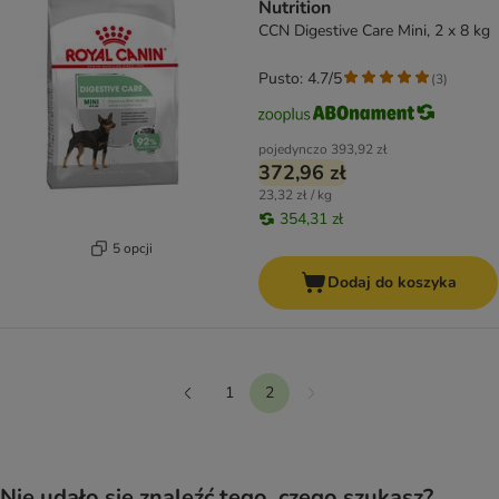
Nutrition
CCN Digestive Care Mini, 2 x 8 kg
Pusto: 4.7/5
(
3
)
pojedynczo
393,92 zł
372,96 zł
23,32 zł / kg
354,31 zł
5 opcji
Dodaj do koszyka
1
2
Dalej
Wstecz
Nie udało się znaleźć tego, czego szukasz?