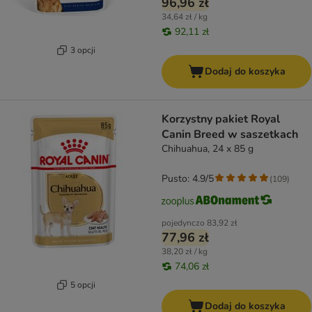
96,96 zł
34,64 zł / kg
92,11 zł
3 opcji
Dodaj do koszyka
Korzystny pakiet Royal
Canin Breed w saszetkach
Chihuahua, 24 x 85 g
Pusto: 4.9/5
(
109
)
pojedynczo
83,92 zł
77,96 zł
38,20 zł / kg
74,06 zł
5 opcji
Dodaj do koszyka