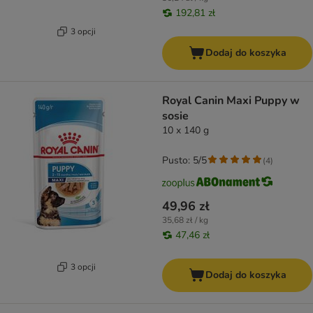
192,81 zł
3 opcji
Dodaj do koszyka
Royal Canin Maxi Puppy w
sosie
10 x 140 g
Pusto: 5/5
(
4
)
49,96 zł
35,68 zł / kg
47,46 zł
3 opcji
Dodaj do koszyka