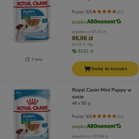
Pusto: 5/5
(
31
)
pojedynczo
87,92 zł
86,96 zł
42,64 zł / kg
82,61 zł
3 opcji
Dodaj do koszyka
Royal Canin Mini Puppy w
sosie
48 x 85 g
Pusto: 5/5
(
31
)
pojedynczo
175,84 zł