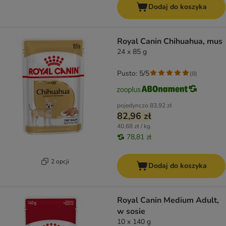
Dodaj do koszyka
Royal Canin Chihuahua, mus
24 x 85 g
Pusto: 5/5
(
8
)
pojedynczo
83,92 zł
82,96 zł
40,68 zł / kg
78,81 zł
2 opcji
Dodaj do koszyka
Royal Canin Medium Adult,
w sosie
10 x 140 g