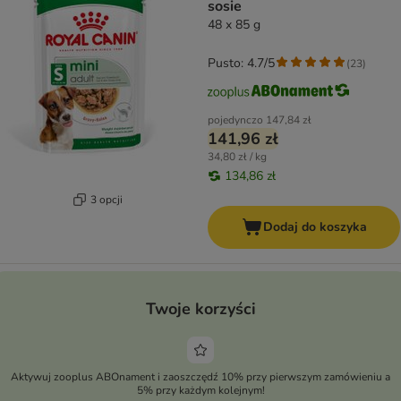
sosie
48 x 85 g
Pusto: 4.7/5
(
23
)
pojedynczo
147,84 zł
141,96 zł
34,80 zł / kg
134,86 zł
3 opcji
Dodaj do koszyka
Twoje korzyści
Aktywuj zooplus ABOnament i zaoszczędź 10% przy pierwszym zamówieniu a
5% przy każdym kolejnym!