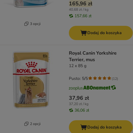
165,96 zł
40,68 zł / kg
157,66 zł
3 opcji
Dodaj do koszyka
Royal Canin Yorkshire
Terrier, mus
12 x 85 g
Pusto: 5/5
(
12
)
37,96 zł
37,20 zł / kg
36,06 zł
2 opcji
Dodaj do koszyka