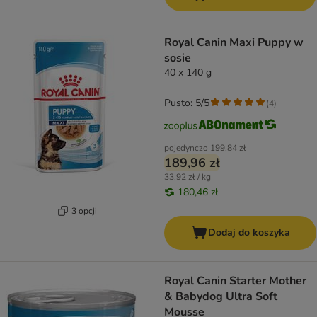
Royal Canin Maxi Puppy w
sosie
40 x 140 g
Pusto: 5/5
(
4
)
pojedynczo
199,84 zł
189,96 zł
33,92 zł / kg
180,46 zł
3 opcji
Dodaj do koszyka
Royal Canin Starter Mother
& Babydog Ultra Soft
Mousse