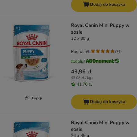
Dodaj do koszyka
Royal Canin Mini Puppy w
sosie
12 x 85 g
Pusto: 5/5
(
31
)
43,96 zł
43,08 zł / kg
41,76 zł
3 opcji
Dodaj do koszyka
Royal Canin Mini Puppy w
sosie
24 x 85 g