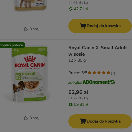
44,08 zł / kg
42,71 zł
Dodaj do koszyka
3 opcji
ooplus poleca
Royal Canin X-Small Adult
w sosie
12 x 85 g
Pusto: 5/5
(
1
)
62,96 zł
61,72 zł / kg
59,81 zł
3 opcji
Dodaj do koszyka