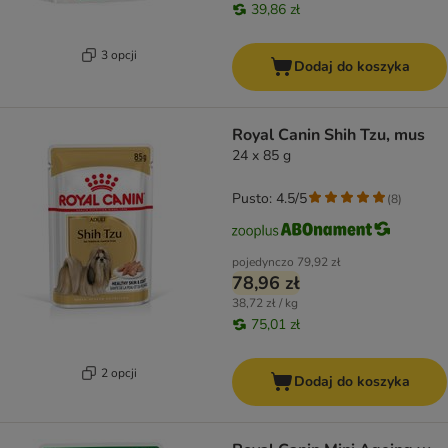
39,86 zł
3 opcji
Dodaj do koszyka
Royal Canin Shih Tzu, mus
24 x 85 g
Pusto: 4.5/5
(
8
)
pojedynczo
79,92 zł
78,96 zł
38,72 zł / kg
75,01 zł
2 opcji
Dodaj do koszyka