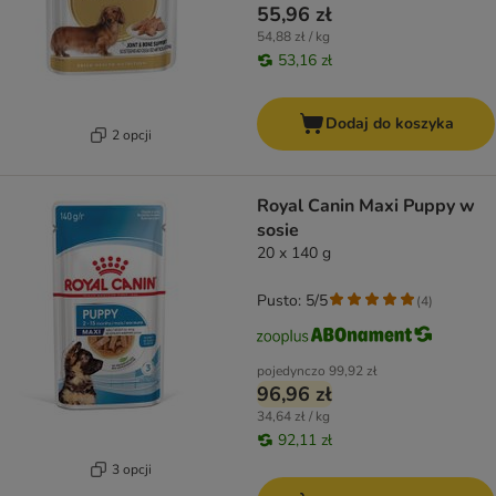
55,96 zł
54,88 zł / kg
53,16 zł
Dodaj do koszyka
2 opcji
Royal Canin Maxi Puppy w
sosie
20 x 140 g
Pusto: 5/5
(
4
)
pojedynczo
99,92 zł
96,96 zł
34,64 zł / kg
92,11 zł
3 opcji