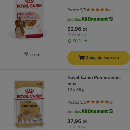
Pusto: 5/5
(
2
)
52,96 zł
37,84 zł / kg
50,31 zł
3 opcji
Dodaj do koszyka
Royal Canin Pomeranian,
mus
12 x 85 g
Pusto: 5/5
(
3
)
37,96 zł
37,20 zł / kg