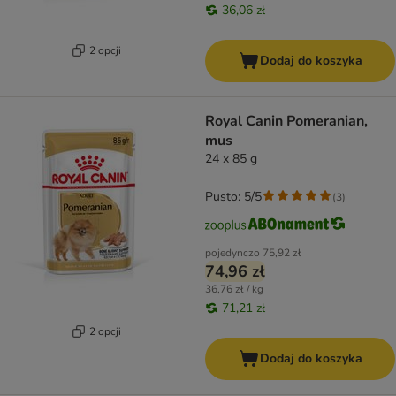
36,06 zł
2 opcji
Dodaj do koszyka
Royal Canin Pomeranian,
mus
24 x 85 g
Pusto: 5/5
(
3
)
pojedynczo
75,92 zł
74,96 zł
36,76 zł / kg
71,21 zł
2 opcji
Dodaj do koszyka