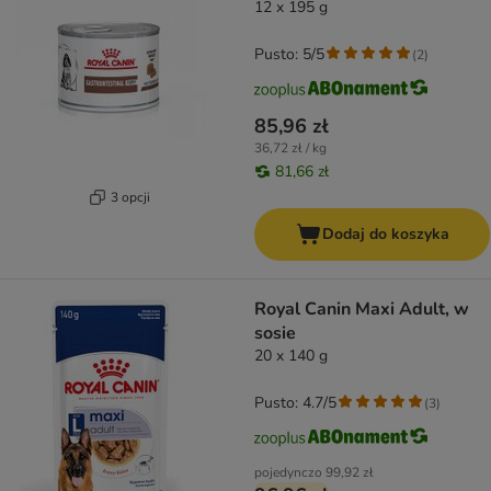
12 x 195 g
Pusto: 5/5
(
2
)
85,96 zł
36,72 zł / kg
81,66 zł
3 opcji
Dodaj do koszyka
Royal Canin Maxi Adult, w
sosie
20 x 140 g
Pusto: 4.7/5
(
3
)
pojedynczo
99,92 zł