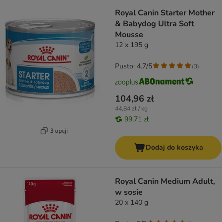
Royal Canin Starter Mother
& Babydog Ultra Soft
Mousse
12 x 195 g
Pusto: 4.7/5
(
3
)
104,96 zł
44,84 zł / kg
99,71 zł
3 opcji
Dodaj do koszyka
Royal Canin Medium Adult,
w sosie
20 x 140 g