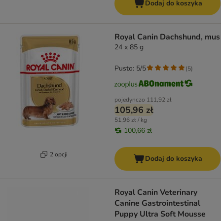
Dodaj do koszyka
Royal Canin Dachshund, mus
24 x 85 g
Pusto: 5/5
(
5
)
pojedynczo
111,92 zł
105,96 zł
51,96 zł / kg
100,66 zł
2 opcji
Dodaj do koszyka
Royal Canin Veterinary
Canine Gastrointestinal
Puppy Ultra Soft Mousse