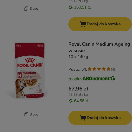
36,12 zł / kg
160,51 zł
3 opcji
Dodaj do koszyka
Royal Canin Medium Ageing
w sosie
10 x 140 g
Pusto: 5/5
(
4
)
67,96 zł
48,56 zł / kg
64,56 zł
3 opcji
Dodaj do koszyka