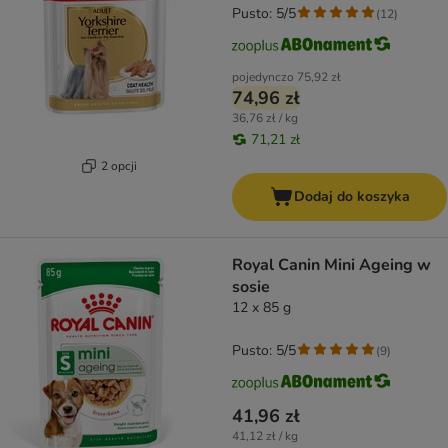
Pusto: 5/5
(
12
)
pojedynczo
75,92 zł
74,96 zł
36,76 zł / kg
71,21 zł
2 opcji
Dodaj do koszyka
Royal Canin Mini Ageing w
sosie
12 x 85 g
Pusto: 5/5
(
9
)
41,96 zł
41,12 zł / kg