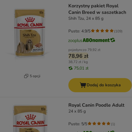
Korzystny pakiet Royal
Canin Breed w saszetkach
Shih Tzu, 24 x 85 g
Pusto: 4.9/5
(
109
)
pojedynczo
79,92 zł
78,96 zł
38,72 zł / kg
75,01 zł
5 opcji
Dodaj do koszyka
Royal Canin Poodle Adult
24 x 85 g
Pusto: 5/5
(
1
)