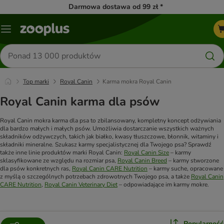
Darmowa dostawa od 99 zł *
Menu
Szukaj
produktów
Top marki
Royal Canin
Karma mokra Royal Canin
Royal Canin karma dla psów
Royal Canin mokra karma dla psa to zbilansowany, kompletny koncept odżywiania
dla bardzo małych i małych psów. Umożliwia dostarczanie wszystkich ważnych
składników odżywczych, takich jak białko, kwasy tłuszczowe, błonnik, witaminy i
składniki mineralne.
Szukasz karmy specjalistycznej dla Twojego psa? Sprawdź
także inne linie produktów marki Royal Canin:
Royal Canin Size
– karmy
sklasyfikowane ze względu na rozmiar psa,
Royal Canin Breed
– karmy stworzone
dla psów konkretnych ras,
Royal Canin CARE Nutrition
– karmy suche, opracowane
z myślą o szczególnych potrzebach zdrowotnych Twojego psa, a także
Royal Canin
CARE Nutrition
,
Royal Canin Veterinary Diet
– odpowiadające im karmy mokre.
Popularność