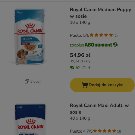
Royal Canin Medium Puppy
w sosie
10 x 140 g
Pusto: 5/5
(
2
)
54,96 zł
39,24 zł / kg
52,21 zł
3 opcji
Dodaj do koszyka
Royal Canin Maxi Adult, w
sosie
40 x 140 g
Pusto: 4.7/5
(
3
)