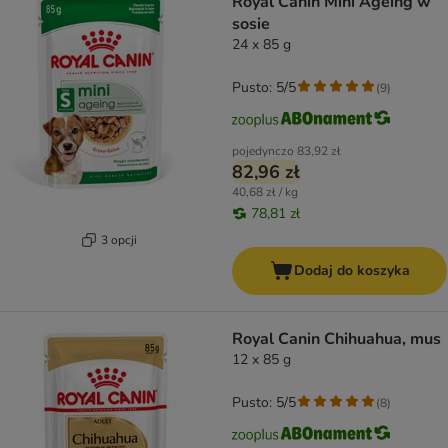
Royal Canin Mini Ageing w
sosie
24 x 85 g
Pusto: 5/5
(
9
)
pojedynczo
83,92 zł
82,96 zł
40,68 zł / kg
78,81 zł
3 opcji
Dodaj do koszyka
Royal Canin Chihuahua, mus
12 x 85 g
Pusto: 5/5
(
8
)