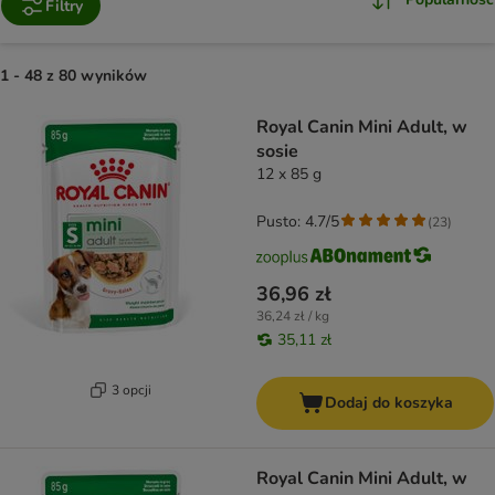
Filtry
1 - 48 z 80 wyników
product items have been changed
Royal Canin Mini Adult, w
sosie
12 x 85 g
Pusto: 4.7/5
(
23
)
36,96 zł
36,24 zł / kg
35,11 zł
3 opcji
Dodaj do koszyka
Royal Canin Mini Adult, w