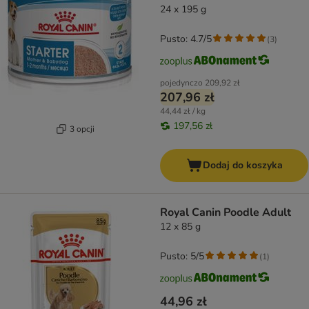
24 x 195 g
Pusto: 4.7/5
(
3
)
pojedynczo
209,92 zł
207,96 zł
44,44 zł / kg
197,56 zł
3 opcji
Dodaj do koszyka
Royal Canin Poodle Adult
12 x 85 g
Pusto: 5/5
(
1
)
44,96 zł