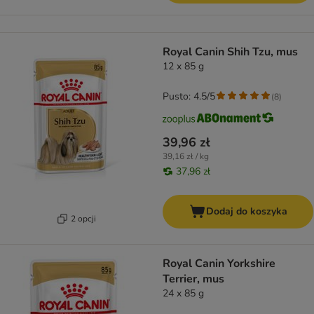
Royal Canin Shih Tzu, mus
12 x 85 g
Pusto: 4.5/5
(
8
)
39,96 zł
39,16 zł / kg
37,96 zł
Dodaj do koszyka
2 opcji
Royal Canin Yorkshire
Terrier, mus
24 x 85 g