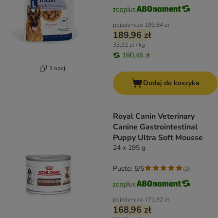
pojedynczo
199,84 zł
189,96 zł
33,92 zł / kg
180,46 zł
3 opcji
Dodaj do koszyka
Royal Canin Veterinary
Canine Gastrointestinal
Puppy Ultra Soft Mousse
24 x 195 g
Pusto: 5/5
(
2
)
pojedynczo
171,92 zł
168,96 zł