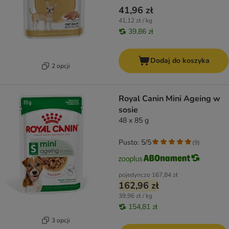
41,96 zł
41,12 zł / kg
39,86 zł
Dodaj do koszyka
2 opcji
Royal Canin Mini Ageing w
sosie
48 x 85 g
Pusto: 5/5
(
9
)
pojedynczo
167,84 zł
162,96 zł
39,96 zł / kg
154,81 zł
3 opcji