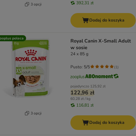
392,31 zł
3 opcji
Dodaj do koszyka
ooplus poleca
Royal Canin X-Small Adult
w sosie
24 x 85 g
Pusto: 5/5
(
1
)
pojedynczo
125,92 zł
122,96 zł
60,28 zł / kg
116,81 zł
3 opcji
Dodaj do koszyka