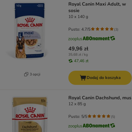
Royal Canin Maxi Adult, w
sosie
10 x 140 g
Pusto: 4.7/5
(
3
)
49,96 zł
35,68 zł / kg
47,46 zł
3 opcji
Dodaj do koszyka
Royal Canin Dachshund, mus
12 x 85 g
Pusto: 5/5
(
5
)