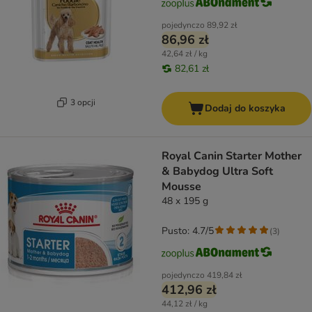
pojedynczo
89,92 zł
86,96 zł
42,64 zł / kg
82,61 zł
3 opcji
Dodaj do koszyka
Royal Canin Starter Mother
& Babydog Ultra Soft
Mousse
48 x 195 g
Pusto: 4.7/5
(
3
)
pojedynczo
419,84 zł
412,96 zł
44,12 zł / kg