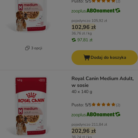
Pusto: 5/5
(
2
)
pojedynczo
105,92 zł
102,96 zł
36,76 zł / kg
97,81 zł
3 opcji
Dodaj do koszyka
Royal Canin Medium Adult,
w sosie
40 x 140 g
Pusto: 5/5
(
2
)
pojedynczo
211,84 zł
202,96 zł
36,24 zł / kg