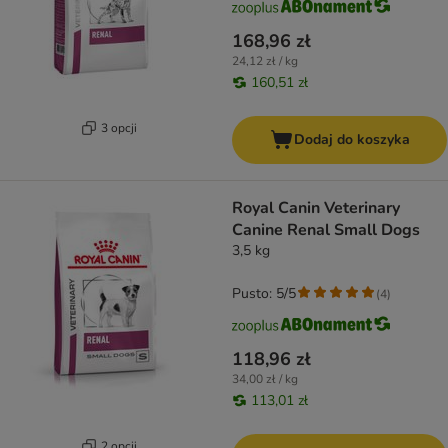
168,96 zł
24,12 zł / kg
160,51 zł
3 opcji
Dodaj do koszyka
Royal Canin Veterinary
Canine Renal Small Dogs
3,5 kg
Pusto: 5/5
(
4
)
118,96 zł
34,00 zł / kg
113,01 zł
2 opcji