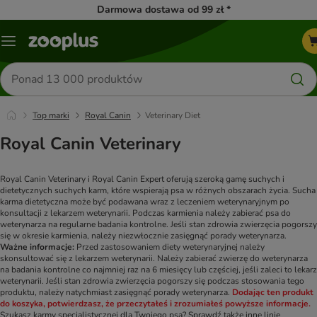
Darmowa dostawa od 99 zł *
Menu
Szukaj
produktów
Top marki
Royal Canin
Veterinary Diet
Royal Canin Veterinary
Royal Canin Veterinary i Royal Canin Expert oferują szeroką gamę suchych i
dietetycznych suchych karm, które wspierają psa w różnych obszarach życia. Sucha
karma dietetyczna może być podawana wraz z leczeniem weterynaryjnym po
konsultacji z lekarzem weterynarii. Podczas karmienia należy zabierać psa do
weterynarza na regularne badania kontrolne. Jeśli stan zdrowia zwierzęcia pogorszy
się w okresie karmienia, należy niezwłocznie zasięgnąć porady weterynarza.
Ważne informacje:
Przed zastosowaniem diety weterynaryjnej należy
skonsultować się z lekarzem weterynarii. Należy zabierać zwierzę do weterynarza
na badania kontrolne co najmniej raz na 6 miesięcy lub częściej, jeśli zaleci to lekarz
weterynarii. Jeśli stan zdrowia zwierzęcia pogorszy się podczas stosowania tego
produktu, należy natychmiast zasięgnąć porady weterynarza.
Dodając ten produkt
do koszyka, potwierdzasz, że przeczytałeś i zrozumiałeś powyższe informacje.
Szukasz karmy specjalistycznej dla Twojego psa? Sprawdź także inne linie