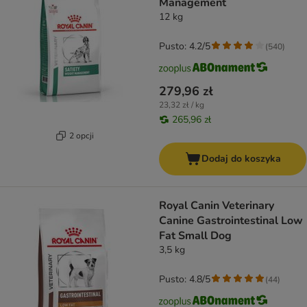
Management
12 kg
Pusto: 4.2/5
(
540
)
279,96 zł
23,32 zł / kg
265,96 zł
2 opcji
Dodaj do koszyka
Royal Canin Veterinary
Canine Gastrointestinal Low
Fat Small Dog
3,5 kg
Pusto: 4.8/5
(
44
)