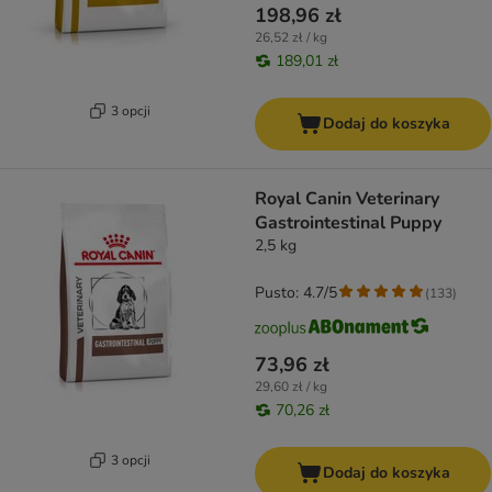
198,96 zł
26,52 zł / kg
189,01 zł
3 opcji
Dodaj do koszyka
Royal Canin Veterinary
Gastrointestinal Puppy
2,5 kg
Pusto: 4.7/5
(
133
)
73,96 zł
29,60 zł / kg
70,26 zł
3 opcji
Dodaj do koszyka