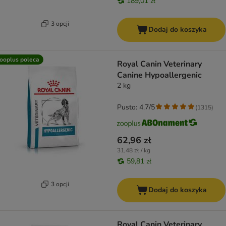
189,01 zł
3 opcji
Dodaj do koszyka
ooplus poleca
Royal Canin Veterinary
Canine Hypoallergenic
2 kg
Pusto: 4.7/5
(
1315
)
62,96 zł
31,48 zł / kg
59,81 zł
3 opcji
Dodaj do koszyka
Royal Canin Veterinary