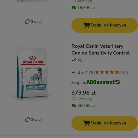
30,00 zł / kg
199,46 zł
3 opcji
Dodaj do koszyka
Royal Canin Veterinary
Canine Sensitivity Control
14 kg
Pusto: 4.7/5
(
351
)
379,96 zł
27,12 zł / kg
360,96 zł
3 opcji
Dodaj do koszyka