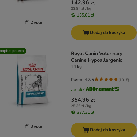
142,96 zł
23,84 zł / kg
135,81 zł
2 opcji
Dodaj do koszyka
ooplus poleca
Royal Canin Veterinary
Canine Hypoallergenic
14 kg
Pusto: 4.7/5
(
1315
)
354,96 zł
25,36 zł / kg
337,21 zł
3 opcji
Dodaj do koszyka