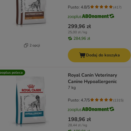
Pusto: 4.8/5
(
417
)
299,96 zł
25,00 zł / kg
284,96 zł
2 opcji
Dodaj do koszyka
ooplus poleca
Royal Canin Veterinary
Canine Hypoallergenic
7 kg
Pusto: 4.7/5
(
1315
)
198,96 zł
28,44 zł / kg