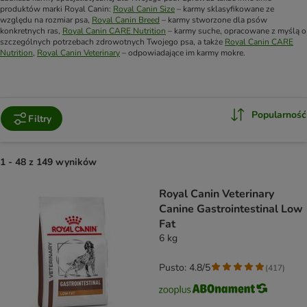
produktów marki Royal Canin:
Royal Canin Size
– karmy sklasyfikowane ze
względu na rozmiar psa,
Royal Canin Breed
– karmy stworzone dla psów
konkretnych ras,
Royal Canin CARE Nutrition
– karmy suche, opracowane z myślą o
szczególnych potrzebach zdrowotnych Twojego psa, a także
Royal Canin CARE
Nutrition
,
Royal Canin Veterinary
– odpowiadające im karmy mokre.
Popularność
Filtry
1 - 48 z 149 wyników
product items have been changed
Royal Canin Veterinary
Canine Gastrointestinal Low
Fat
6 kg
Pusto: 4.8/5
(
417
)