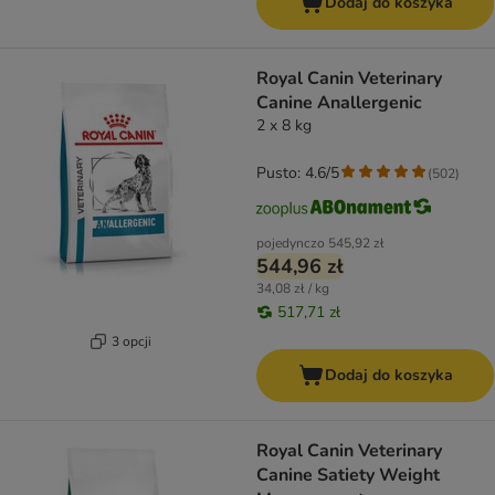
Dodaj do koszyka
Royal Canin Veterinary
Canine Anallergenic
2 x 8 kg
Pusto: 4.6/5
(
502
)
pojedynczo
545,92 zł
544,96 zł
34,08 zł / kg
517,71 zł
3 opcji
Dodaj do koszyka
Royal Canin Veterinary
Canine Satiety Weight