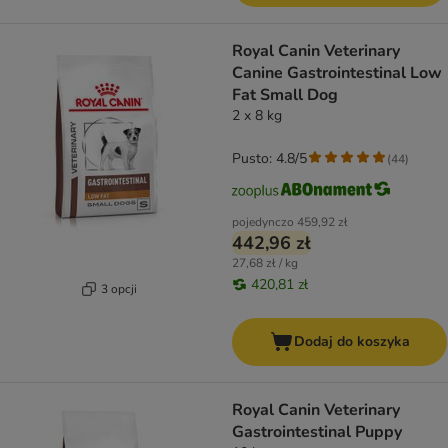
Royal Canin Veterinary
Canine Gastrointestinal Low
Fat Small Dog
2 x 8 kg
Pusto: 4.8/5
(
44
)
pojedynczo
459,92 zł
442,96 zł
27,68 zł / kg
420,81 zł
3 opcji
Dodaj do koszyka
Royal Canin Veterinary
Gastrointestinal Puppy