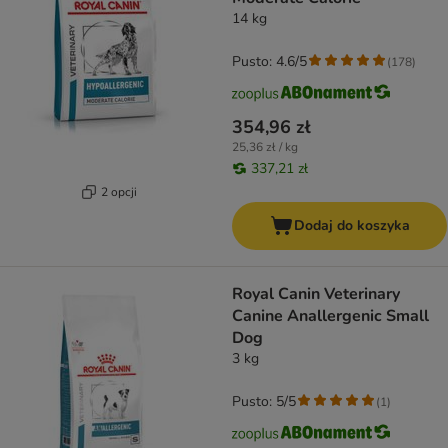
14 kg
Pusto: 4.6/5
(
178
)
354,96 zł
25,36 zł / kg
337,21 zł
2 opcji
Dodaj do koszyka
Royal Canin Veterinary
Canine Anallergenic Small
Dog
3 kg
Pusto: 5/5
(
1
)