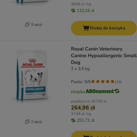
38,64 zł / kg
110,16 zł
3 opcji
Dodaj do koszyka
Royal Canin Veterinary
Canine Hypoallergenic Small
Dog
2 x 3,5 kg
Pusto: 5/5
(
18
)
pojedynczo
267,92 zł
264,96 zł
37,84 zł / kg
251,71 zł
2 opcji