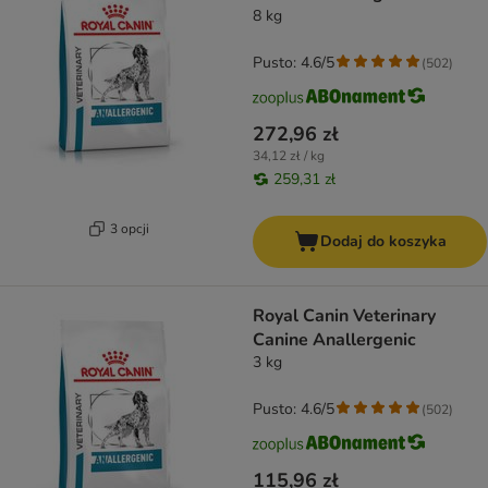
8 kg
Pusto: 4.6/5
(
502
)
272,96 zł
34,12 zł / kg
259,31 zł
3 opcji
Dodaj do koszyka
Royal Canin Veterinary
Canine Anallergenic
3 kg
Pusto: 4.6/5
(
502
)
115,96 zł