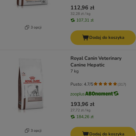
112,96 zł
32,28 zł / kg
107,31 zł
3 opcji
Dodaj do koszyka
Royal Canin Veterinary
Canine Hepatic
7 kg
Pusto: 4.7/5
(
317
)
193,96 zł
27,72 zł / kg
184,26 zł
3 opcji
Dodaj do koszyka