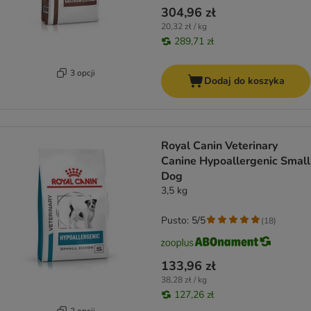
304,96 zł
20,32 zł / kg
289,71 zł
3 opcji
Dodaj do koszyka
Royal Canin Veterinary
Canine Hypoallergenic Small
Dog
3,5 kg
Pusto: 5/5
(
18
)
133,96 zł
38,28 zł / kg
127,26 zł
2 opcji