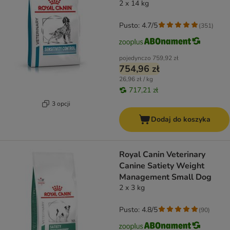
2 x 14 kg
Pusto: 4.7/5
(
351
)
pojedynczo
759,92 zł
754,96 zł
26,96 zł / kg
717,21 zł
3 opcji
Dodaj do koszyka
Royal Canin Veterinary
Canine Satiety Weight
Management Small Dog
2 x 3 kg
Pusto: 4.8/5
(
90
)