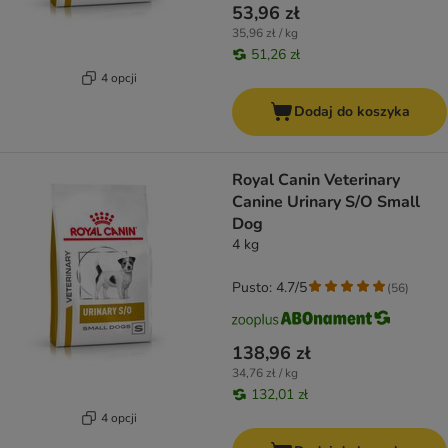
53,96 zł
35,96 zł / kg
51,26 zł
4 opcji
Dodaj do koszyka
Royal Canin Veterinary
Canine Urinary S/O Small
Dog
4 kg
Pusto: 4.7/5
(
56
)
138,96 zł
34,76 zł / kg
132,01 zł
4 opcji