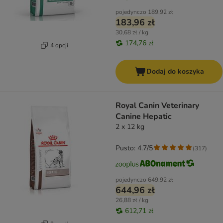
pojedynczo
189,92 zł
183,96 zł
30,68 zł / kg
174,76 zł
4 opcji
Dodaj do koszyka
Royal Canin Veterinary
Canine Hepatic
2 x 12 kg
Pusto: 4.7/5
(
317
)
pojedynczo
649,92 zł
644,96 zł
26,88 zł / kg
612,71 zł