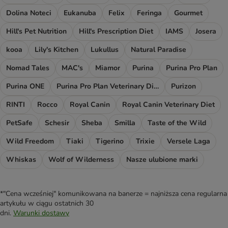
Dolina Noteci
Eukanuba
Felix
Feringa
Gourmet
Hill's Pet Nutrition
Hill's Prescription Diet
IAMS
Josera
kooa
Lily's Kitchen
Lukullus
Natural Paradise
Nomad Tales
MAC's
Miamor
Purina
Purina Pro Plan
Purina ONE
Purina Pro Plan Veterinary Diets
Purizon
RINTI
Rocco
Royal Canin
Royal Canin Veterinary Diet
PetSafe
Schesir
Sheba
Smilla
Taste of the Wild
Wild Freedom
Tiaki
Tigerino
Trixie
Versele Laga
Whiskas
Wolf of Wilderness
Nasze ulubione marki
*"Cena wcześniej" komunikowana na banerze = najniższa cena regularna
artykułu w ciągu ostatnich 30
dni.
Warunki dostawy