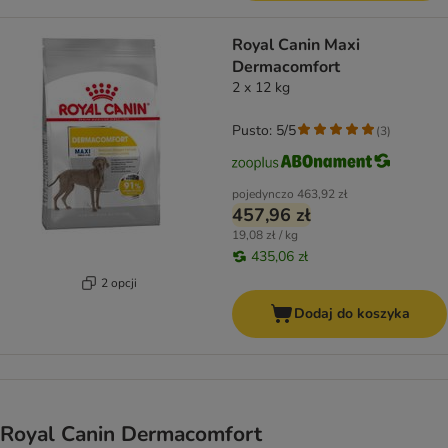
Royal Canin Maxi
Dermacomfort
2 x 12 kg
Pusto: 5/5
(
3
)
pojedynczo
463,92 zł
457,96 zł
19,08 zł / kg
435,06 zł
2 opcji
Dodaj do koszyka
Royal Canin Dermacomfort