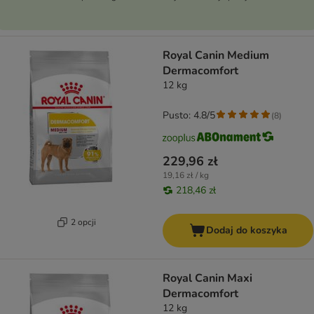
Royal Canin Medium
Dermacomfort
12 kg
Pusto: 4.8/5
(
8
)
229,96 zł
19,16 zł / kg
218,46 zł
2 opcji
Dodaj do koszyka
Royal Canin Maxi
Dermacomfort
12 kg