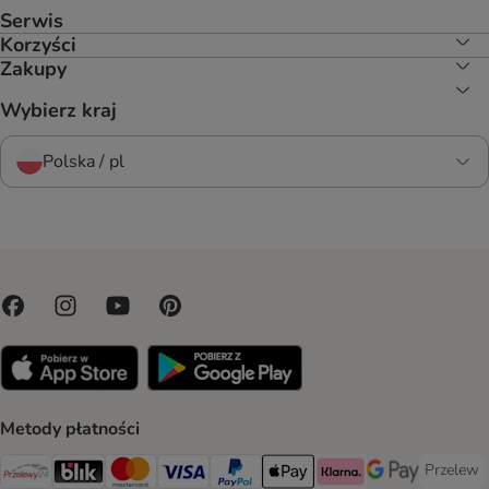
Serwis
Korzyści
Zakupy
Wybierz kraj
Polska / pl
Metody płatności
Przelew
Przelew 
Przelewy24 Payment Method
Blik Payment Method
MasterCard Payment Method
Visa Payment Method
PayPal Payment Method
Apple Pay Payment Method
Klarna Payment Method
Google Pay Paym