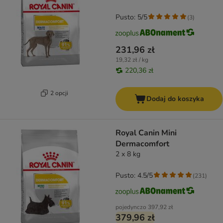
Pusto: 5/5
(
3
)
231,96 zł
19,32 zł / kg
220,36 zł
2 opcji
Dodaj do koszyka
Royal Canin Mini
Dermacomfort
2 x 8 kg
Pusto: 4.5/5
(
231
)
pojedynczo
397,92 zł
379,96 zł