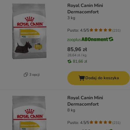
product items have been changed
Royal Canin Mini
Dermacomfort
3 kg
Pusto: 4.5/5
(
231
)
85,96 zł
28,64 zł / kg
81,66 zł
3 opcji
Dodaj do koszyka
Royal Canin Mini
Dermacomfort
8 kg
Pusto: 4.5/5
(
231
)