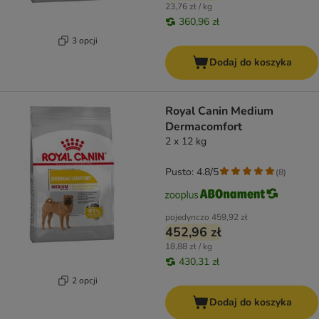
23,76 zł / kg
360,96 zł
3 opcji
Dodaj do koszyka
Royal Canin Medium
Dermacomfort
2 x 12 kg
Pusto: 4.8/5
(
8
)
pojedynczo
459,92 zł
452,96 zł
18,88 zł / kg
430,31 zł
2 opcji
Dodaj do koszyka