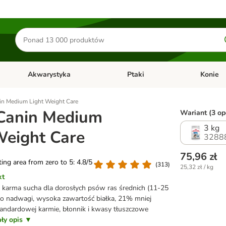
Szukaj
produktów
Akwarystyka
Ptaki
Konie
y
Otwórz menu kategorii: Małe zwierzęta
Otwórz menu kategorii: Akwaryst
Otwórz men
in Medium Light Weight Care
Canin Medium
Wariant (3 opc
3 kg
Weight Care
3288
75,96 zł
ating area from zero to 5: 4.8/5
(
313
)
25,32 zł / kg
kt
 karma sucha dla dorosłych psów ras średnich (11-25
 do nadwagi, wysoka zawartość białka, 21% mniej
tandardowej karmie, błonnik i kwasy tłuszczowe
ały opis ▼