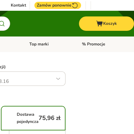
Kontakt
Zamów ponownie
Koszyk
Top marki
% Promocje
yka
u kategorii: Ptaki
Otwórz menu kategorii: Konie
Otwórz menu kategorii: Top m
ji)
8.16
Dostawa
75,96 zł
pojedyncza