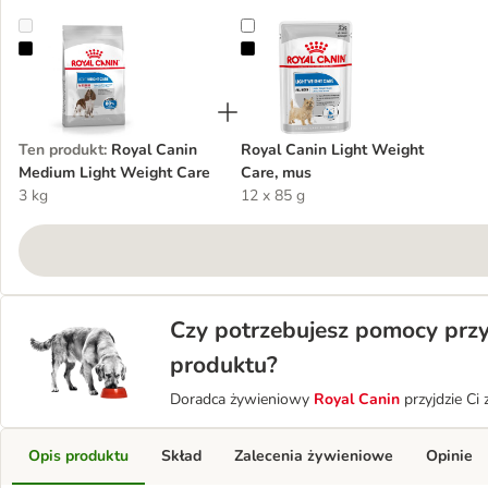
Royal Canin Medium Light Weight Care
Royal Canin Light Weight Care, m
Ten produkt
:
Royal Canin
Royal Canin Light Weight
Medium Light Weight Care
Care, mus
3 kg
12 x 85 g
Czy potrzebujesz pomocy prz
produktu?
Doradca żywieniowy
Royal Canin
przyjdzie Ci
Opis produktu
Skład
Zalecenia żywieniowe
Opinie