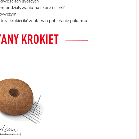
ciwościach sycących
 oddziaływaniu na skórę i sierść
dżywczym
uktura krokiecików ułatwia pobieranie pokarmu