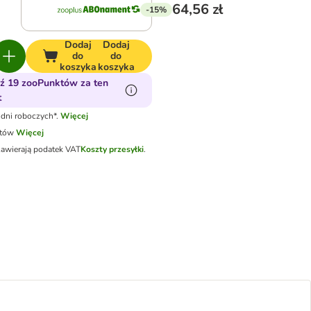
64,56 zł
-15%
Dodaj
Dodaj
do
do
koszyka
koszyka
ź 19 zooPunktów za ten
t
dni roboczych*.
Więcej
otów
Więcej
zawierają podatek VAT
Koszty przesyłki
.