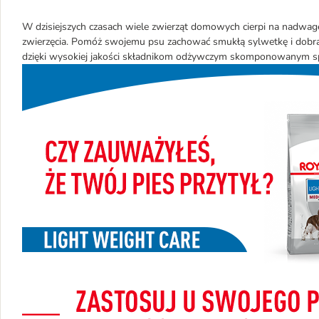
W dzisiejszych czasach wiele zwierząt domowych cierpi na nadwag
zwierzęcia. Pomóż swojemu psu zachować smukłą sylwetkę i dobrą
dzięki wysokiej jakości składnikom odżywczym skomponowanym spec