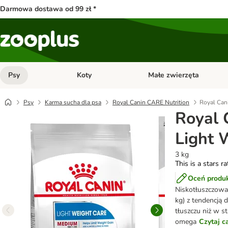
Darmowa dostawa od 99 zł *
Psy
Koty
Małe zwierzęta
Otwórz menu kategorii: Psy
Otwórz menu kategorii: Kot
Psy
Karma sucha dla psa
Royal Canin CARE Nutrition
Royal Can
Royal 
Light 
3 kg
This is a stars r
Oceń produ
Niskotłuszczowa
kg) z tendencją
tłuszczu niż w s
omega
Czytaj c