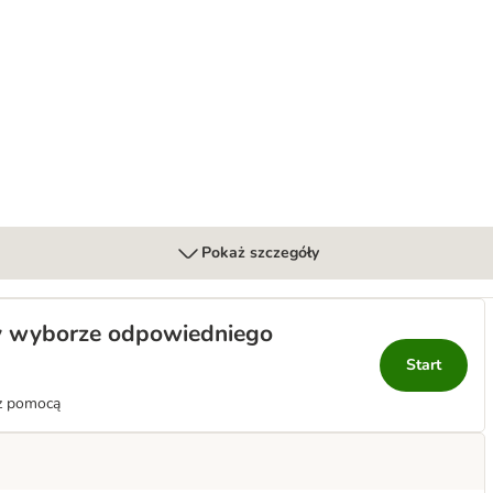
us
Pokaż szczegóły
y wyborze odpowiedniego
Start
 z pomocą