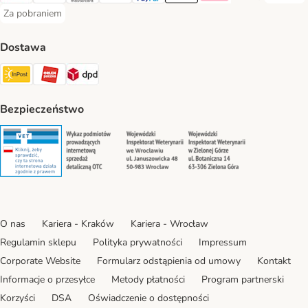
Za pobraniem
Za pobraniem Payment Method
Dostawa
Paczkomat® Shipping Method
ORLEN Paczka Shipping Method
DPD Shipping Method
Bezpieczeństwo
Security
Security
Security
Security
O nas
Kariera - Kraków
Kariera - Wrocław
Regulamin sklepu
Polityka prywatności
Impressum
Corporate Website
Formularz odstąpienia od umowy
Kontakt
Informacje o przesyłce
Metody płatności
Program partnerski
Korzyści
DSA
Oświadczenie o dostępności