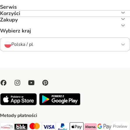
Serwis
Korzyści
Zakupy
Wybierz kraj
Polska / pl
Metody płatności
Przelew
Przelew 
Przelewy24 Payment Method
Blik Payment Method
MasterCard Payment Method
Visa Payment Method
PayPal Payment Method
Apple Pay Payment Method
Klarna Payment Method
Google Pay Paym