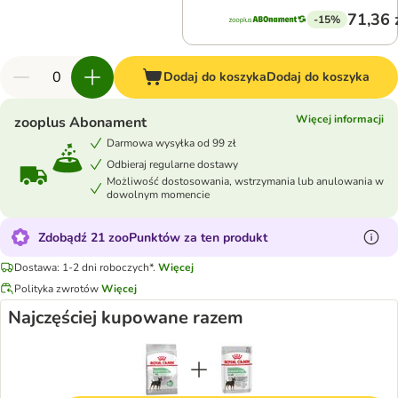
71,36 
-15%
Dodaj do koszyka
Dodaj do koszyka
Więcej informacji
zooplus Abonament
Darmowa wysyłka od 99 zł
Odbieraj regularne dostawy
Możliwość dostosowania, wstrzymania lub anulowania w
dowolnym momencie
Zdobądź 21 zooPunktów za ten produkt
Dostawa: 1-2 dni roboczych*.
Więcej
Polityka zwrotów
Więcej
Najczęściej kupowane razem