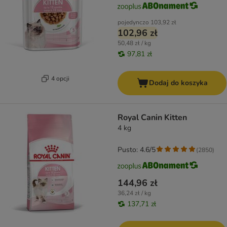
pojedynczo
103,92 zł
102,96 zł
50,48 zł / kg
97,81 zł
4 opcji
Dodaj do koszyka
Royal Canin Kitten
4 kg
Pusto: 4.6/5
(
2850
)
144,96 zł
36,24 zł / kg
137,71 zł