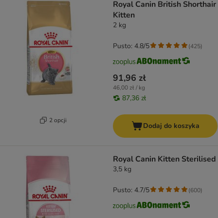
Royal Canin British Shorthair
Kitten
2 kg
Pusto: 4.8/5
(
425
)
91,96 zł
46,00 zł / kg
87,36 zł
2 opcji
Dodaj do koszyka
Royal Canin Kitten Sterilised
3,5 kg
Pusto: 4.7/5
(
600
)