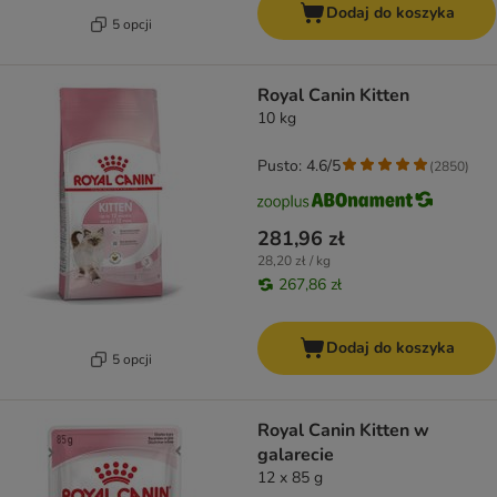
Dodaj do koszyka
5 opcji
Royal Canin Kitten
10 kg
Pusto: 4.6/5
(
2850
)
281,96 zł
28,20 zł / kg
267,86 zł
Dodaj do koszyka
5 opcji
Royal Canin Kitten w
galarecie
12 x 85 g