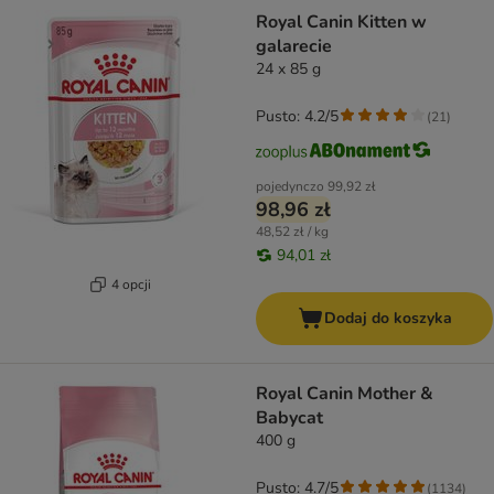
Royal Canin Kitten w
galarecie
24 x 85 g
Pusto: 4.2/5
(
21
)
pojedynczo
99,92 zł
98,96 zł
48,52 zł / kg
94,01 zł
4 opcji
Dodaj do koszyka
Royal Canin Mother &
Babycat
400 g
Pusto: 4.7/5
(
1134
)