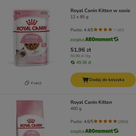
product items have been changed
Royal Canin Kitten w sosie
12 x 85 g
Pusto: 4.4/5
(
47
)
51,96 zł
50,96 zł / kg
49,36 zł
Dodaj do koszyka
4 opcji
Royal Canin Kitten
400 g
Pusto: 4.6/5
(
2850
)