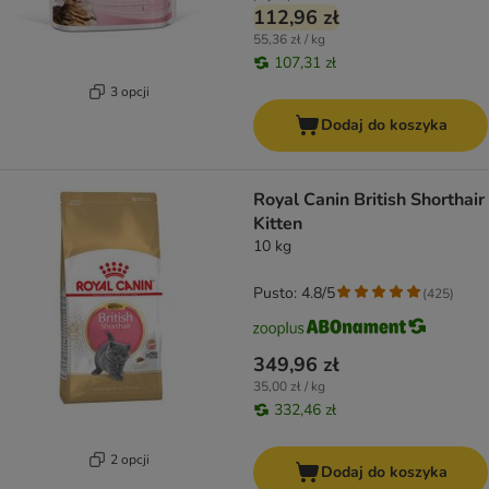
112,96 zł
55,36 zł / kg
107,31 zł
3 opcji
Dodaj do koszyka
Royal Canin British Shorthair
Kitten
10 kg
Pusto: 4.8/5
(
425
)
349,96 zł
35,00 zł / kg
332,46 zł
2 opcji
Dodaj do koszyka