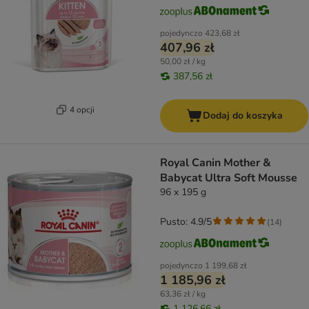
pojedynczo
423,68 zł
407,96 zł
50,00 zł / kg
387,56 zł
4 opcji
Dodaj do koszyka
Royal Canin Mother &
Babycat Ultra Soft Mousse
96 x 195 g
Pusto: 4.9/5
(
14
)
pojedynczo
1 199,68 zł
1 185,96 zł
63,36 zł / kg
1 126,66 zł