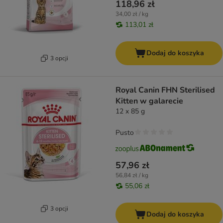
118,96 zł
34,00 zł / kg
113,01 zł
Dodaj do koszyka
3 opcji
Royal Canin FHN Sterilised
Kitten w galarecie
12 x 85 g
Pusto
57,96 zł
56,84 zł / kg
55,06 zł
3 opcji
Dodaj do koszyka