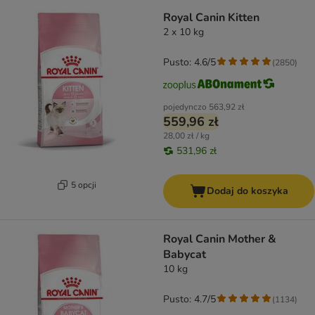
Royal Canin Kitten
2 x 10 kg
Pusto: 4.6/5
(
2850
)
pojedynczo
563,92 zł
559,96 zł
28,00 zł / kg
531,96 zł
5 opcji
Dodaj do koszyka
Royal Canin Mother &
Babycat
10 kg
Pusto: 4.7/5
(
1134
)