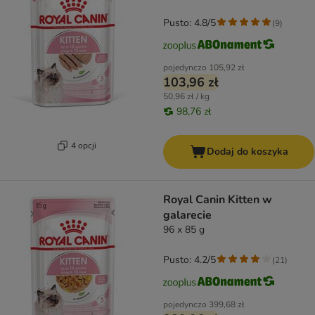
Pusto: 4.8/5
(
9
)
pojedynczo
105,92 zł
103,96 zł
50,96 zł / kg
98,76 zł
4 opcji
Dodaj do koszyka
Royal Canin Kitten w
galarecie
96 x 85 g
Pusto: 4.2/5
(
21
)
pojedynczo
399,68 zł