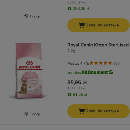
63,68 zł / kg
283,06 zł
4 opcji
Dodaj do koszyka
Royal Canin Kitten Sterilised
2 kg
Pusto: 4.7/5
(
600
)
85,96 zł
43,00 zł / kg
81,66 zł
Dodaj do koszyka
3 opcji