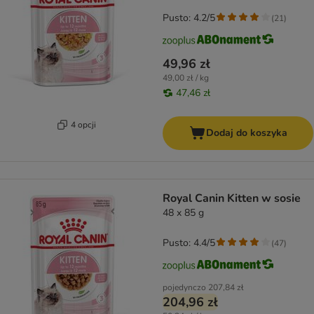
Pusto: 4.2/5
(
21
)
49,96 zł
49,00 zł / kg
47,46 zł
4 opcji
Dodaj do koszyka
Royal Canin Kitten w sosie
48 x 85 g
Pusto: 4.4/5
(
47
)
pojedynczo
207,84 zł
204,96 zł