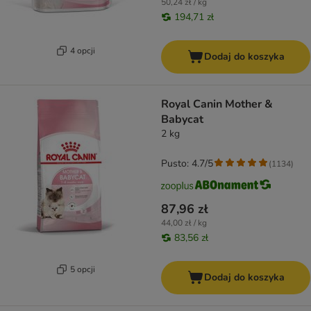
50,24 zł / kg
194,71 zł
4 opcji
Dodaj do koszyka
Royal Canin Mother &
Babycat
2 kg
Pusto: 4.7/5
(
1134
)
87,96 zł
44,00 zł / kg
83,56 zł
5 opcji
Dodaj do koszyka