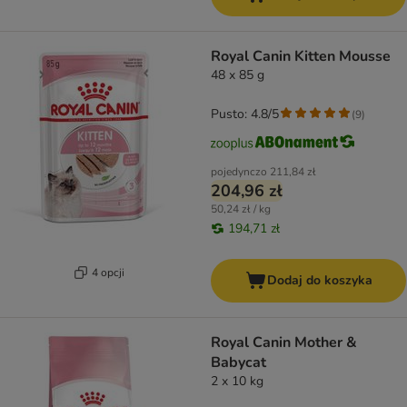
Royal Canin Kitten Mousse
48 x 85 g
Pusto: 4.8/5
(
9
)
pojedynczo
211,84 zł
204,96 zł
50,24 zł / kg
194,71 zł
4 opcji
Dodaj do koszyka
Royal Canin Mother &
Babycat
2 x 10 kg