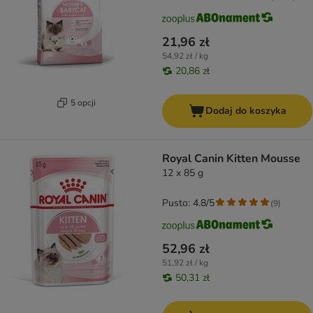
21,96 zł
54,92 zł / kg
20,86 zł
5 opcji
Dodaj do koszyka
Royal Canin Kitten Mousse
12 x 85 g
Pusto: 4.8/5
(
9
)
52,96 zł
51,92 zł / kg
50,31 zł