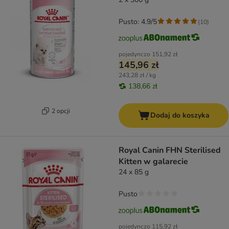
Pusto: 4.9/5
(
10
)
pojedynczo
151,92 zł
145,96 zł
243,28 zł / kg
138,66 zł
2 opcji
Dodaj do koszyka
Royal Canin FHN Sterilised
Kitten w galarecie
24 x 85 g
Pusto
pojedynczo
115,92 zł