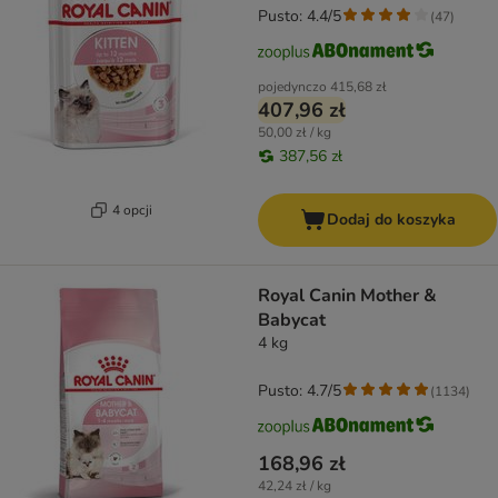
Pusto: 4.4/5
(
47
)
pojedynczo
415,68 zł
407,96 zł
50,00 zł / kg
387,56 zł
4 opcji
Dodaj do koszyka
Royal Canin Mother &
Babycat
4 kg
Pusto: 4.7/5
(
1134
)
168,96 zł
42,24 zł / kg