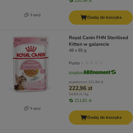
220,36 zł
3 opcji
Dodaj do koszyka
Royal Canin FHN Sterilised
Kitten w galarecie
48 x 85 g
Pusto
pojedynczo
231,84 zł
222,96 zł
54,64 zł / kg
211,81 zł
3 opcji
Dodaj do koszyka