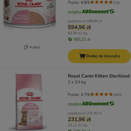
Pusto: 4.9/5
(
14
)
pojedynczo
599,84 zł
594,96 zł
63,56 zł / kg
565,21 zł
4 opcji
Dodaj do koszyka
Royal Canin Kitten Sterilised
2 x 3,5 kg
Pusto: 4.7/5
(
600
)
pojedynczo
237,92 zł
231,96 zł
33,12 zł / kg