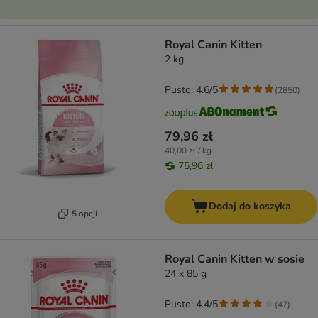
Royal Canin Kitten
2 kg
Pusto: 4.6/5
(
2850
)
79,96 zł
40,00 zł / kg
75,96 zł
Dodaj do koszyka
5 opcji
Royal Canin Kitten w sosie
24 x 85 g
Pusto: 4.4/5
(
47
)