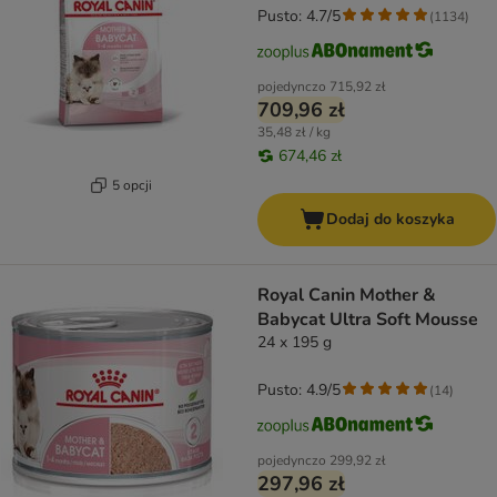
Pusto: 4.7/5
(
1134
)
pojedynczo
715,92 zł
709,96 zł
35,48 zł / kg
674,46 zł
5 opcji
Dodaj do koszyka
Royal Canin Mother &
Babycat Ultra Soft Mousse
24 x 195 g
Pusto: 4.9/5
(
14
)
pojedynczo
299,92 zł
297,96 zł