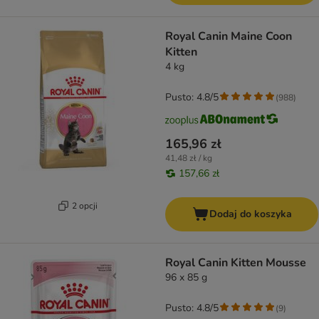
Royal Canin Maine Coon
Kitten
4 kg
Pusto: 4.8/5
(
988
)
165,96 zł
41,48 zł / kg
157,66 zł
2 opcji
Dodaj do koszyka
Royal Canin Kitten Mousse
96 x 85 g
Pusto: 4.8/5
(
9
)