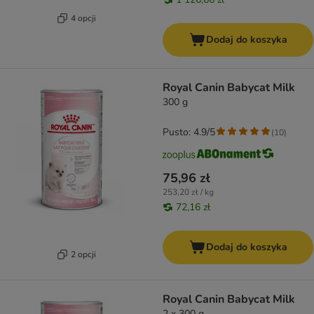
4 opcji
Dodaj do koszyka
Royal Canin Babycat Milk
300 g
Pusto: 4.9/5
(
10
)
75,96 zł
253,20 zł / kg
72,16 zł
Dodaj do koszyka
2 opcji
Royal Canin Babycat Milk
2 x 300 g