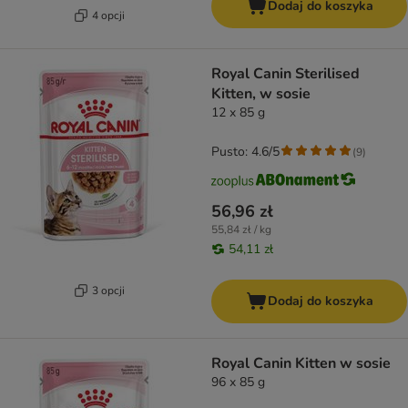
Dodaj do koszyka
4 opcji
Royal Canin Sterilised
Kitten, w sosie
12 x 85 g
Pusto: 4.6/5
(
9
)
56,96 zł
55,84 zł / kg
54,11 zł
3 opcji
Dodaj do koszyka
Royal Canin Kitten w sosie
96 x 85 g