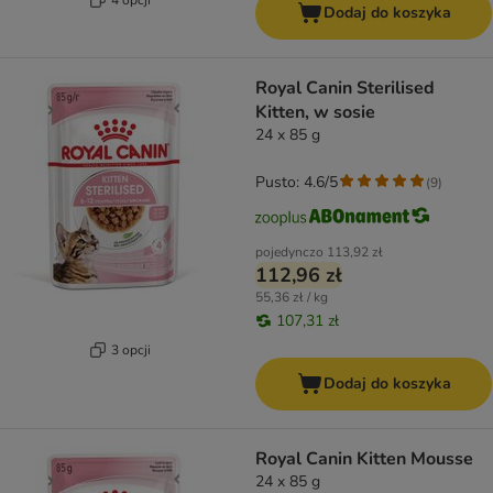
Dodaj do koszyka
Royal Canin Sterilised
Kitten, w sosie
24 x 85 g
Pusto: 4.6/5
(
9
)
pojedynczo
113,92 zł
112,96 zł
55,36 zł / kg
107,31 zł
3 opcji
Dodaj do koszyka
Royal Canin Kitten Mousse
24 x 85 g