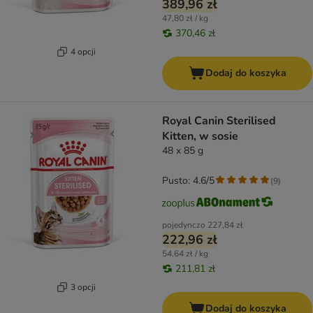
389,96 zł
47,80 zł / kg
370,46 zł
4 opcji
Dodaj do koszyka
Royal Canin Sterilised
Kitten, w sosie
48 x 85 g
Pusto: 4.6/5
(
9
)
pojedynczo
227,84 zł
222,96 zł
54,64 zł / kg
211,81 zł
3 opcji
Dodaj do koszyka