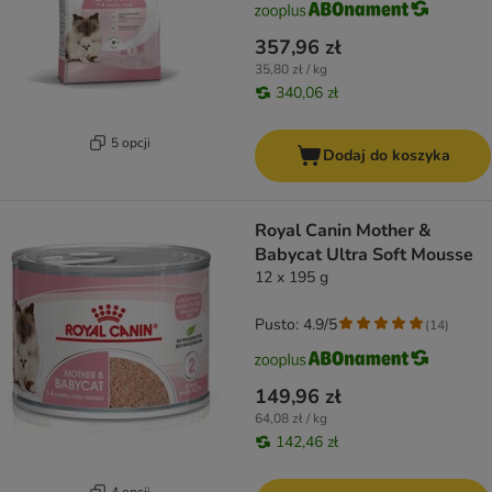
357,96 zł
35,80 zł / kg
340,06 zł
5 opcji
Dodaj do koszyka
Royal Canin Mother &
Babycat Ultra Soft Mousse
12 x 195 g
Pusto: 4.9/5
(
14
)
149,96 zł
64,08 zł / kg
142,46 zł
4 opcji