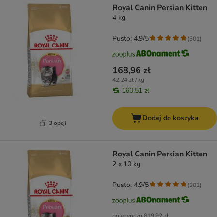
Royal Canin Persian Kitten
4 kg
Pusto: 4.9/5
(
301
)
168,96 zł
42,24 zł / kg
160,51 zł
Dodaj do koszyka
3 opcji
Royal Canin Persian Kitten
2 x 10 kg
Pusto: 4.9/5
(
301
)
pojedynczo
819,92 zł