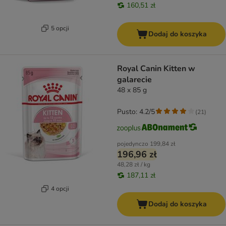
160,51 zł
5 opcji
Dodaj do koszyka
Royal Canin Kitten w
galarecie
48 x 85 g
Pusto: 4.2/5
(
21
)
pojedynczo
199,84 zł
196,96 zł
48,28 zł / kg
187,11 zł
4 opcji
Dodaj do koszyka