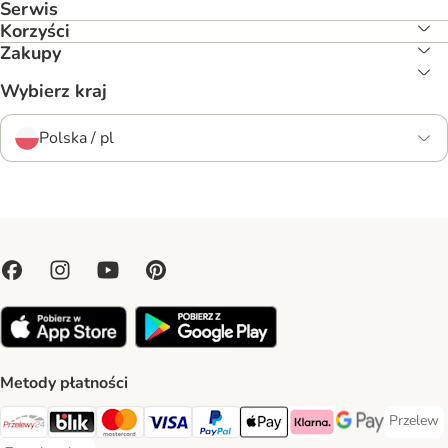
Serwis
Korzyści
Zakupy
Wybierz kraj
Polska / pl
Metody płatności
Przelew
Przelew 
Przelewy24 Payment Method
Blik Payment Method
MasterCard Payment Method
Visa Payment Method
PayPal Payment Method
Apple Pay Payment Method
Klarna Payment Method
Google Pay Paym