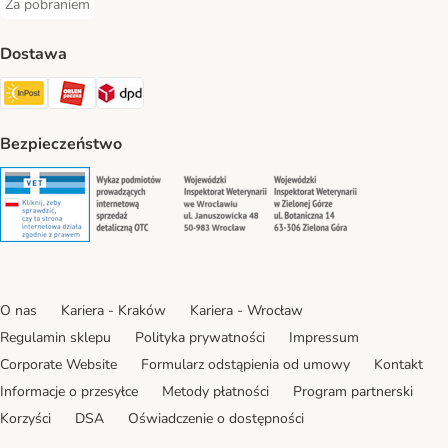
Za pobraniem
Za pobraniem Payment Method
Dostawa
Paczkomat® Shipping Method
ORLEN Paczka Shipping Method
DPD Shipping Method
Bezpieczeństwo
Security
Security
Security
Security
O nas
Kariera - Kraków
Kariera - Wrocław
Regulamin sklepu
Polityka prywatności
Impressum
Corporate Website
Formularz odstąpienia od umowy
Kontakt
Informacje o przesyłce
Metody płatności
Program partnerski
Korzyści
DSA
Oświadczenie o dostępności