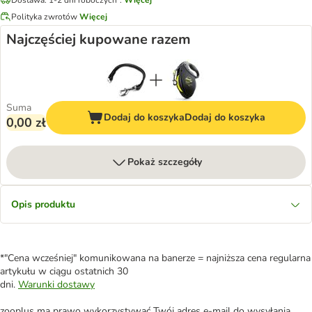
Polityka zwrotów
Więcej
Najczęściej kupowane razem
Suma
Dodaj do koszyka
Dodaj do koszyka
0,00 zł
Pokaż szczegóły
Opis produktu
*"Cena wcześniej" komunikowana na banerze = najniższa cena regularna
artykułu w ciągu ostatnich 30
dni.
Warunki dostawy
zooplus ma prawo wykorzystywać Twój adres e-mail do wysyłania