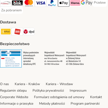
Przelew
Przelew 
Przelewy24 Payment Method
Blik Payment Method
MasterCard Payment Method
Visa Payment Method
PayPal Payment Method
Apple Pay Payment Method
Klarna Payment Method
Google Pay Paym
Za pobraniem
Za pobraniem Payment Method
Dostawa
Paczkomat® Shipping Method
ORLEN Paczka Shipping Method
DPD Shipping Method
Bezpieczeństwo
Security
Security
Security
Security
O nas
Kariera - Kraków
Kariera - Wrocław
Regulamin sklepu
Polityka prywatności
Impressum
Corporate Website
Formularz odstąpienia od umowy
Kontakt
Informacje o przesyłce
Metody płatności
Program partnerski