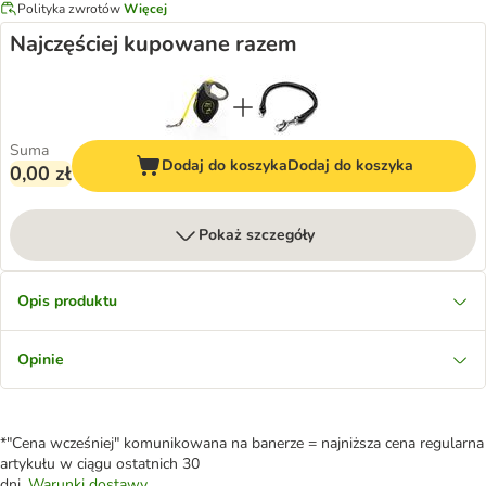
Polityka zwrotów
Więcej
Najczęściej kupowane razem
Suma
Dodaj do koszyka
Dodaj do koszyka
0,00 zł
Pokaż szczegóły
Opis produktu
Opinie
*"Cena wcześniej" komunikowana na banerze = najniższa cena regularna
artykułu w ciągu ostatnich 30
dni.
Warunki dostawy