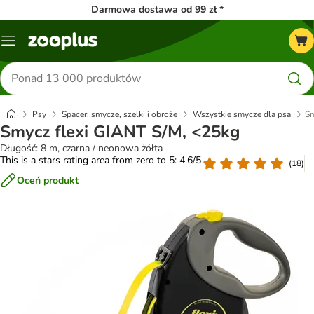
Darmowa dostawa od 99 zł *
Menu
Szukaj
produktów
Psy
Spacer: smycze, szelki i obroże
Wszystkie smycze dla psa
Sm
Smycz flexi GIANT S/M, <25kg
Długość: 8 m, czarna / neonowa żółta
This is a stars rating area from zero to 5: 4.6/5
(
18
)
Oceń produkt