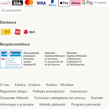
Przelew
Przelew 
Przelewy24 Payment Method
Blik Payment Method
MasterCard Payment Method
Visa Payment Method
PayPal Payment Method
Apple Pay Payment Method
Klarna Payment Method
Google Pay Paym
Za pobraniem
Za pobraniem Payment Method
Dostawa
Paczkomat® Shipping Method
ORLEN Paczka Shipping Method
DPD Shipping Method
Bezpieczeństwo
Security
Security
Security
Security
O nas
Kariera - Kraków
Kariera - Wrocław
Regulamin sklepu
Polityka prywatności
Impressum
Corporate Website
Formularz odstąpienia od umowy
Kontakt
Informacje o przesyłce
Metody płatności
Program partnerski