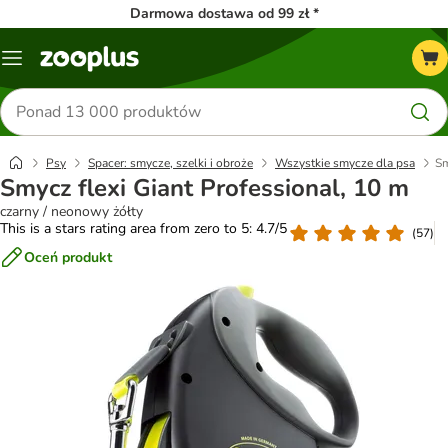
Darmowa dostawa od 99 zł *
Menu
Szukaj
produktów
Psy
Spacer: smycze, szelki i obroże
Wszystkie smycze dla psa
Sm
Smycz flexi Giant Professional, 10 m
czarny / neonowy żółty
This is a stars rating area from zero to 5: 4.7/5
(
57
)
Oceń produkt