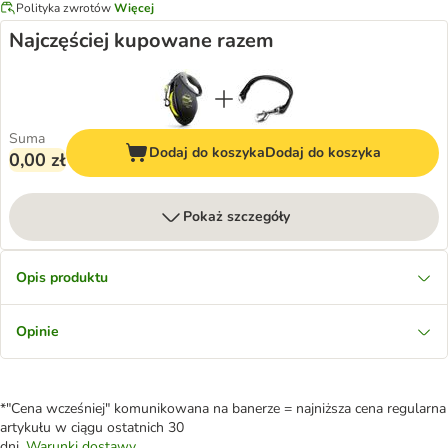
Polityka zwrotów
Więcej
Najczęściej kupowane razem
Suma
Dodaj do koszyka
Dodaj do koszyka
0,00 zł
Pokaż szczegóły
Opis produktu
Opinie
*"Cena wcześniej" komunikowana na banerze = najniższa cena regularna
artykułu w ciągu ostatnich 30
dni.
Warunki dostawy