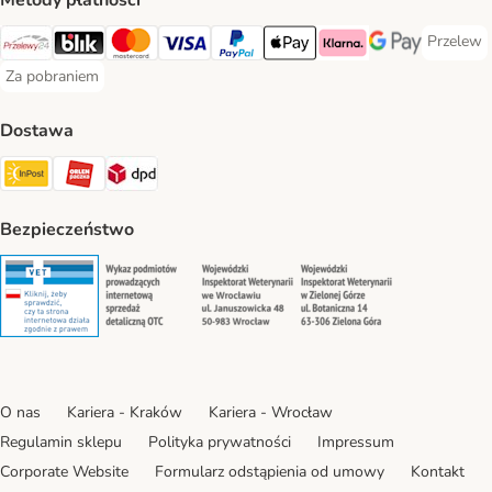
Metody płatności
Przelew
Przelew 
Przelewy24 Payment Method
Blik Payment Method
MasterCard Payment Method
Visa Payment Method
PayPal Payment Method
Apple Pay Payment Method
Klarna Payment Method
Google Pay Paym
Za pobraniem
Za pobraniem Payment Method
Dostawa
Paczkomat® Shipping Method
ORLEN Paczka Shipping Method
DPD Shipping Method
Bezpieczeństwo
Security
Security
Security
Security
O nas
Kariera - Kraków
Kariera - Wrocław
Regulamin sklepu
Polityka prywatności
Impressum
Corporate Website
Formularz odstąpienia od umowy
Kontakt