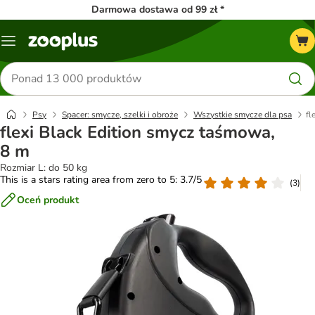
Darmowa dostawa od 99 zł *
Menu
Szukaj
produktów
Psy
Spacer: smycze, szelki i obroże
Wszystkie smycze dla psa
fl
flexi Black Edition smycz taśmowa,
8 m
Rozmiar L: do 50 kg
This is a stars rating area from zero to 5: 3.7/5
(
3
)
Oceń produkt