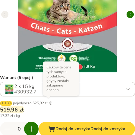
Całkowita cena
tych samych
produktów,
Wariant (5 opcji)
gdyby zostały
zakupione
2 x 15 kg
osobno
430932.7
-1.13%
pojedynczo
525,92 zł
519,96 zł
17,32 zł / kg
Dodaj do koszyka
Dodaj do koszyka