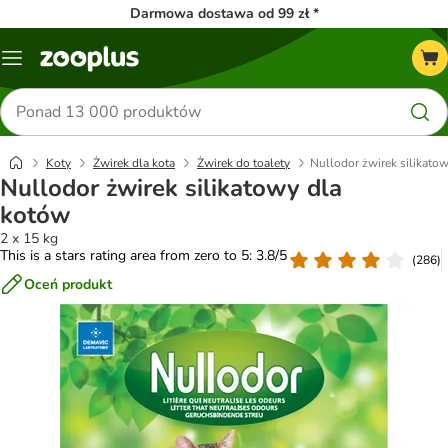
Darmowa dostawa od 99 zł *
Menu
Szukaj
produktów
Koty
Żwirek dla kota
Żwirek do toalety
Nullodor żwirek silikato
Nullodor żwirek silikatowy dla
kotów
2 x 15 kg
This is a stars rating area from zero to 5: 3.8/5
(
286
)
Oceń produkt