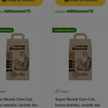
Dodaj do koszyka
Dodaj do koszyka
us poleca
zooplus poleca
opcji
4 opcji
er Benek Corn Cat,
Super Benek Corn Cat,
a morska, żwirek dla
bryza morska, żwirek dla