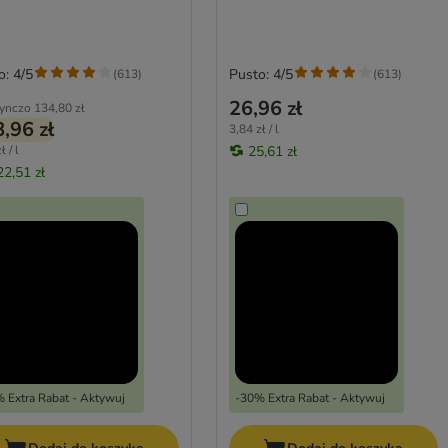
o: 4/5
Pusto: 4/5
(
613
)
(
613
)
26,96 zł
ynczo
134,80 zł
,96 zł
3,84 zł / l
ł / l
25,61 zł
22,51 zł
 Extra Rabat - Aktywuj
-30% Extra Rabat - Aktywuj