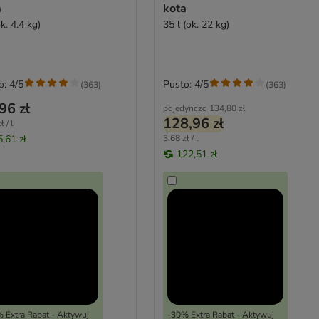
a
kota
ok. 4.4 kg)
35 l (ok. 22 kg)
o: 4/5
Pusto: 4/5
(
363
)
(
363
)
96 zł
pojedynczo
134,80 zł
128,96 zł
ł / l
5,61 zł
3,68 zł / l
122,51 zł
 Extra Rabat - Aktywuj
-30% Extra Rabat - Aktywuj