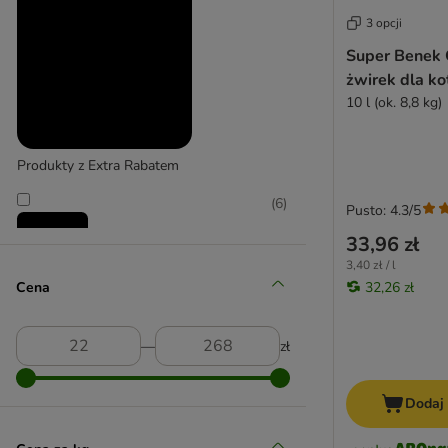
Eco Cat
3 opcji
Golden (Grey)
Super Benek
Intersand Classic
żwirek dla ko
Nullodor
10 l (ok. 8,8 kg)
OdourLock
Perlinette
Produkty z Extra Rabatem
Porta Softcat
Professional Classic
(
6
)
Pusto: 4.3/5
Purizon
33,96 zł
Sanicat Professional
3,40 zł / l
Sepicat
Cena
32,26 zł
Promocje
Tigerino
World's Best Cat Litter
(
4
)
―
zł
Vitakraft
Dodaj