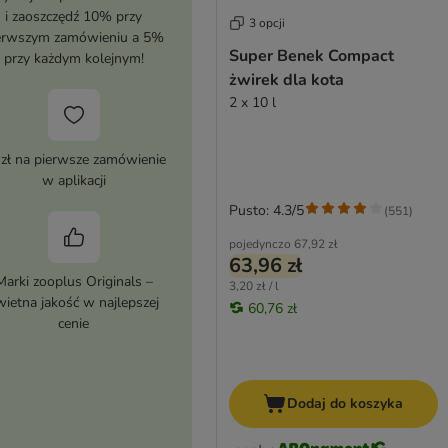
i zaoszczędź 10% przy
3 opcji
erwszym zamówieniu a 5%
Super Benek Compact
przy każdym kolejnym!
żwirek dla kota
2 x 10 l
 zł na pierwsze zamówienie
w aplikacji
Pusto: 4.3/5
(
551
)
pojedynczo
67,92 zł
63,96 zł
Marki zooplus Originals –
3,20 zł / l
wietna jakość w najlepszej
60,76 zł
cenie
Dodaj do koszyka