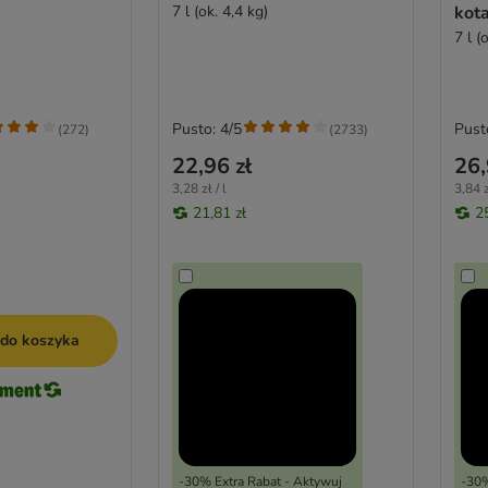
7 l (ok. 4,4 kg)
kot
7 l (
Pusto: 4/5
Pust
(
272
)
(
2733
)
22,96 zł
26,
3,28 zł / l
3,84 z
21,81 zł
2
 do koszyka
-30% Extra Rabat - Aktywuj
-30%