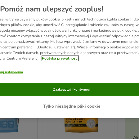
Pomóż nam ulepszyć zooplus!
dla kotów Super Benek to wyroby charakteryzujące się regularnymi ziarnami o wymi
zykre zapachy, zapewniając ochronę antybakteryjną. Zbryla się, tworząc regularne i z
ej witrynie używamy plików cookie, pikseli i innych technologii („pliki cookie”). 
dnych plików cookie, aby umożliwić Ci przeglądanie i robienie zakupów w naszej wi
zgodą możemy włączyć wydajnościowe, funkcjonalne i marketingowe pliki cookie, 
zyć komfort korzystania z naszej witryny internetowej i wyświetlać odpowiednie pro
 oraz personalizować reklamy. Możesz wprowadzić zmiany w dowolnym momencie
ków
 centrum preferencji („Dostosuj ustawienia”). Więcej informacji o osobie odpowiedz
arzanie Twoich danych, przetwarzanych danych osobowych oraz celu przetwarzan
ć w Centrum Preferencji
Polityka prywatności
ve been changed
uj ustawienia
Zaakceptuj i kontynuuj
Tylko niezbędne pliki cookie
Ak