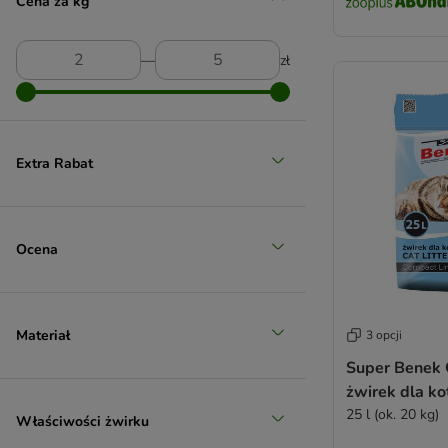
Cena za kg
zooplus poleca
―
zł
Extra Rabat
Ocena
Materiał
3 opcji
Super Benek
żwirek dla ko
25 l (ok. 20 kg)
Właściwości żwirku