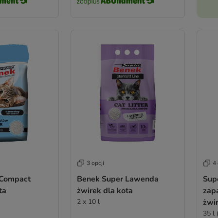
3 opcji
4 
 Compact
Benek Super Lawenda
Sup
ta
żwirek dla kota
zap
2 x 10 l
żwir
35 l 