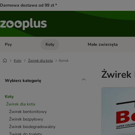
Darmowa dostawa od 99 zł *
Psy
Koty
Małe zwierzęta
Otwórz menu kategorii: Psy
Otwórz menu kategorii: Kot
Koty
Żwirek dla kota
Benek
Żwirek
Wybierz kategorię
Koty
Żwirek dla kota
Żwirek bentonitowy
Żwirek bezpyłowy
Żwirek biodegradowalny
Żwirek do toalety