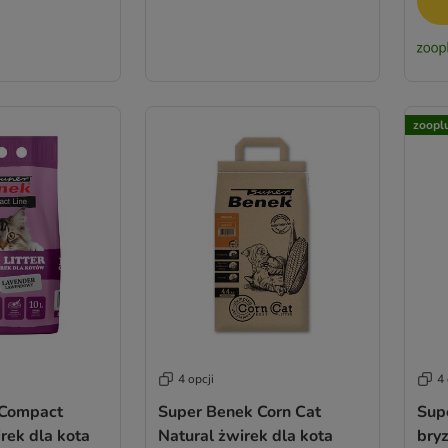
zoopl
4 opcji
4 
 Compact
Super Benek Corn Cat
Sup
rek dla kota
Natural żwirek dla kota
bryz