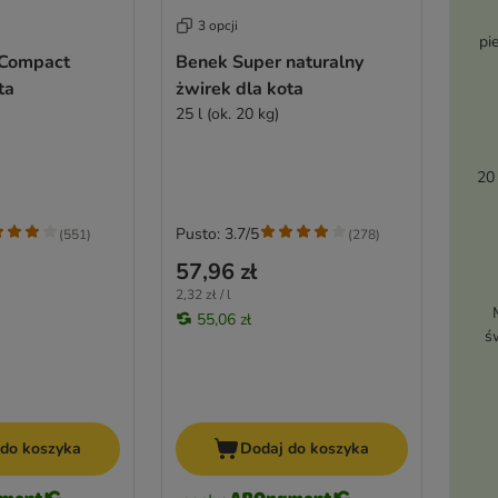
3 opcji
pi
 Compact
Benek Super naturalny
ta
żwirek dla kota
25 l (ok. 20 kg)
20
Pusto: 3.7/5
(
551
)
(
278
)
57,96 zł
2,32 zł / l
55,06 zł
ś
 do koszyka
Dodaj do koszyka