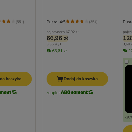
Pusto: 4/5
Pust
(
551
)
(
354
)
pojedynczo
67,92 zł
pojed
66,96 zł
128
3,36 zł / l
3,68 z
63,61 zł
1
 do koszyka
Dodaj do koszyka
-30%