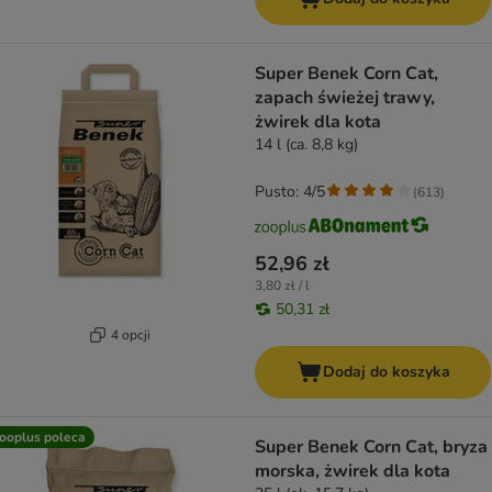
Super Benek Corn Cat,
zapach świeżej trawy,
żwirek dla kota
14 l (ca. 8,8 kg)
Pusto: 4/5
(
613
)
52,96 zł
3,80 zł / l
50,31 zł
4 opcji
Dodaj do koszyka
ooplus poleca
Super Benek Corn Cat, bryza
morska, żwirek dla kota