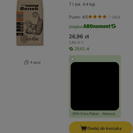
7 l (ok. 4.4 kg)
Pusto: 4/5
(
363
)
26,96 zł
3,84 zł / l
25,61 zł
4 opcji
-30% Extra Rabat - Aktywuj
Dodaj do koszyka