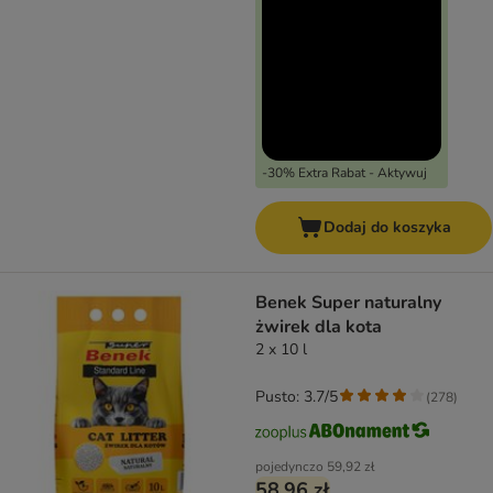
-30% Extra Rabat - Aktywuj
Dodaj do koszyka
Benek Super naturalny
żwirek dla kota
2 x 10 l
Pusto: 3.7/5
(
278
)
pojedynczo
59,92 zł
58,96 zł