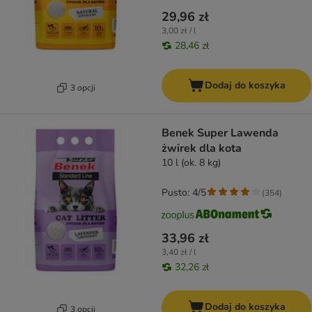
29,96 zł
3,00 zł / l
28,46 zł
Dodaj do koszyka
3 opcji
Benek Super Lawenda
żwirek dla kota
10 l (ok. 8 kg)
Pusto: 4/5
(
354
)
33,96 zł
3,40 zł / l
32,26 zł
Dodaj do koszyka
3 opcji