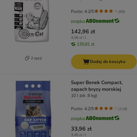
Pusto: 4.2/5
(
69
)
142,96 zł
4,08 zł / l
135,81 zł
2 opcji
Dodaj do koszyka
Super Benek Compact,
zapach bryzy morskiej
10 l (ok. 8 kg)
Pusto: 4.2/5
(
119
)
33,96 zł
3,40 zł / l