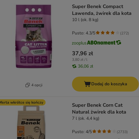
Super Benek Compact
Lawenda, żwirek dla kota
10 l (ok. 8 kg)
Pusto: 4.3/5
(
272
)
37,96 zł
3,80 zł / l
36,06 zł
Dodaj do koszyka
4 opcji
ferta wkrótce się kończy
Super Benek Corn Cat
Natural żwirek dla kota
7 l (ok. 4,4 kg)
Pusto: 4/5
(
2733
)