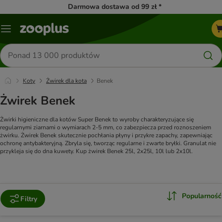
Darmowa dostawa od 99 zł *
Menu
Szukaj
produktów
Koty
Żwirek dla kota
Benek
Żwirek Benek
Żwirki higieniczne dla kotów Super Benek to wyroby charakteryzujące się
regularnymi ziarnami o wymiarach 2-5 mm, co zabezpiecza przed roznoszeniem
żwirku. Żwirek Benek skutecznie pochłania płyny i przykre zapachy, zapewniając
ochronę antybakteryjną. Zbryla się, tworząc regularne i zwarte bryłki. Granulat nie
przykleja się do dna kuwety. Kup żwirek Benek 25l, 2x25l, 10l lub 2x10l.
Popularność
Filtry