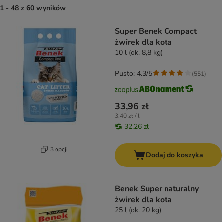
1 - 48 z 60 wyników
product items have been changed
Super Benek Compact
żwirek dla kota
10 l (ok. 8,8 kg)
Pusto: 4.3/5
(
551
)
33,96 zł
3,40 zł / l
32,26 zł
3 opcji
Dodaj do koszyka
Benek Super naturalny
żwirek dla kota
25 l (ok. 20 kg)