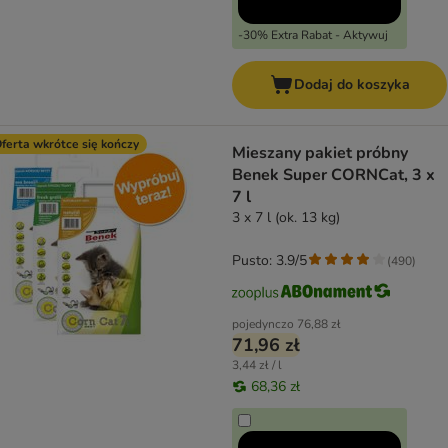
-30% Extra Rabat - Aktywuj
Dodaj do koszyka
ferta wkrótce się kończy
Mieszany pakiet próbny
Benek Super CORNCat, 3 x
7 l
3 x 7 l (ok. 13 kg)
Pusto: 3.9/5
(
490
)
pojedynczo
76,88 zł
71,96 zł
3,44 zł / l
68,36 zł