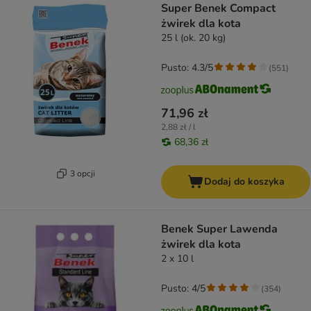
Super Benek Compact
żwirek dla kota
25 l (ok. 20 kg)
Pusto: 4.3/5
(
551
)
71,96 zł
2,88 zł / l
68,36 zł
3 opcji
Dodaj do koszyka
Benek Super Lawenda
żwirek dla kota
2 x 10 l
Pusto: 4/5
(
354
)