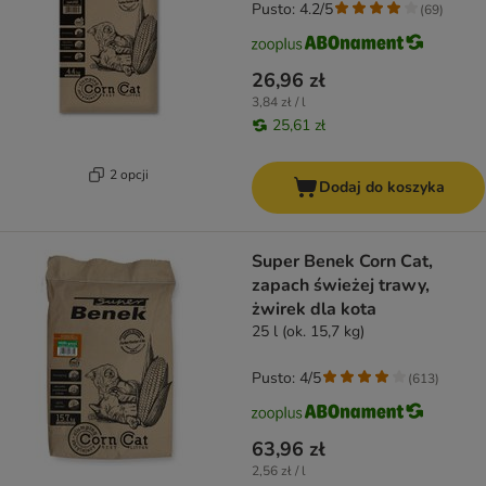
Pusto: 4.2/5
(
69
)
26,96 zł
3,84 zł / l
25,61 zł
2 opcji
Dodaj do koszyka
Super Benek Corn Cat,
zapach świeżej trawy,
żwirek dla kota
25 l (ok. 15,7 kg)
Pusto: 4/5
(
613
)
63,96 zł
2,56 zł / l