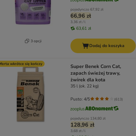
pojedynczo
67,92 zł
66,96 zł
3,36 zł / l
63,61 zł
3 opcji
Dodaj do koszyka
ferta wkrótce się kończy
Super Benek Corn Cat,
zapach świeżej trawy,
żwirek dla kota
35 l (ok. 22 kg)
Pusto: 4/5
(
613
)
pojedynczo
134,80 zł
128,96 zł
3,68 zł / l