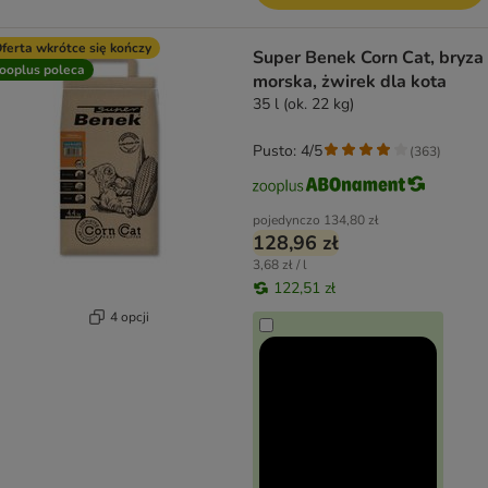
ferta wkrótce się kończy
Super Benek Corn Cat, bryza
ooplus poleca
morska, żwirek dla kota
35 l (ok. 22 kg)
Pusto: 4/5
(
363
)
pojedynczo
134,80 zł
128,96 zł
3,68 zł / l
122,51 zł
4 opcji