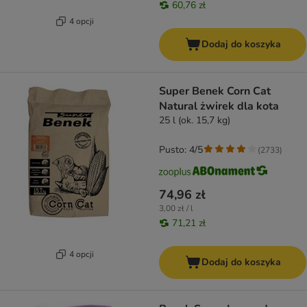
60,76 zł
4 opcji
Dodaj do koszyka
Super Benek Corn Cat
Natural żwirek dla kota
25 l (ok. 15,7 kg)
Pusto: 4/5
(
2733
)
74,96 zł
3,00 zł / l
71,21 zł
4 opcji
Dodaj do koszyka