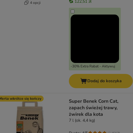
122,51 zł
4 opcji
-30% Extra Rabat - Aktywuj
Dodaj do koszyka
ferta wkrótce się kończy
Super Benek Corn Cat,
zapach świeżej trawy,
żwirek dla kota
7 l (ok. 4,4 kg)