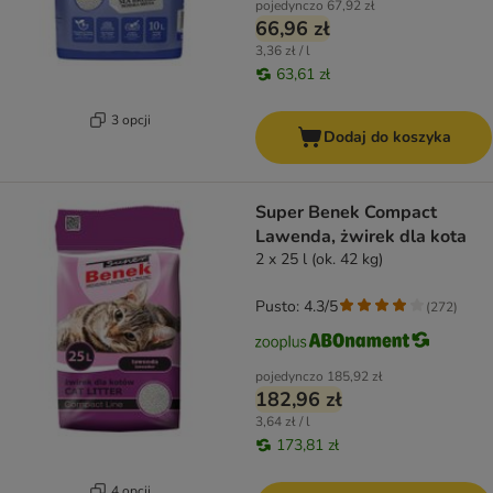
pojedynczo
67,92 zł
66,96 zł
3,36 zł / l
63,61 zł
3 opcji
Dodaj do koszyka
Super Benek Compact
Lawenda, żwirek dla kota
2 x 25 l (ok. 42 kg)
Pusto: 4.3/5
(
272
)
pojedynczo
185,92 zł
182,96 zł
3,64 zł / l
173,81 zł
4 opcji