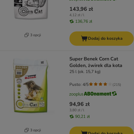
143,96 zł
4,12 zł / l
136,76 zł
3 opcji
Dodaj do koszyka
Super Benek Corn Cat
Golden, żwirek dla kota
25 l (ok. 15,7 kg)
Pusto: 4/5
(
215
)
94,96 zł
3,80 zł / l
90,21 zł
3 opcji
Dodaj do koszyka