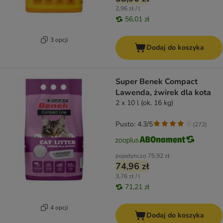
2,96 zł / l
56,01 zł
3 opcji
Dodaj do koszyka
Super Benek Compact
Lawenda, żwirek dla kota
2 x 10 l (ok. 16 kg)
Pusto: 4.3/5
(
272
)
pojedynczo
75,92 zł
74,96 zł
3,76 zł / l
71,21 zł
4 opcji
Dodaj do koszyka