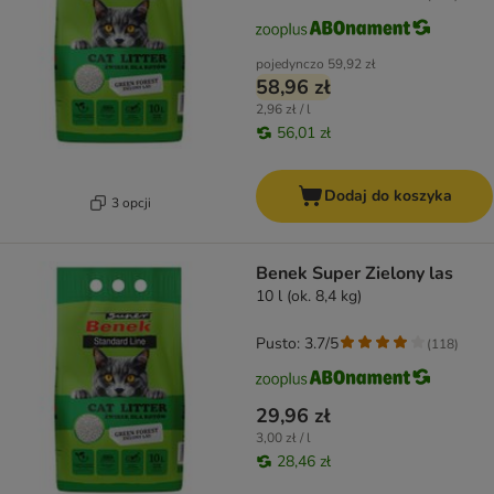
pojedynczo
59,92 zł
58,96 zł
2,96 zł / l
56,01 zł
Dodaj do koszyka
3 opcji
Benek Super Zielony las
10 l (ok. 8,4 kg)
Pusto: 3.7/5
(
118
)
29,96 zł
3,00 zł / l
28,46 zł