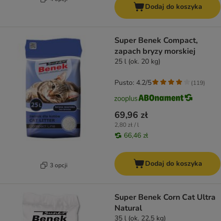
Dodaj do koszyka
Super Benek Compact,
zapach bryzy morskiej
25 l (ok. 20 kg)
Pusto: 4.2/5
(
119
)
69,96 zł
2,80 zł / l
66,46 zł
Dodaj do koszyka
3 opcji
Super Benek Corn Cat Ultra
Natural
35 l (ok. 22,5 kg)