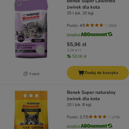
Benek Super Lawenda
żwirek dla kota
25 l (ok. 20 kg)
Pusto: 4/5
(
354
)
55,96 zł
2,24 zł / l
53,16 zł
Dodaj do koszyka
3 opcji
Benek Super naturalny
żwirek dla kota
10 l (ok. 8 kg)
Pusto: 3.7/5
(
278
)