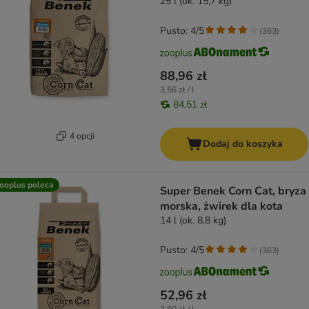
25 l (ok. 15,7 kg)
Pusto: 4/5
(
363
)
88,96 zł
3,56 zł / l
84,51 zł
4 opcji
Dodaj do koszyka
ooplus poleca
Super Benek Corn Cat, bryza
morska, żwirek dla kota
14 l (ok. 8,8 kg)
Pusto: 4/5
(
363
)
52,96 zł