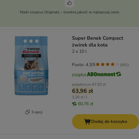
Marki zooplus Originals – świetna jakość w najlepszej cenie
Super Benek Compact
żwirek dla kota
2 x 10 l
Pusto: 4.3/5
(
551
)
pojedynczo
67,92 zł
63,96 zł
3,20 zł / l
60,76 zł
3 opcji
Dodaj do koszyka