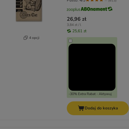
Pusto: 4/5
(
613
)
26,96 zł
3,84 zł / l
25,61 zł
4 opcji
-30% Extra Rabat - Aktywuj
Dodaj do koszyka