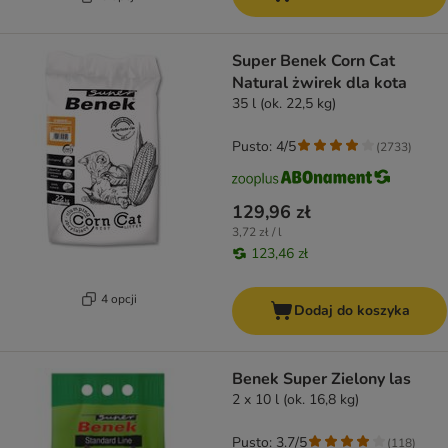
Super Benek Corn Cat
Natural żwirek dla kota
35 l (ok. 22,5 kg)
Pusto: 4/5
(
2733
)
129,96 zł
3,72 zł / l
123,46 zł
4 opcji
Dodaj do koszyka
Benek Super Zielony las
2 x 10 l (ok. 16,8 kg)
Pusto: 3.7/5
(
118
)