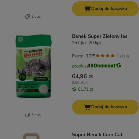
Dodaj do koszyka
3 opcji
Benek Super Zielony las
25 l (ok. 20 kg)
Pusto: 3.7/5
(
118
)
64,96 zł
2,60 zł / l
61,71 zł
Dodaj do koszyka
3 opcji
Super Benek Corn Cat