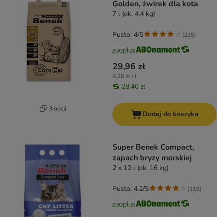
Golden, żwirek dla kota
7 l (ok. 4,4 kg)
Pusto: 4/5
(
215
)
29,96 zł
4,28 zł / l
28,46 zł
3 opcji
Dodaj do koszyka
Super Benek Compact,
zapach bryzy morskiej
2 x 10 l (ok. 16 kg)
Pusto: 4.2/5
(
119
)