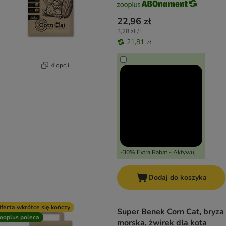
22,96 zł
3,28 zł / l
21,81 zł
4 opcji
-30% Extra Rabat - Aktywuj
Dodaj do koszyka
ferta wkrótce się kończy
Super Benek Corn Cat, bryza
ooplus poleca
morska, żwirek dla kota