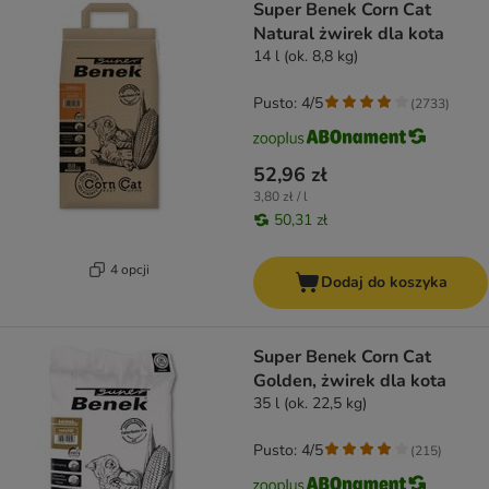
Super Benek Corn Cat
Natural żwirek dla kota
14 l (ok. 8,8 kg)
Pusto: 4/5
(
2733
)
52,96 zł
3,80 zł / l
50,31 zł
4 opcji
Dodaj do koszyka
Super Benek Corn Cat
Golden, żwirek dla kota
35 l (ok. 22,5 kg)
Pusto: 4/5
(
215
)