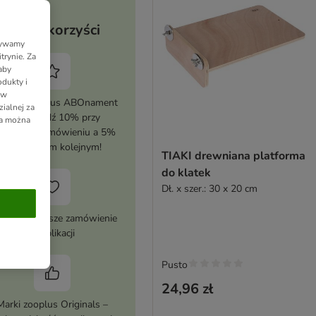
Twoje korzyści
Używamy
trynie. Za
aby
dukty i
 w
tywuj zooplus ABOnament
ialnej za
i zaoszczędź 10% przy
ia można
erwszym zamówieniu a 5%
przy każdym kolejnym!
TIAKI drewniana platforma
do klatek
Dł. x szer.: 30 x 20 cm
 zł na pierwsze zamówienie
w aplikacji
Pusto
24,96 zł
Marki zooplus Originals –