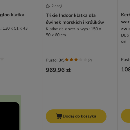
2 opcji
gloo klatka
Kerb
Trixie Indoor klatka dla
war
świnek morskich i królików
.: 120 x 51 x 43
zwi
Klatka: dł. x szer. x wys.: 150 x
50 x 60 cm
Dł. x
cm
Pust
Pusto: 3/5
(
2
)
108
969,96 zł
Dodaj do koszyka