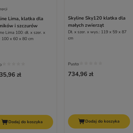
opcji
Skyline Sky120 klatka dla
ine Lima, klatka dla
małych zwierząt
mików i szczurów
Dł. x szer. x wys.: 119 x 59 x 87
ne Lima 100: dł. x szer. x
cm
: 100 x 60 x 80 cm
Pusto
o
734,96 zł
35,96 zł
Dodaj do koszyka
Dodaj do koszyka