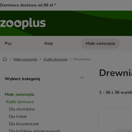
Darmowa dostawa od 99 zł *
Psy
Koty
Małe zwierzęta
Otwórz menu kategorii: Psy
Otwórz menu kategorii: Kot
Małe zwierzęta
Klatki domowe
Drewniane
Drewnia
Wybierz kategorię
1 - 36 z 36 wyni
Małe zwierzęta
Klatki domowe
product items ha
Dla chomików
Dla fretek
Dla koszatniczek
Dla królików miniaturowych