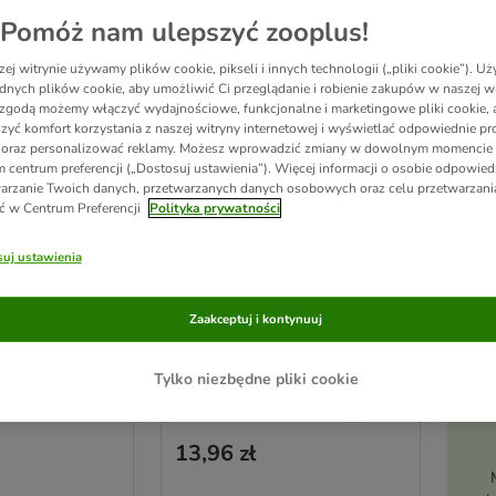
Pomóż nam ulepszyć zooplus!
ej witrynie używamy plików cookie, pikseli i innych technologii („pliki cookie”). 
dnych plików cookie, aby umożliwić Ci przeglądanie i robienie zakupów w naszej wi
zgodą możemy włączyć wydajnościowe, funkcjonalne i marketingowe pliki cookie, 
zyć komfort korzystania z naszej witryny internetowej i wyświetlać odpowiednie pro
 oraz personalizować reklamy. Możesz wprowadzić zmiany w dowolnym momencie
Ak
 centrum preferencji („Dostosuj ustawienia”). Więcej informacji o osobie odpowiedz
arzanie Twoich danych, przetwarzanych danych osobowych oraz celu przetwarzan
pi
ć w Centrum Preferencji
Polityka prywatności
any drążek do
TIAKI drewniana platforma
uj ustawienia
narożna dla małych
cm
zwierząt
Zaakceptuj i kontynuuj
dł. x szer. x wys.: 17,5 x 17,5 x
20
1,2 cm
Tylko niezbędne pliki cookie
Pusto: 2.3/5
(
6
)
13,96 zł