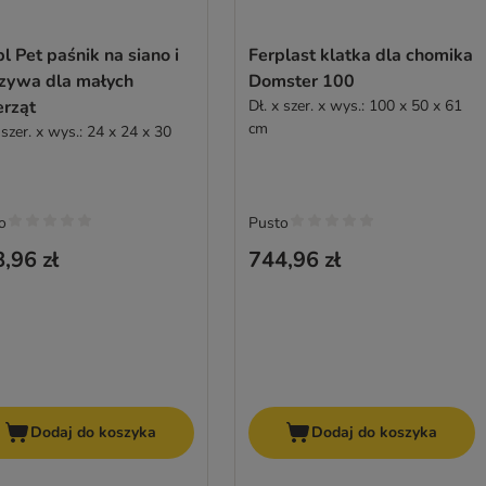
l Pet paśnik na siano i
Ferplast klatka dla chomika
zywa dla małych
Domster 100
erząt
Dł. x szer. x wys.: 100 x 50 x 61
cm
 szer. x wys.: 24 x 24 x 30
o
Pusto
,96 zł
744,96 zł
Dodaj do koszyka
Dodaj do koszyka