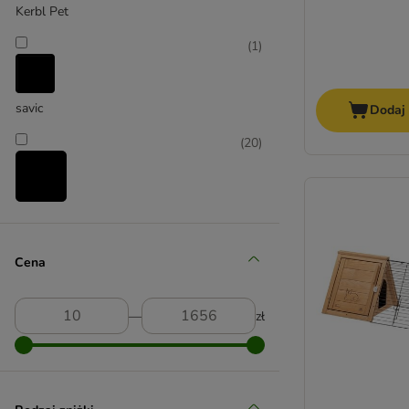
Kerbl Pet
(
1
)
savic
Dodaj
(
20
)
skyline
(
5
)
Cena
―
zł
TIAKI
(
3
)