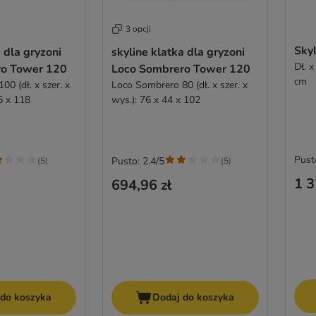
3 opcji
Sky
 dla gryzoni
skyline klatka dla gryzoni
Dł. x
ro Tower 120
Loco Sombrero Tower 120
cm
0 (dł. x szer. x
Loco Sombrero 80 (dł. x szer. x
5 x 118
wys.): 76 x 44 x 102
Pust
Pusto: 2.4/5
(
5
)
(
5
)
1 3
694,96 zł
 do koszyka
Dodaj do koszyka