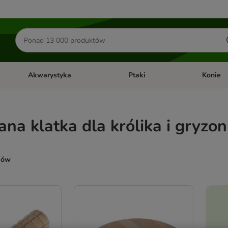
Szukaj
produktów
Akwarystyka
Ptaki
Konie
y
Otwórz menu kategorii: Małe zwierzęta
Otwórz menu kategorii: Akwaryst
Otwórz men
na klatka dla królika i gryzon
ków
ve been changed