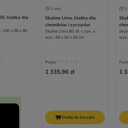
2 opcji
2 
00, klatka dla
Skyline Lima, klatka dla
Skyl
chomików i szczurów
cho
.: 100 x 56 x 86
Skyline Lima 80: dł. x szer. x
Skyli
wys.: 80 x 60 x 60 cm
wys.
Pusto
Pust
1 335,96 zł
1 3
Dodaj do koszyka