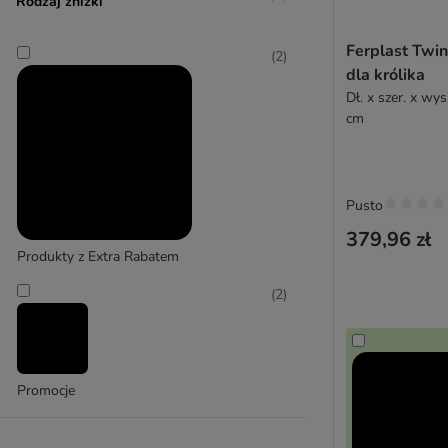
Rodzaj zniżki
Trixie
Ferplast Twin
(
2
)
dla królika
Dł. x szer. x wys
cm
Pusto
379,96 zł
Produkty z Extra Rabatem
(
2
)
Promocje