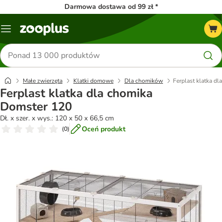
Darmowa dostawa od 99 zł *
Menu
Szukaj
produktów
Małe zwierzęta
Klatki domowe
Dla chomików
Ferplast klatka d
Ferplast klatka dla chomika
Domster 120
Dł. x szer. x wys.: 120 x 50 x 66,5 cm
Oceń produkt
(
0
)